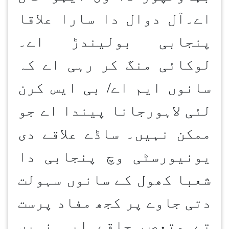
اے۔آل دوال دا سارا علاقا
پنجابی بولیندڑ اے۔
لوکائی منگ کر رہی اے کہ
سانوں ایم اے/ بی ایس کرن
لئی لاہورجانا پیندا اے جو
ممکن نہیں۔ ساڈے علاقے دی
یونیورسٹی وچ پنجابی دا
شعبا کھول کے سانوں سہولت
دتی جاوے پر کجھ مفاد پرست
تے متعصب حلقے ایہ نہیں