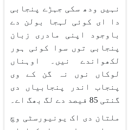
نہیں ودھ سکی جہڑے پنجابی
دا ای کوئی لہجا بولن دے
باوجود اپنی مادری زبان
پنجابی توں سوا کوئی ہور
لکھواندے نیں۔ اوہناں
لوکاں نوں نہ گن کے وی
پنجاب اندر پنجابیاں دی
گنتی 85 فیصد دے لگ بھگ اے۔
ملتان دی اک یونیورسٹی وچ