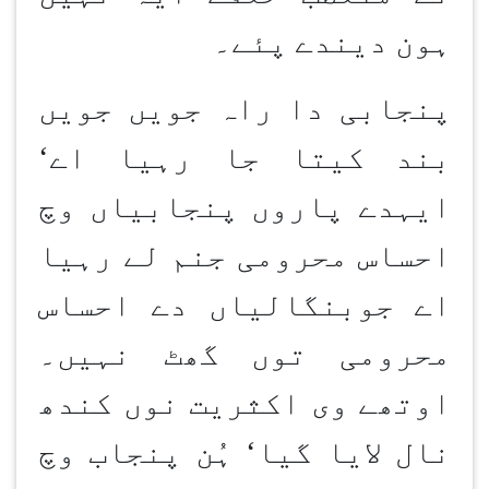
ہون دیندے پئے۔
پنجابی دا راہ جویں جویں
بند کیتا جا رہیا اے‘
ایہدے پاروں پنجابیاں وچ
احساس محرومی جنم لے رہیا
اے جوبنگالیاں دے احساس
محرومی توں گھٹ نہیں۔
اوتھے وی اکثریت نوں کندھ
نال لایا گیا‘ ہُن پنجاب وچ