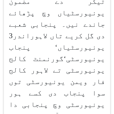
تیکر دے مضمون
یونیورسٹیاں وچ پڑھائے
جاندے نیں۔ پنجابی شعبے
دی گل کریے تاں لاہوراندر3
یونیورسٹیاں‘ پنجاب
یونیورسٹی‘گورنمنٹ کالج
یونیورسٹی تے لاہور کالج
فار ویمن یونیورسٹی توں
سوا پنجاب دی کسے ہور
یونیورسٹی وچ پنجابی دا