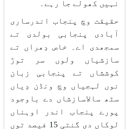
نہیں کھولے جا رہے۔
حقیقت وچ پنجاب اندرساری
آبادی پنجابی بولدی تے
سمجھدی اے۔ خاص دِھراں تے
سازشیاں ولوں سر توڑ
کوششاں تے پنجابی زبان
نوں لہجیاں وچ ونڈن دِیاں
سٹھ سالاسازشاں دے باوجود
پورے پنجاب اندر اوہناں
لوکاں دی گنتی 15 فیصد توں