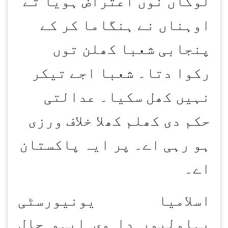
لوکاں نوں اعتراض ہویا تے
اوہناں نے ہنگاما کر کے
پنجابی شعبا کھلن توں
رکوا دتا۔ شعبا اجے تیکر
نہیں کھل سکیا۔ عدالتی
حکم دی کھلم کھلا خلاف ورزی
ہو رہی اے۔ پر ایہ پاکستان
اے۔
اسلامیا یونیورسٹی
بہاولپور دا وی ایہو حال