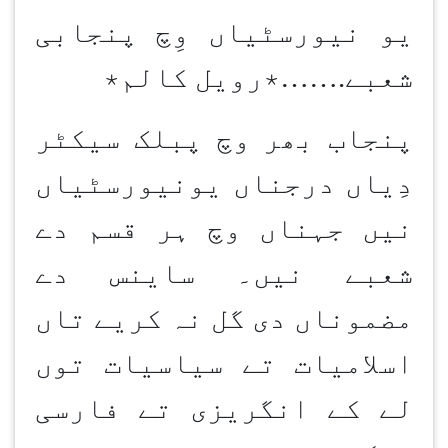
یو نیورسٹیاں وِچ پنجابی
شعبے
…….
٭رویل کالم٭
پنجاب بھر وچ پبلک سیکٹر
دِیاں درجناں یونیورسٹیاں
نیں جہناں وچ ہر قسم دے
شعبے نیں۔ ساینس دے
مضموناں دی گل نہ کریے تاں
اسلامیات تے سیاسیات توں
لے کے انگریزی تے فارسی