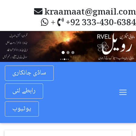
kraamaat@gmail.com
+92 333-430-6384
+
Previous
Nex
ساڈی جانکاری
رابطے لئی
یوٹیوب