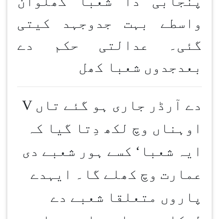
پنجابی دا شعبا کھلوان
واسطے بہت جدوجہد کیتی
گئی۔ عدالتی حکم دے
بعدجدوں شعبا کھل
دے آرڈر جاری ہو گئے تاں
V
اوہناں وچ لکھ دِتا گیا کہ
ایہ شعبا‘ کسے ہور شعبے دی
عمارت وچ کھلے گا۔ ایہدے
پاروں متعلقا شعبے دے