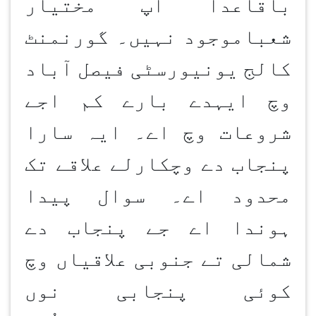
باقاعدا آپ مختیار
شعباموجود نہیں۔ گورنمنٹ
کالج یونیورسٹی فیصل آباد
وچ ایہدے بارے کم اجے
شروعات وچ اے۔ ایہ سارا
پنجاب دے وچکارلے علاقے تک
محدود اے۔ سوال پیدا
ہوندا اے جے پنجاب دے
شمالی تے جنوبی علاقیاں وچ
کوئی پنجابی نوں