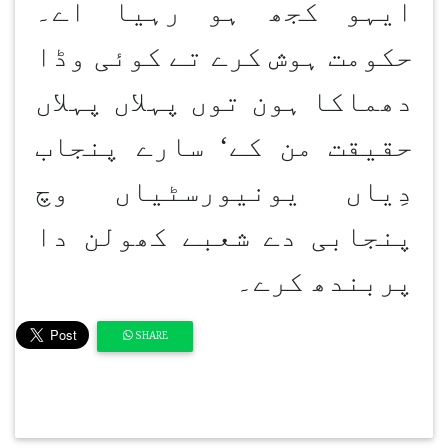
ایہو کجھ ہو رہیا اے۔
حکومت ہوش کرے تے کوئی وڈا
دھماکا ہون توں پہلاں پہلاں
حقیقت من کے‘ سارے پنجاب
دِیاں یونیورسٹیاں وچ
پنجابی دے شعبے کھولن دا
پربندھ کرے۔
SHARE