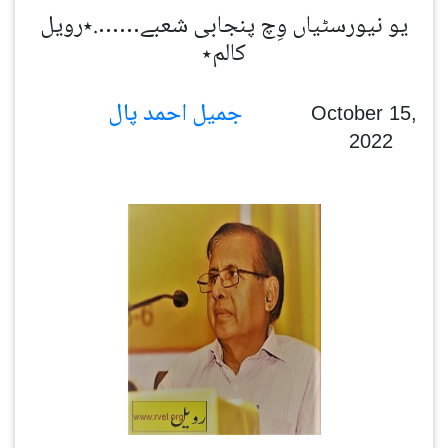
یو نیورسٹیاں وِچ پنجابی شعبے…….٭رویل
کالم٭
جمیل احمد پال
October 15,
2022