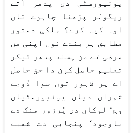
یونیورسٹی دی پدھر اُتے
ریگولر پڑھنا چاہوے تاں
اوہ کیہ کرے؟ ملکی دستور
مطابق ہر بندے نوں اپنی من
مرضی تے من پسند پدھر تیکر
تعلیم حاصل کرن دا حق حاصل
اے پر لاہور توں سوا دُوجے
شہراں دیاں یونیورسٹیاں
وچ‘ لوکاں دی پُرزور منگ دے
باوجود‘ پنجابی دے شعبے