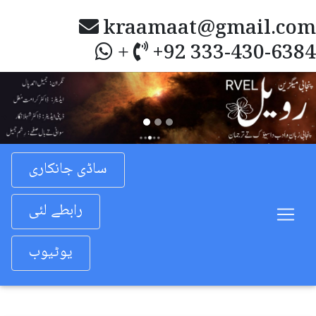
kraamaat@gmail.com
+92 333-430-6384
+
Previous
Nex
ساڈی جانکاری
رابطے لئی
یوٹیوب