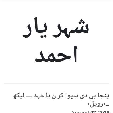
شہر یار
احمد
پنجا بی دی سیوا کر ن دا عہد ــــ لیکھ
ــ٭رویل٭