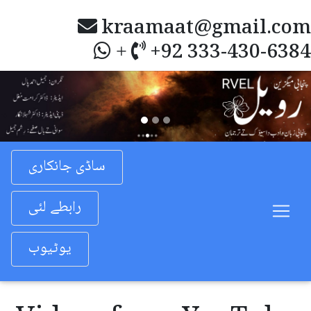
kraamaat@gmail.com
+92 333-430-6384
+
Previous
Nex
ساڈی جانکاری
رابطے لئی
یوٹیوب