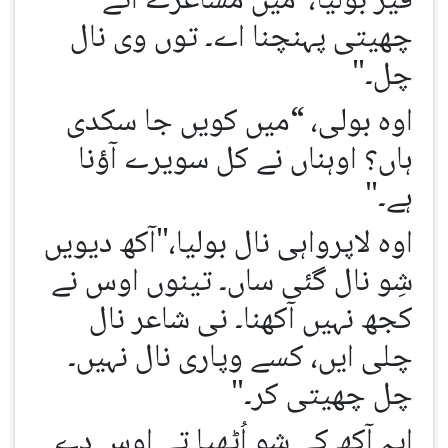
فیر بولیا،"میں مشاعرے اُتے
چھیتی پہنچنا اے۔ توں وی نال
چل۔"
اوہ بولی، “میں کویں جا سکدی
ہاں؟ اوہناں نے کل سویرے آؤنا
ہے۔"
اوہ لاپرواہی نال بولیا،"آکھ دیویں
شِو نال گئی ساں۔ تینوں اوس نے
کجھ نہیں آکھنا۔ نی شاعر نال
چلی ایں، کسے وپاری نال نہیں۔
چل چھیتی کر۔"
ایہ آکھ کے شِو اُٹھیا تے اوس دے