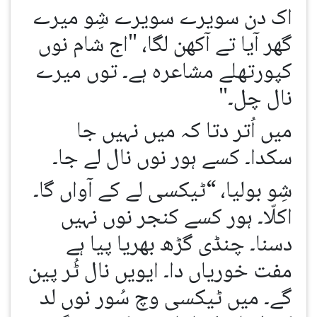
اک دن سویرے سویرے شِو میرے
گھر آیا تے آکھن لگا، "اج شام نوں
کپورتھلے مشاعرہ ہے۔ توں میرے
نال چل۔"
میں اُتر دتا کہ میں نہیں جا
سکدا۔ کسے ہور نوں نال لے جا۔
شِو بولیا، “ٹیکسی لے کے آواں گا۔
اکلّا۔ ہور کسے کنجر نوں نہیں
دسنا۔ چنڈی گڑھ بھریا پیا ہے
مفت خوریاں دا۔ ایویں نال ٹُر پین
گے۔ میں ٹیکسی وچ سُور نوں لد