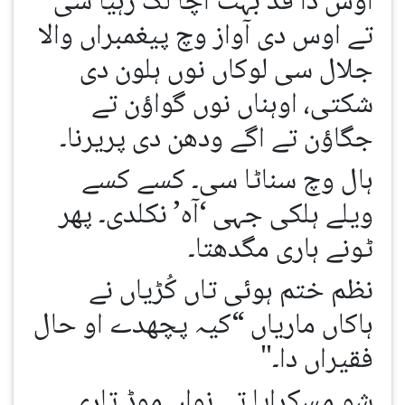
اوس دا قد بہت اُچا لگ رہیا سی
تے اوس دی آواز وچ پیغمبراں والا
جلال سی لوکاں نوں ہلون دی
شکتی، اوہناں نوں گواؤن تے
جگاؤن تے اگے ودھن دی پریرنا۔
ہال وچ سناٹا سی۔ کسے کسے
ویلے ہلکی جہی ‘آہ’ نکلدی۔ پھر
ٹونے ہاری مگدھتا۔
نظم ختم ہوئی تاں کُڑیاں نے
ہاکاں ماریاں “کیہ پچھدے او حال
فقیراں دا۔"
شِو مسکرایا تے نواں موڈ تاری