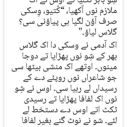
شِو باہر نکلیا تے اوس نے اک
ملازم نوں آکھیا، “کُتیو، وِسکی
صرف آؤن لگیا ہی پیاؤنی سی؟
گلاس لیاؤ۔"
اک آدمی نے وسکی دا اک گلاس
بھر کے شِو نوں پھڑایا تے دوجا
مینوں۔ اوتھے اک منشی بیٹھا سی
جو شاعراں نوں روپئے دے کے
رسیداں لے رہیا سی۔ اوس نے شِو
نوں اک لفافا پھڑایا تے رسیدی
ٹکٹ اتے اوس دے دستخط لے
لئے۔ شو نے نوٹ گنے بغیر لفافا