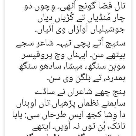
نال فضا گونج اُٹھی۔ وِچوں دو
چار مُنڈیاں تے کُڑیاں دیاں
جوشیلیاں آوازاں وی آئیاں۔
سٹیج اُتے پچی تیہہ شاعر سجے
بیٹھے سن۔ ایہناں وچ پروفیسر
موہن سنگھ، میشا، سادھو سنگھ
ہمدرد، تے بلگن وی سن۔
پنج چھے شاعراں نے ساڈے
ساہمنے نظماں پڑھیاں تاں اوہناں
دا وِشا کجھ ایس طرحاں سی: بابا
نانک، ہُن توں نہ آویں۔ ایتھے