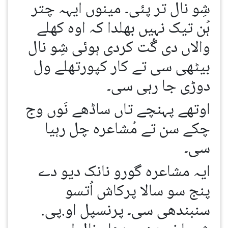
شِو نال تر پئی۔ مینوں ایہہ چتر
ہُن تیک نہیں بھلدا کہ اوہ کھلے
والاں دی گُت کردی ہوئی شِو نال
بیٹھی سی تے کار کپورتھلے ول
دوڑی جا رہی سی۔
اوتھے پہنچے تاں ساڈھے نَوں وج
چکے سن تے مُشاعرہ چل رہیا
سی۔
ایہ مشاعرہ گورو نانک دیو دے
پنج سو سالا پرکاش اُتسو
سنبندھی سی۔ پرنسپل او.پی.