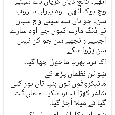
اٹھے۔ کالج دیاں کُڑیاں دے سینے
وچ ہوک اُٹھی۔ اوہ ہیراں دا روپ
سن۔ جواناں دے سینے وچ سپاں
نے ڈنگ مارے کیوں جے اوہ سارے
اجیہے رانجھے سن جو کن نہیں
سن پڑوا سکے۔
اک درد بھریا ماحول چھا گیا۔
شِو تن نظماں پڑھ کے
مائیکروفون توں ہٹیا تاں ہور کئی
شاعر کھڑا نہ ہو سکیا۔ سماں ٹُٹ
گیا تے میلا اُجڑ گیا۔