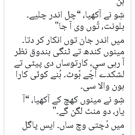
ہن"
شِو نے آکھیا، “چل اندر چلیے۔
بلونت، تُوں وی آ جا"
میں اندر جان توں انکار کر دتا۔
مینوں کندھ تے ٹنگی بندوق نظر
آ رہی سی، کارتوساں دی پیٹی تے
لشکدے اُچّے بُوٹ۔ ہُنے کوئی کارا
ہون والا سی۔
شِو نے مینوں کھچ کے آکھیا، “آ
یار، دو منٹ لگن گے۔"
میں دُچتی وچ ساں۔ ایس پاگل