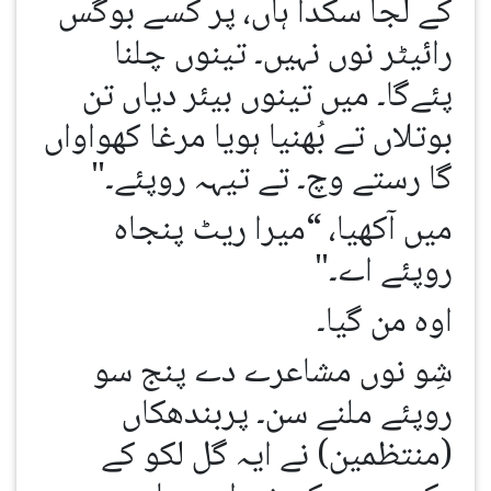
کے لجا سکدا ہاں، پر کسے بوگس
رائیٹر نوں نہیں۔ تینوں چلنا
پئےگا۔ میں تینوں بیئر دیاں تن
بوتلاں تے بُھنیا ہویا مرغا کھواواں
گا رستے وچ۔ تے تیہہ روپئے۔"
میں آکھیا، “میرا ریٹ پنجاہ
روپئے اے۔"
اوہ من گیا۔
شِو نوں مشاعرے دے پنج سو
روپئے ملنے سن۔ پربندھکاں
(منتظمین) نے ایہ گل لکو کے