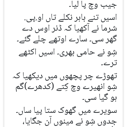
جیب وچ پا لیا۔
اسیں تنے باہر نکلے تاں او.پی.
شرما نے آکھیا کہ ڈنر اوس دے
گھر سی۔ سارے اوتھے چلے گئے۔
شِو نے حامی بھری۔ اسیں اکٹھے
ترے۔
تھوڑے چر پچھوں میں دیکھیا کہ
شِو انھیرے وچ کِتے (کدھرے)گم
ہو گیا سی۔
سویرے میں گھوک ستا پیا ساں۔
جدوں شِو نے مینوں آن جگایا،