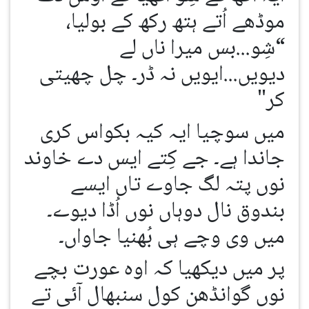
موڈھے اُتے ہتھ رکھ کے بولیا،
“شِو...بس میرا ناں لے
دیویں...ایویں نہ ڈر۔ چل چھیتی
کر"
میں سوچیا ایہ کیہ بکواس کری
جاندا ہے۔ جے کِتے ایس دے خاوند
نوں پتہ لگ جاوے تاں ایسے
بندوق نال دوہاں نوں اُڈا دیوے۔
میں وی وچے ہی بُھنیا جاواں۔
پر میں دیکھیا کہ اوہ عورت بچے
نوں گوانڈھن کول سنبھال آئی تے