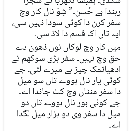
سکدی۔ ہمیشا نکھریا تے سجرا
رہندا ہے حُسن۔” شِوّ نال کار وچ
سفر کرن دا کوئی سودا نہیں سی،
ایہ تاں اک قسم دا لاڈ سی۔
میں کار وچ لوکاں نوں ڈھون دے
حق وچ نہیں۔ سفر بڑی سوکھم تے
ادھیاتمک چیز ہے میرے لئی۔ جے
کوئی یار نال ہووے تاں سو میل
دا سفر منٹاں وچ کٹ جاندا اے۔
جے کوئی بور نال ہووے تاں دو
میل دا سفر وی دو ہزار میل لگدا
اے۔