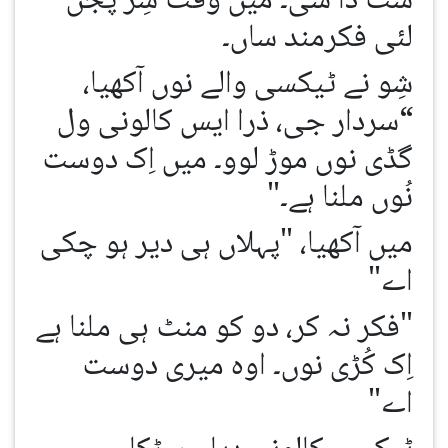
ست دا سی۔ میں وقت سِر پُجن
لئی فکرمند ساں۔
شِو نے ٹیکسی والے نوں آکھیا،
“سردار جی، ذرا ایس کالونی ول
گڈی نوں موڑ لوو۔ میں اِک دوست
نُوں ملنا ہے۔"
میں آکھیا، "پہلاں ہی دیر ہو چکی
اے"
"فکر نہ کر، دو کو منٹ ہی ملنا ہے
اِک کُڑی نوں۔ اوہ میری دوست
اے"