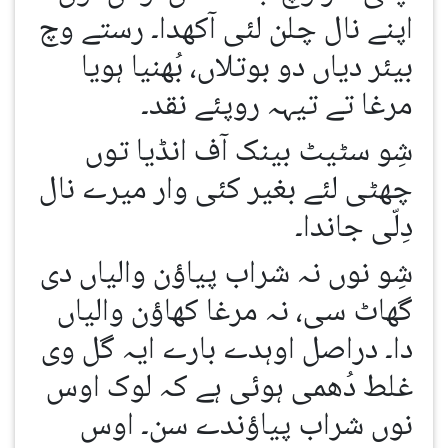
اپنے نال چلن لئی آکھدا۔ رستے وچ
بیئر دیاں دو بوتلاں، بُھنیا ہویا
مرغا تے تیہہ روپئے نقد۔
شِو سٹیٹ بینک آف انڈیا توں
چھٹی لئے بغیر کئی وار میرے نال
دِلّی جاندا۔
شِو نوں نہ شراب پیاؤن والیاں دی
گھاٹ سی، نہ مرغا کھاؤن والیاں
دا۔ دراصل اوہدے بارے ایہ گل وی
غلط دُھمی ہوئی ہے کہ لوک اوس
نوں شراب پیاؤندے سن۔ اوس