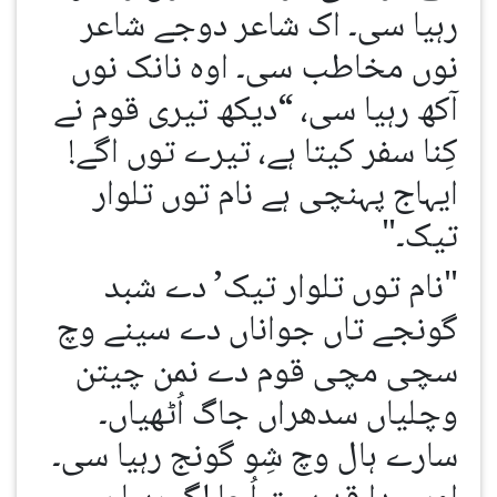
رہیا سی۔ اک شاعر دوجے شاعر
نوں مخاطب سی۔ اوہ نانک نوں
آکھ رہیا سی، “دیکھ تیری قوم نے
کِنا سفر کیتا ہے، تیرے توں اگے!
ایہاج پہنچی ہے نام توں تلوار
تیک۔"
"نام توں تلوار تیک’ دے شبد
گونجے تاں جواناں دے سینے وچ
سچی مچی قوم دے نمن چیتن
وچلیاں سدھراں جاگ اُٹھیاں۔
سارے ہال وچ شِو گونج رہیا سی۔