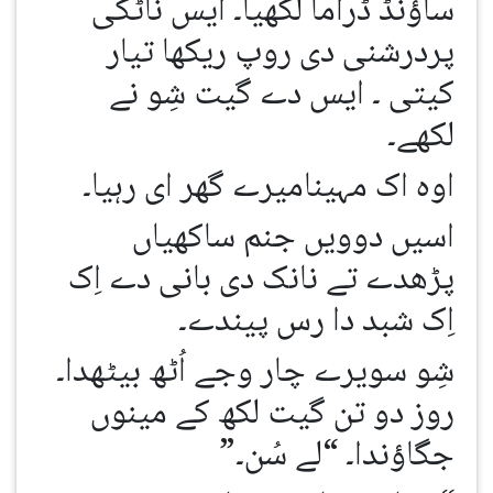
ساؤنڈ ڈراما لکھیا۔ ایس ناٹکی
پردرشنی دی روپ ریکھا تیار
کیتی ۔ ایس دے گیت شِو نے
لکھے۔
اوہ اک مہینامیرے گھر ای رہیا۔
اسیں دوویں جنم ساکھیاں
پڑھدے تے نانک دی بانی دے اِک
اِک شبد دا رس پیندے۔
شِو سویرے چار وجے اُٹھ بیٹھدا۔
روز دو تن گیت لکھ کے مینوں
جگاؤندا۔ “لے سُن۔”