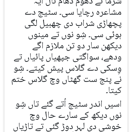
شرما نے دھوم دھام نال ایہ
مشاعرہ رچایا سی۔ سٹیج دے
پچھاڑی شراب دی چھبیل لگی
ہوئی سی۔ شِو نوں تے مینوں
دیکھن سار دو تن ملازم اگے
ودھے، سواگتی جپھیاں پائیاں تے
وِسکی دے گلاس پیش کیتے۔ شِو
نے پنج ست گھٹاں وچ گلاس ختم
کیتا۔
اسیں اندر سٹیج اُتے گئے تاں شِو
نوں دیکھ کے سارے حال وچ
خوشی دی لہر دوڑ گئی تے تاڑیاں