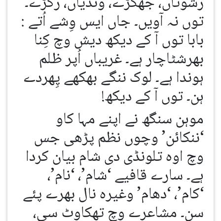
رشوتاں، جھگڑے، ونڈیاں، رگڑے۔
توں نہ آویں۔ جاں ایس وِشے اُتے :
بابا توں آ کے دیکھ دیش وچ کِنا
بھرشٹاچار ہے۔ غریباں اُپر ظلم
ہوندا ہے۔ لوک ننگے بھکھے پِھردے
ہن۔ توں آ کے دیکھ!
موہن سنگھ نے اپنے مہا کاو
‘ننکائن’ وچوں نظم پڑھی جس
وچ اوہ تلونڈی دی شام بیان کردا
ہے۔ سارے قافیے ‘شام’، ‘نام’،
‘کام’، ‘دھام’ وغیرہ نال بھرے پئے
سن۔ مشاعرے وچ تھکاوٹ سی،