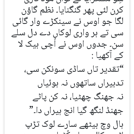
کرن لئی پھر گنگنایا۔ نظم گاؤن
لگا جو اوس نے سینکڑے وار گائی
سی تے ہر واری لوکاں دے دل سلے
سن۔ جدوں اوس نے اُچی ہیک لا
کے آکھیا :
“تقدیر تاں ساڈی سونکن سی،
تدبیراں ساتھوں نہ ہوئیاں
نہ جھنگ چھٹیا، نہ کن پاٹے
جھنڈ لنگھ گیا انج ہیراں دا۔”
ہال وچ بیٹھے سارے لوک تڑپ