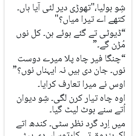
شِو بولیا،"تھوڑی دیر لئی آیا ہاں۔
کتھے اے تیرا میاں؟"
“ڈیوٹی تے گئے ہوئے ہن۔ کل نوں
مُڑن گے۔”
“چنگا فیر چاہ پلا میرے دوست
نوں۔ جان دی ہیں نہ ایہناں نوں؟”
اوس نے میرا تعارف کرایا۔
اوہ چاہ تیار کرن لگی۔ شِو دیوان
اُتے سنے بوٹ لیٹ گیا۔
میں اِرد گرد نظر سٹی۔ کندھ اتے
اک بندوق تے کارتوساں دی پیٹی