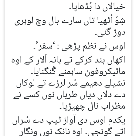
خیالاں دا بُڈھاپا۔
شِوّ اُٹھیا تاں سارے ہال وچ لوہری
دوڑ گئی۔
اوس نے نظم پڑھی : ‘سفر’۔
اکھاں بند کرکے تے بانہ اُلار کے اوہ
مائیکروفون ساہمنے گُنگنایا۔
نشیلے دھیمے سُر لرزے تے لوکاں
دے دلاں دیاں طرباں نوں کسے نے
مظراب نال چھیڑیا۔
یکدم اوس دی آواز ٹیپ دے سُراں
اتے گونجی۔ اوہ نانک نوں ونگار