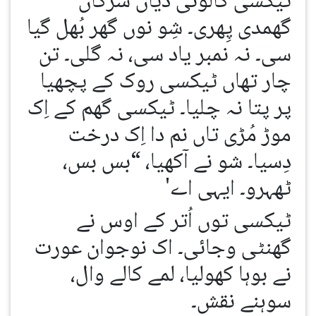
ٹیکسی کالونی دیاں سڑکاں
گھمدی پِھری۔ شِو نوں گھر بُھل گیا
سی۔ نہ نمبر یاد سی، نہ گلی۔ تن
چار تھاں ٹیکسی روک کے پچھیا
پر پتا نہ چلیا۔ ٹیکسی گھم کے اِک
موڑ مُڑی تاں نم دا اِک درخت
دِسیا۔ شو نے آکھیا، “بس بس،
ٹھہرو۔ ایہی اے'
ٹیکسی توں اُتر کے اوس نے
گھنٹی وجائی۔ اک نوجوان عورت
نے بوہا کھولیا، لمے کالے وال،
سوہنے نقش۔