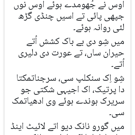
اوس نے جُھومدے ہوئے اوس نوں
جپھی پائی تے اسیں چنڈی گڑھ
لئی روانہ ہوئے۔
میں شِو دی بے باک کشش اُتے
حیران ساں، تے عورت دی دلیری
اُتے۔
شِو اِک سنکلپ سی، سرجناتمکتا
دا پرتیک، اک اجیہی شکتی جو
سریرک ہوندے ہوئے وی ادھیاتمک
سی۔
میں گورو نانک دیو اتے لائیٹ اینڈ