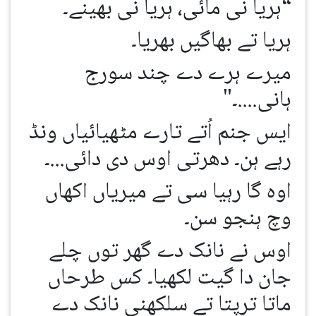
“ہریا نی مائی، ہریا نی بھینے۔
ہریا تے بھاگیں بھریا۔
میرے ہرے دے چند سورج
ہانی....۔"
ایس جنم اُتے تارے مٹھیائیاں ونڈ
رہے ہن۔ دھرتی اوس دی دائی...۔
اوہ گا رہیا سی تے میریاں اکھاں
وچ ہنجو سن۔
اوس نے نانک دے گھر توں چلے
جان دا گیت لکھیا۔ کس طرحاں
ماتا ترپتا تے سلکھنی نانک دے