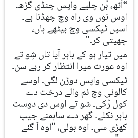
“اُٹھ، ہُن چلیے واپس چنڈی گڑھ۔
اوس نوں وی راہ وچ چھڈنا ہے۔
اسیں ٹیکسی وچ بیٹھے ہاں،
چھیتی کر۔"
میں تیار ہو کے باہر آیا تاں شِو تے
اوہ عورت میرا انتظار کر رہے سن۔
ٹیکسی واپس دوڑن لگی۔ اوسے
کالونی وچ نم والے درخت دے
کول رُکی۔ شو تے اوس دی دوست
باہر نکلے۔ گھر دے ساہمنے جیپ
کھڑی سی۔ اوہ بولی، "اوہ آ گئے