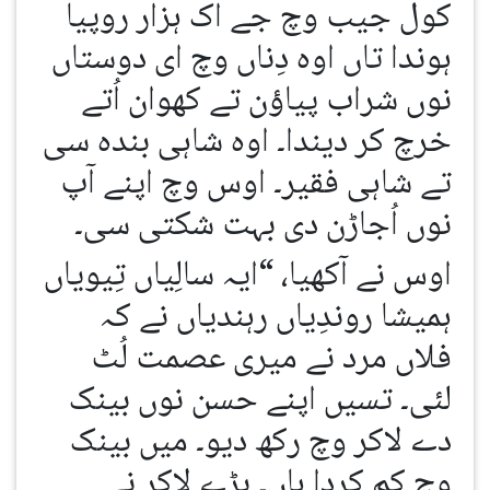
کول جیب وچ جے اک ہزار روپیا
ہوندا تاں اوہ دِناں وچ ای دوستاں
نوں شراب پیاؤن تے کھوان اُتے
خرچ کر دیندا۔ اوہ شاہی بندہ سی
تے شاہی فقیر۔ اوس وچ اپنے آپ
نوں اُجاڑن دی بہت شکتی سی۔
اوس نے آکھیا، “ایہ سالِیاں تِیویاں
ہمیشا روندِیاں رہندیاں نے کہ
فلاں مرد نے میری عصمت لُٹ
لئی۔ تسیں اپنے حسن نوں بینک
دے لاکر وچ رکھ دیو۔ میں بینک
وچ کم کردا ہاں۔ بڑے لاکر نے