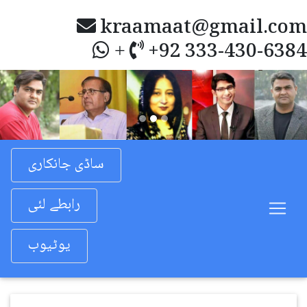
kraamaat@gmail.com
+92 333-430-6384
+
Previous
Nex
ساڈی جانکاری
رابطے لئی
یوٹیوب