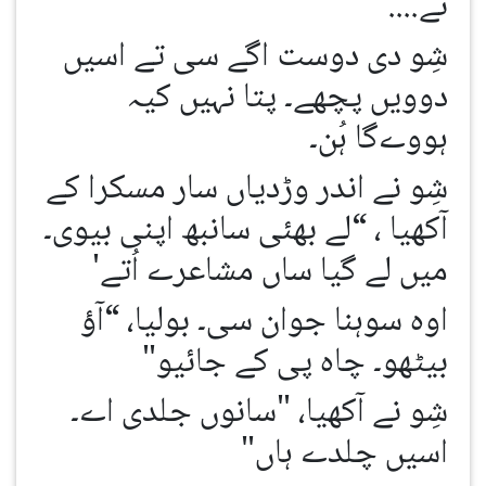
نے....
شِو دی دوست اگے سی تے اسیں
دوویں پچھے۔ پتا نہیں کیہ
ہووےگا ہُن۔
شِو نے اندر وڑدیاں سار مسکرا کے
آکھیا ، “لے بھئی سانبھ اپنی بیوی۔
میں لے گیا ساں مشاعرے اُتے'
اوہ سوہنا جوان سی۔ بولیا، “آؤ
بیٹھو۔ چاہ پی کے جائیو"
شِو نے آکھیا، "سانوں جلدی اے۔
اسیں چلدے ہاں"