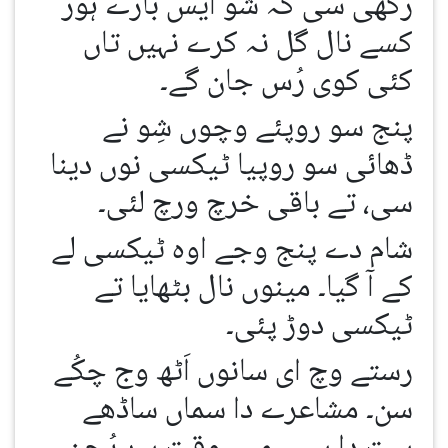
رکھی سی کہ شو ایس بارے ہور
کسے نال گل نہ کرے نہیں تاں
کئی کوی رُس جان گے۔
پنج سو روپئے وچوں شِو نے
ڈھائی سو روپیا ٹیکسی نوں دینا
سی، تے باقی خرچ ورچ لئی۔
شام دے پنج وجے اوہ ٹیکسی لے
کے آ گیا۔ مینوں نال بٹھایا تے
ٹیکسی دوڑ پئی۔
رستے وچ ای سانوں اَٹھ وج چکُے
سن۔ مشاعرے دا سماں ساڈھے