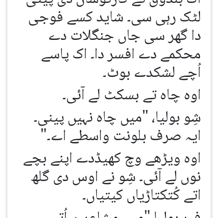
لٹک رہی سی۔ شاید کسے فوجی
دا گھر سی جاں جنگلات دے
محکمے دے افسر دا۔ اک پاسے
اُچے لشکدے بوٹ۔
اوہ چاہ تے بسکٹ لے آئی۔
شِو بولیا، "میں چاہ نہیں پینی۔
ایہ صرف بلونت واسطے اے۔"
اوہ ویڑھے وچ کھیڈدے اپنے بچے
نوں لے آئی۔ شِو نے اوس دی گلھ
اتے کُتکتاڑیاں کیتیاں۔