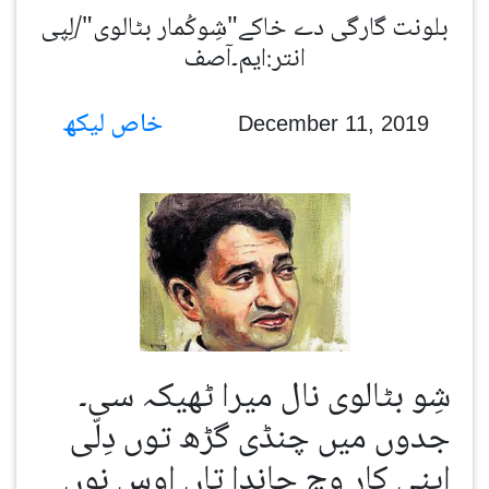
بلونت گارگی دے خاکے"شِوکُمار بٹالوی"/لِپی
انتر:ایم۔آصف
خاص لیکھ
December 11, 2019
شِو بٹالوی نال میرا ٹھیکہ سی۔
جدوں میں چنڈی گڑھ توں دِلّی
اپنی کار وچ جاندا تاں اوس نوں