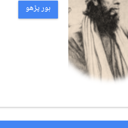
ہور پڑھو