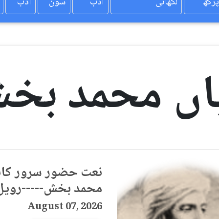
پرکھ
لکھائی
ادب
سون
ادب
اں محمد بخ
نعت حضور سرور کائ
محمد بخش-----رویل
August 07, 2026