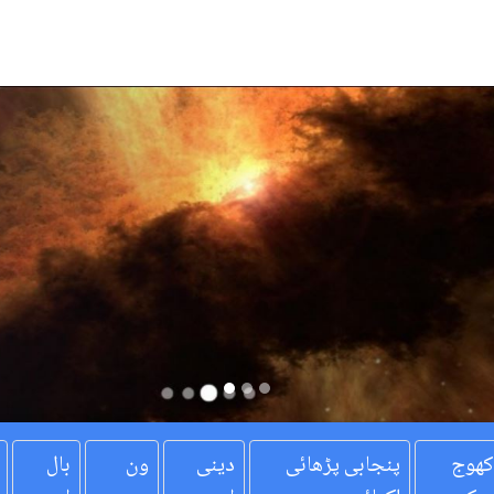
کھوج
پنجابی پڑھائی
دینی
ون
بال