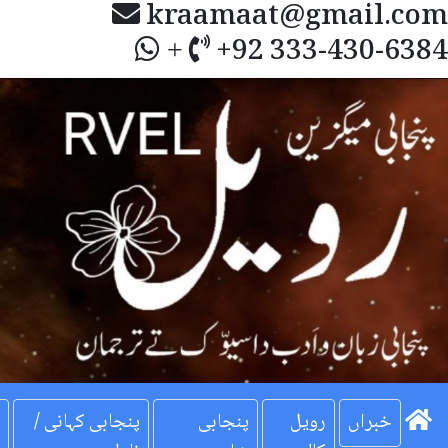
kraamaat@gmail.com
+92 333-430-6384
+
Next
خبراں
رویل
پنجابی
پنجابی کہانی /