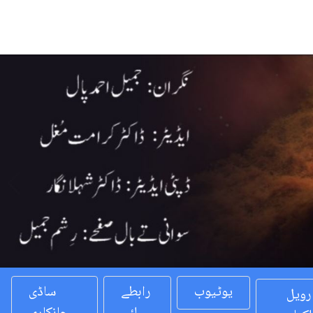
Previous
یوٹیوب
رابطے
ساڈی
رویل