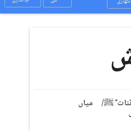
لئی
جانکاری
لکھاری
ش
نات ؐ ﷺ/ میاں