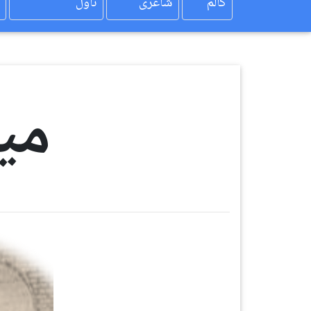
کالم
شاعری
ناول
می