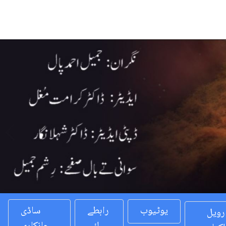
Previous
یوٹیوب
رابطے
ساڈی
رویل