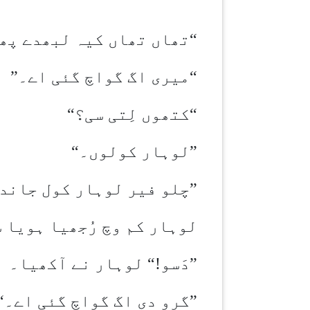
“تھاں تھاں کیہ لبھدے پھ
“میری اگ گواچ گئی اے۔”
“کتھوں لِتی سی؟
“
”
لوہار کولوں۔
“
”
چلو فیر لوہار کول جاند
لوہار کم وچ رُجھیا ہویا 
”
دَسو!“ لوہار نے آکھیا۔
”
گرو دی اگ گواچ گئی اے۔
“