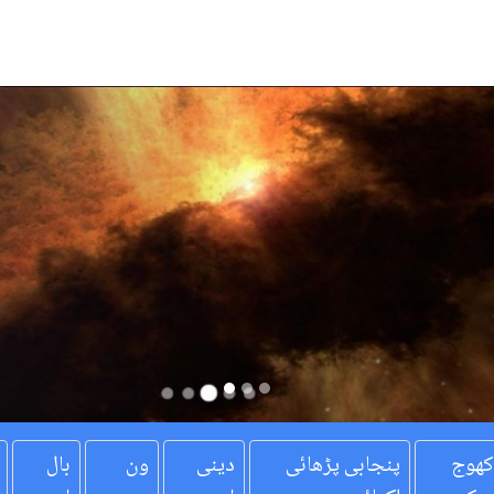
کھوج
پنجابی پڑھائی
دینی
ون
بال