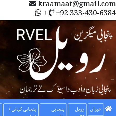
kraamaat@gmail.com
+92 333-430-6384
+
Next
خبراں
رویل
پنجابی
پنجابی کہانی /