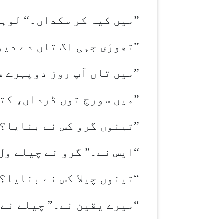
”
میں کیہ کر سکداں۔“ لوہ
”
تھوڑی جہی اگ تاں دے دیو
”
میں تاں آپ روز دوپہرے س
”
میں سورج توں ڈرداں، کتے
”
تینوں گرو کس نے بنایا؟“
“ایس نے۔” گرو نے چیلے ول
“تینوں چیلا کس نے بنایا؟
“میرے یقین نے۔” چیلے نے