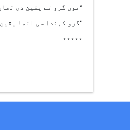
“توں گرو تے یقین دی تھا
"گرو کہندا سی انھا یقین 
٭٭٭٭٭