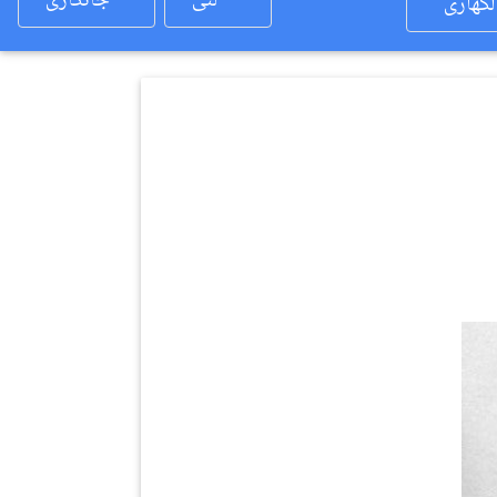
لئی
جانکاری
لکھاری