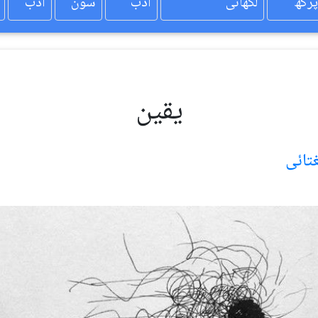
پرکھ
لکھائی
ادب
سون
ادب
یقین