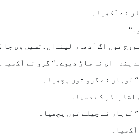
ار نے آکھیا۔
۔
“
ورج توں اگ اُدھار لینداں۔تسیں وی جا ک
 پنڈا ای نہ ساڑ دیوے۔“ گرو نے آکھیا۔
 لوہار نے گرو توں پچھیا۔
 اشاراکر کے دسیا۔
” لوہار نے چیلے توں پچھیا۔
 آکھیا۔