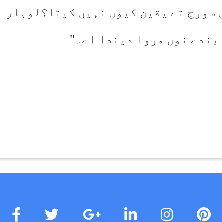
ں سورج تے یقین کیوں نہیں کیتا؟لوہار ن
بندے نوں مروا دیندا اے۔"