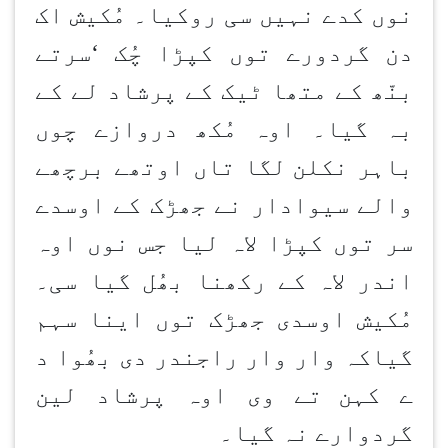
نوں کدے نہیں سی روکیا۔ مُکیش اک
دن گردورے توں کپڑا چُک
‘
سرتے
بنّھ کے متھا ٹیک کے پرشاد لے کے
بہ گیا۔ اوہ مُکھ دروازے چوں
باہر نکلن
لگا تاں اوتھے برچھے
والے سیوادار نے جھڑک کے اوسدے
سر توں کپڑا لاہ لیا جس نوں اوہ
اندر لاہ کے رکھنا بھُل گیا سی۔
مُکیش اوسدی جھڑک توں اینا سہم
گیاکہ وار وار راجندر دی بھُوا د
ے کہن
تے وی اوہ پرشاد لین
گردوارے نہ گیا۔