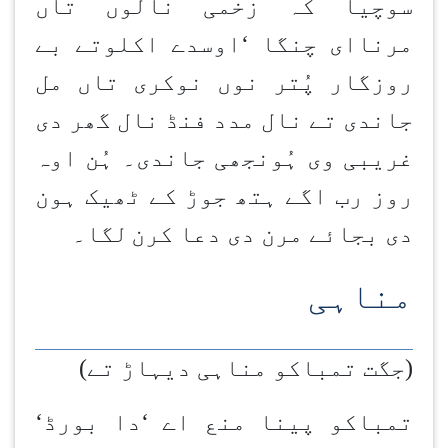
سوچیا کہ زخمی نالوں تاں
مرناای چنگا
‘
اوسدے اکلوتے بے
روزگار پُتر نوں نوکری تاں مل
جاندی تے نال مدد فنڈ نال گھر دی
غریبی وی ہُونجھی جاندی۔ ہُن اوہ
روز رب اگے ہتھ جوڑ کے ٹھیک ہون
دی بجائے مرن دی دعا کرن
لگا۔
مناہی
(جگت تمباکو مناہی دیہاڑ تے)
تمباکو پینا منع اے
‘
دا بورڈ
‘