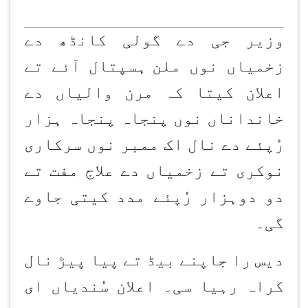
وزیر جی دے گولی کانڈھ دے
زخمیاں نوں ملن
ہسپتال آئے تے
اعلان کیتا کہ مرن والیاں دے
خانداناں نوں پنجاہ پنجاہ ہزار
رُپئے دے نال اک ممبر نوں سرکاری
نوکری تے زخمیاں دے علاج مفت تے
دو دوہزار رُپئے مدد کیتی جاوے
گی۔
دیس را جاپنے بیڈ تے پیا پیڑ نال
کراہ رہیا سی۔ اعلان سُندیاں ای