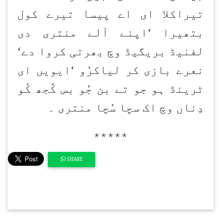
تیراکلا ای اے پیسا تیرے کول
بتھیرا
‘
اپنے آلے منتری دی
لفنیڈ بریگیڈ وچ بھرتی کروا دے
‘
نعرے بازی کر لیاکرُو
‘
ایویں ای
ٹرینڈ ہو جو تے بن جُو بس کُجھ کُو
دِناں وچ اک سچا سُچا منتری ۔
٭٭٭٭٭
SHARE