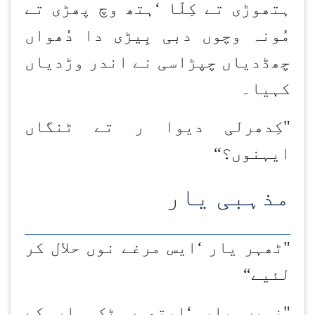
ہتھوڑی تے کِلّا
‘
ہتھ وچ پھڑی تے
مُونہ وچوں دبی بِیڑی دا دُھواں
چھڈدیاں چپڑاسی نے اندر وڑدیاں
کہیا۔
"کِدھرلی دیوا ر تے ٹنگاں
ایہنوں؟
“
مذہبی یار
"ٹھہر یار
‘
ایس مرغے نوں حلال کر
لئیے
“
"نہیں یار
‘
ایتھوں ٹک مار کے