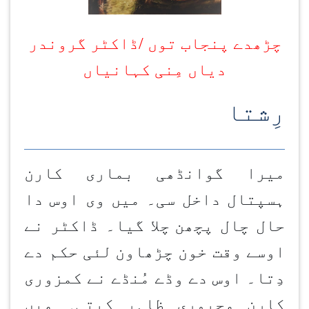
چڑھدے پنجاب توں /ڈاکٹر گروندر
دیاں مِنی کہانیاں
رِ
شتا
میرا گوانڈھی بماری کارن
ہسپتال داخل سی۔ میں وی اوس دا
حال چال پچھن
چلا گیا۔ ڈاکٹر نے
اوسے وقت خون چڑھاون
لئی حکم دے
دِتا۔ اوس دے وڈے مُنڈے نے کمزوری
کارن مجبوری ظاہر کیتی۔ میں