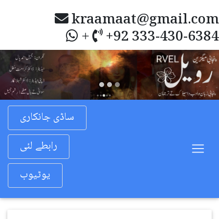
kraamaat@gmail.com
+92 333-430-6384
+
Previous
Nex
ساڈی جانکاری
رابطے لئی
یوٹیوب