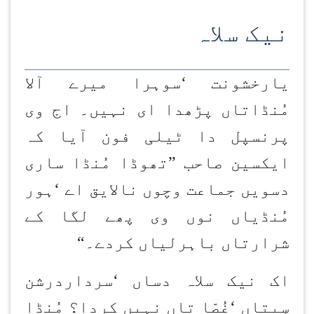
نیک سلاہ
یارخشونت
‘
سوہرا میرے آلا
مُنڈاتاں پڑھدا ای نہیں۔ اج وی
پرنسپل دا ٹیلی فون آیا کہ
ایکسین صاحب
”
تھوڈا مُنڈا ساری
دسویں جماعت وچوں نالایق اے
‘
ہور
مُنڈیاں نوں وی پھے لگا کے
شرارتاں باہرلیاں کردے۔
“
اک نیک سلاہ دساں
‘
سرداردرشن
سِیتاں
‘
غُصّا تاں نہیں کردا؟ مُنڈا