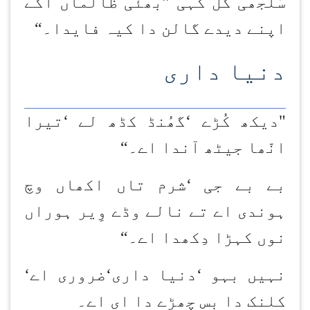
سُلجھی گل کہی
”
بھئی ظالماں اگے
اپنے دیدے گالن دا کیہ فایدا۔
“
دنیا داری
"دیکھ کُڑے
‘
گھُنڈ کڈھ لے
‘
تیرا
انّھا جیٹھ آندا اے۔
“
بے بے جی
‘
شرم تاں اکھاں وچ
ہوندی اے تے نالے وڈے وِیر ہوراں
نوں کہڑا دِکھدا اے۔
“
نہیں بہو
‘
دنیا داری
‘
ضروری اے
‘
کلنک دا بس چھڑے دا ای اے۔