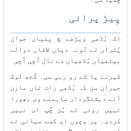
پِیڑ پرائی
اک بُڈھی ویڑھے چ پئیاں جوان
پُتراں تے نُونہ دیاں لاشاں دوالے
بیٹھیاں بُڈھیاں دے نال اُچی اُچی
کیرنے پا کے رو رہی سی۔ کُجھ لوک
حیران سن کہ بُڈھی رات تاں مارن
آئے دہشتگرداں ساہمنے وی بھورا
نہیں روئی تے ہُن
چُپ ای نہیں
کردی۔ پر وچوں ای کسے سیانی نے