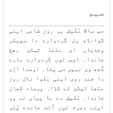
سہم
دس سالا مُکیش ہر روز شامی اپنی
گوانڈھ ول گردوارے دا سپیکر
وجدیاں ای متھا ٹیکن بھج
جاندا۔ اوس نوں گردوارے بارے
کُجھ وی نہیں سی پتا۔ اوسدا آڑی
دا جند روی اپنی بھُوا نال روز
متھا ٹیکن تے کڑاہ پرساد کھان
جاندا۔ مُکیش دے ما پیاں نے وی
اپنے دھرم توں اُلٹ جاندے پُتر