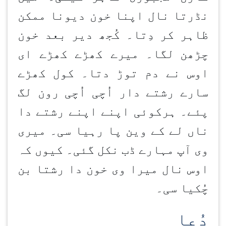
نڈرتا نال اپنا خون دیونا ممکن
ظاہر کر دِتا۔ کُجھ دیر بعد خون
چڑھن
لگا۔ میرے کھڑے کھڑے ای
اوس نے دم توڑ دتا۔ کول کھڑے
سارے رشتے دار اُچی اُچی رون لگ
پئے۔ ہرکوئی اپنے اپنے رشتے دا
ناں لے کے وین پا رہیا سی۔ میری
وی آپ مہارے ڈب نکل گئی۔ کیوں کہ
اوس نال میرا وی خون دا رشتا بن
چُکیا سی۔
دُعا