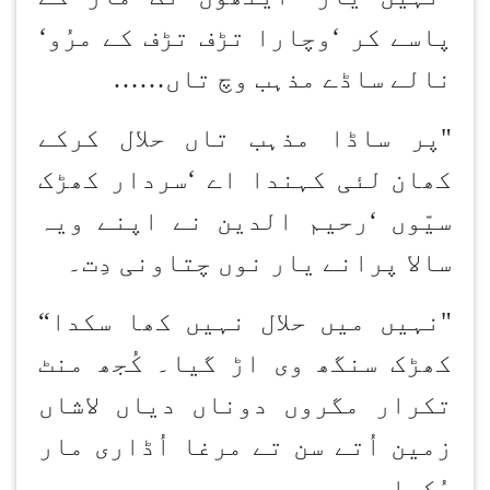
پاسے کر
‘
وچارا تڑف تڑف کے مرُو
‘
نالے ساڈے مذہب وچ تاں
……
"پر ساڈا مذہب تاں حلال کرکے
کھان
لئی کہندا اے
‘
سردار کھڑک
سیّوں
‘
رحیم الدین نے اپنے ویہ
سالا پرانے یار نوں چتاونی دِت۔
"نہیں میں حلال نہیں کھا سکدا
“
کھڑک سنگھ وی اڑ گیا۔ کُجھ منٹ
تکرار مگروں دوناں دیاں لاشاں
زمین اُتے سن تے مرغا اُڈاری مار
چُکیا سی۔