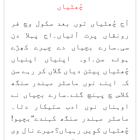
چُھٹیاں
اَج چُھٹیاں توں بعد سکول وچ فر
رونقاں پرت آئیاں۔اج پہلا دن
سی۔سارے بچیاں دے چہرے کھِڑے
ہوئے سن۔اوہ اپنیاں اپنیاں
چُھٹیاں بِیتن دیاں گلاں کر رہے سن
کہ اینے نوں ماسٹر مہندر سنگھ
کلاس چ پہنچ گئے۔سارے بچیاں نے
اوہناں نوں ادب ستیکار دتا۔
ماسٹر مہندر سنگھ کہندے”بچیو!
چُھٹیاں کوِیں رہیاں؟میرے نال وی