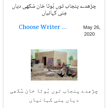
چڑھدے پنجاب توں بُوٹا خان سُکھی دیاں
مِنی کہانیاں
Choose Writer ...
May 26,
2020
چڑھدے پنجاب توں بُوٹا خان سُکھی
دیاں مِنی کہانیاں