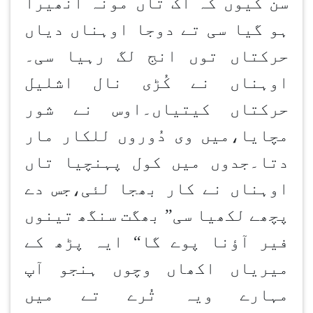
سن کیوں کہ اک تاں مونہ انھیرا
ہو گیا سی تے دوجا اوہناں دیاں
حرکتاں توں انج لگ رہیا سی۔
اوہناں نے کُڑی نال اشلیل
حرکتاں کیتیاں۔اوس نے شور
مچایا،میں وی دُوروں للکار مار
دتا۔جدوں میں کول پہنچیا تاں
اوہناں نے کار بھجا لئی،جس دے
پچھے لکھیا سی” بھگت سنگھ تینوں
فیر آؤنا پوے گا“ ایہ پڑھ کے
میریاں اکھاں وچوں ہنجو آپ
مہارے ویہ تُرے تے میں