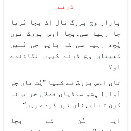
ڈرنے
بازار وچ بزرگ نال اِک بچا تُریا
جا رہیا سی۔بچا اوس بزرگ نوں
پُچھ رہیا سی کہ باپو جی تُسیں
کھیتاں وچ ڈرنے کیوں لگاؤندے
او؟
تاں اوس بزرگ نے کہیا ”پُت تاں جو
اَوارا پِشو ساڈیاں فصلاں خراب نہ
کرن تے ایہناں توں ڈردے رہن
“
ایہ سُن کے بچا