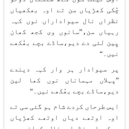
چُکی کھڑیاں سن تے اوہ بھکھیاں
نظراں نال سیواداراں نوں کہہ
رہیاں سن،”سانوں وی کجھ کھان
پِین لئی دے دیو،ساڈے بچے بھُکھے
نیں۔
“
پر سیوادار ہر وار کہہ دیندے
”پہلاں مہماناں نوں کھا لین
دیو،ساڈے بچے بھُکھے نیں۔
“
ایس طرحاں کردے شام ہو گئی سی تے
اوہ اوتھے دیاں اوتھے کھڑیاں
بھکھیاں نظراں نال کھانے دی