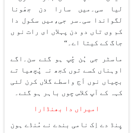
لیا سی۔میں سارا دن جھَونا
لگواندا سی۔سر جی،میں سکول دا
کم وی تاں دو دن پہلاں ای رات نو ں
جاگ کے کیتا اے۔
“
ماسٹر جی ہُن چُپ ہو گئے سن۔اگے
اوہناں کسے توں کجھ نہ پُچھیا تے
بچیاں نوں اَج واسطے گلاں کرن لئی
کہہ کے آپ کلاس چوں باہر ہو گئے۔
امیراں دا بھنڈارا
پِنڈ دے اِک نامی بندے نے مُنڈے ہون