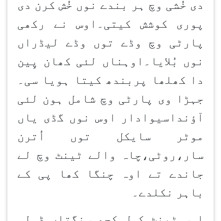
دی خُشی وچ ہر بندے نوں خُش کرن دی
پوری کوشش کیتی۔اوس نے رکھی
پارٹی وچ وڈے توں وڈے لیڈراں
نوں بُلایا۔اوہناں لئی کھان پِین
دا کھلھا پربندھ کیتا ہویا سی۔
جہڑا وی پارٹی وچ شامل ہون لئی
آؤنداسیوادار اوس نوں گڈی یاں
موٹر سایکل توں اُترن
سار،روٹی،چاہ والے ٹینٹ وچ لے
جاندے تے اوہ چنگا کھا پی کے
باہر نکلدے۔
اوس ٹینٹ کول کجھ سنگتاں ڈولو