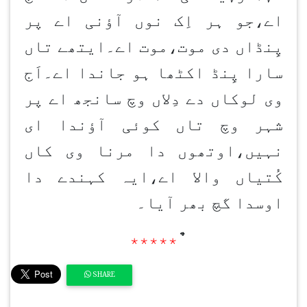
اے،جو ہر اِک نوں آؤنی اے پر
پِنڈاں دی موت،موت اے۔ایتھے تاں
سارا پِنڈ اکٹھا ہو جاندا اے۔اَج
وی لوکاں دے دِلاں وچ سانجھ اے پر
شہر وچ تاں کوئی آؤندا ای
نہیں،اوتھوں دا مرنا وی کاں
کُتیاں والا اے،ایہ کہندے دا
اوسدا گچ بھر آیا۔
٭٭٭٭٭
SHARE