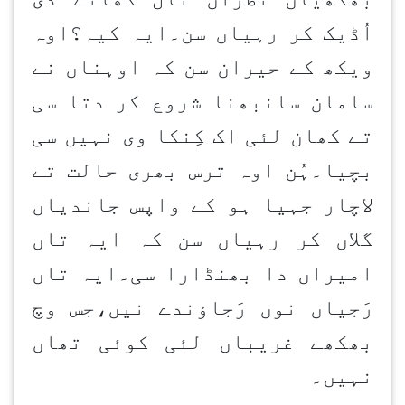
اُڈیک کر رہیاں سن۔ایہ کیہ؟اوہ
ویکھ کے حیران سن کہ اوہناں نے
سامان سانبھنا شروع کر دتا سی
تے کھان لئی اک کِنکا وی نہیں سی
بچیا۔ہُن اوہ ترس بھری حالت تے
لاچار جہیا ہو کے واپس جاندیاں
گلاں کر رہیاں سن کہ ایہ تاں
امیراں دا بھنڈارا سی۔ایہ تاں
رَجیاں نوں رَجاؤندے نیں،جس وچ
بھکھے غریباں لئی کوئی تھاں
نہیں۔