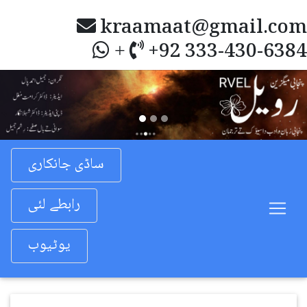
kraamaat@gmail.com
+92 333-430-6384
+
Previous
Nex
ساڈی جانکاری
رابطے لئی
یوٹیوب