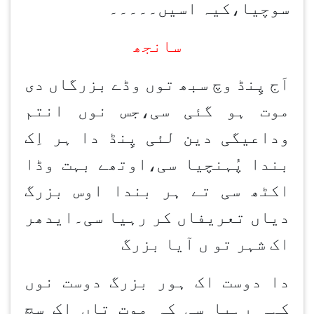
سوچیا،کیہ اسیں۔۔۔۔۔
سانجھ
اَج پِنڈ وچ سبھ توں وڈے بزرگاں دی
موت ہو گئی سی،جس نوں انتم
وداعیگی دین لئی پِنڈ دا ہر اِک
بندا پُہنچیا سی،اوتھے بہت وڈا
اکٹھ سی تے ہر بندا اوس بزرگ
دیاں تعریفاں کر رہیا سی۔ایدھر
اک شہر تو ں آیا بزرگ
دا دوست اک ہور بزرگ دوست نوں
کہہ رہیا سی کہ موت تاں اک سچ