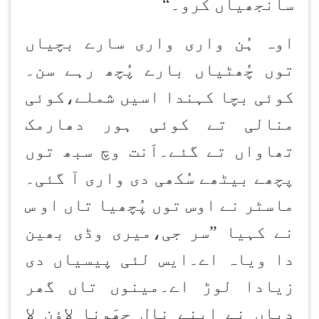
سانجھیاں کرو۔
“
اوہ ہُن واری واری سارے بچیاں
توں چُھٹیاں بارے پُچھ رہے سن۔
کوئی بچا کہندا اسیں شملے،کوئی
منالی تے کوئی ہور دھارمک
تھاواں تے گئے۔اَنت وچ سبھ توں
پچھے بیٹھے سُکھی دی واری آ گئی۔
ماسٹر نے اوس توں پُچھیا تاں او س
نے کہیا ”سر جی،میری وڈی بھین
دا ویاہ اے۔ایس لئی پیسیاں دی
زیادا لوڑ اے۔مینوں تاں گھر
دیاں نے اپنے نال جھَونا لاؤن لا