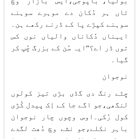
بولیا،”باپوجی،ایس بازار وچ
تاں ہر دُکان دے موہرے سوہنے
سوہنے کپڑے پا کے ڈرنے رکھے ہن۔
ایہناں دُکاناں والیاں نوں کس
توں ڈر اے؟“ایہ سُن کے بزرگ چُپ کر
گیا۔
نوجوان
چِٹے رنگ دی گڈی بڑی تیز کولوں
لنگھی،جو اگے جا کے اِک پیدل کُڑی
کول رُکی۔اوس وچوں چار نوجوان
باہر نکلے،جو نشے وچ دُھت لگدے