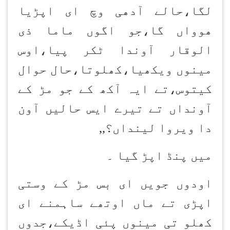
لگا،حالے آدھی وچ ای اپڑیا
ھوواں گا،جو اگوں ماما ذی
الوقار آوندا ٹکر پیا،اوس
مینوں ویکھیا،کھلوتا،حال حوال
کیتوس،تے ایہ آکھ کے جو مڑ کے
آونداں تے تیرے ایس حالیں آون
دا ویروا لینداں؟
,,
میں پنڈ اپڑ گیا ۔
اودوں جویں ای بس مڑ کے وستی
اپڑی تے ماں اوتھے ساہمنے ای
کھلو تی مینوں پئی اڈیکے،جدوں