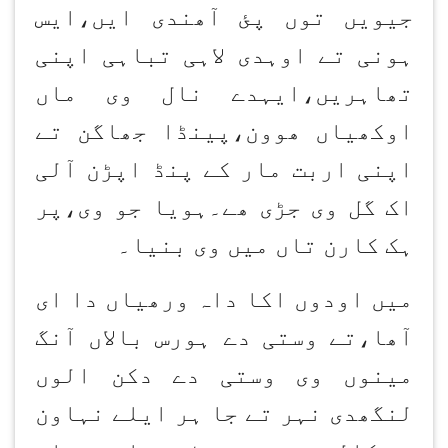
جیویں توں پئ آھندی ایں،ایس
ہونی تے اوہدی لاہی تباہی اپنی
تھاہریں،ایہدے نال وی ماں
اوکھیاں ھوون،پینڈا جھاگن تے
اپنی اربت مار کے پنڈ اپڑن آلی
اک گل وی جڑی ھے۔ہویا جو وی،پر
ہک کارن تاں میں وی بنیا۔
میں اودوں اکا داہ ورھیاں دا ای
آھا،تے وستی دے ہورس بالاں آنگ
مینوں وی وستی دے دکن الوں
لنگھدی نہر تے جا ہر ایلے نہاون