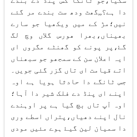
سکیا،جو ٹانگا کس پنڈ دے بندے
دا ہے؟,,گھٹ ودھ ست بندے مر گئے
نیں؛مڑ کے میں ویکھیا جو سارے
بھیناں،بھرا ھورس گلاں وچ لگ
ۓ
گ
،پر پونے کو گھنٹے مگروں ای
ایہ اعلان سن کے سمجھو جو سبھناں
اتے قیامت ای تاں گزر گئی جویں۔
جس ٹانگے دا حادثا ہویا ہے اوہ
اپنے ای پنڈ دے فلک شیر دا آہا؛
اوہ آپ تاں بچ گیا ہے پر اوہندے
نال اپنے دھیاں،پتراں اسطے وری
ۓ
دا سمیان لین گی
ہوے مئیں مودی