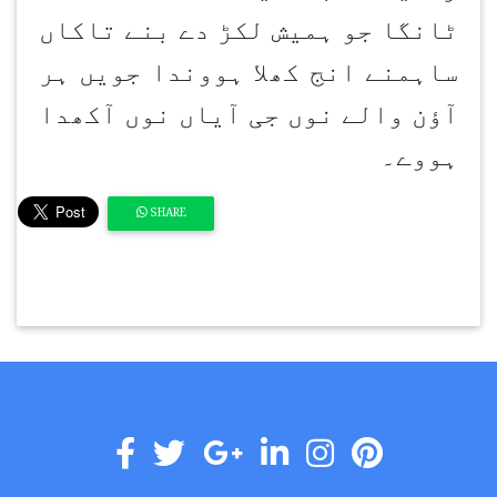
ٹانگا جو ہمیش لکڑ دے بنے تاکاں
ساہمنے انج کھلا ہووندا جویں ہر
آؤن والے نوں جی آیاں نوں آکھدا
ہووے۔
SHARE