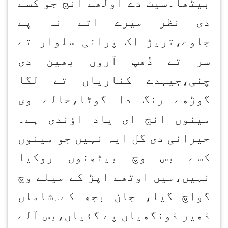
بیٹھا۔سیٹ دے اولھے انج جو کسے
دی نظر میرے اتے نہ پے
جاوے،تریڑ اک پرانی سلوار تے
سر تے دُھپ آروں بھین دی
چنی،جیہدے کناریاں تے لگا
گوڑھے رنگ دا گوٹا،حالے وی
مینوں انج ای یاد اؤندی ہے۔
حیرانی دی گل ایہ نہیں جو مینوں
کسے بس وچ بیٹھنوں روکیا
نہیں،میں اوتھے اپڑ کے میلے وچ
گواچ گیا، جان بجھ کے۔شاماں
ڈھیر ڈونگھیاں پے گئیاں،بس آلے