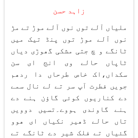
زاہد حسن
ملیاں آلے توں نوں آلے موڑ تے مڑ
نوں آلے موڑ توں پنڈ تیک میں
ٹانگے و چ جتی مشکی گھوڑی دیاں
ٹاپاں حالے وی انج ای سن
سکداں،اک خاص طرحاں دا ردھم
جویں فطرت آپ سر تے لے نال سمے
دے کناریوں کوئی گاؤن ہنے دے
ہنے گاوندی ہووے۔تسیں دوویں
تاں حالے ڈھیر نکیاں ای ھوو
گئیاں تے فلک شیر دے ٹانگے تے