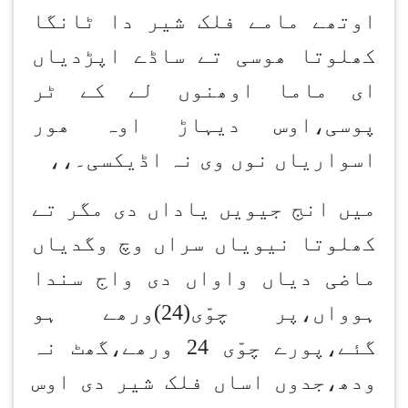
اوتھے مامے فلک شیر دا ٹانگا
کھلوتا ھوسی تے ساڈے اپڑدیاں
ای ماما اوھنوں لے کے ٹر
پوسی،اوس دیہاڑ اوہ ھور
اسواریاں نوں وی نہ اڈیکسی۔،،
میں انج جیویں یاداں دی مگر تے
کھلوتا نیویاں سراں وچ وگدیاں
ماضی دیاں واواں دی واج سندا
ہوواں،پر چوّی(24)ورھے ہو
گئے،پورے چوّی 24 ورھے،گھٹ نہ
ودھ،جدوں اساں فلک شیر دی اوس