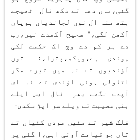
گئی،ماں دعا تے دکھ نال اٹھیجے
ہتھ منہ ال نوں لجاندیاں ہویاں
آکھن لگی،" صحیح آکھدے نیں،رب
دے ہر کم دے وچ اک حکمت لکی
ہوندی ہے،ویکھ،پترا،نہ توں
آؤندیوں تے نہ میں تیرے مگر
اتاولی ہوئی اؤندی تے نہ ای
آپدے نگھے بھرا نال ایس ایلے
بنی مصیبت تے ویلے سر اپڑ سکدی
-
فلک شیر تے مئیں مودی کئیاں تے
تاں جو قیامت آونی اہی،ا گئی پر