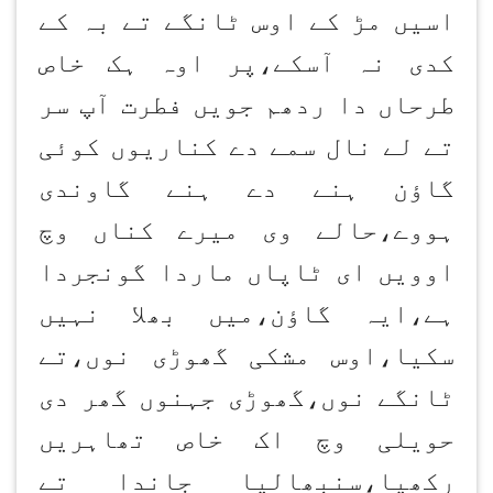
اسیں مڑ کے اوس ٹانگے تے بہ کے
کدی نہ آسکے،پر اوہ ہک خاص
طرحاں دا ردھم جویں فطرت آپ سر
تے لے نال سمے دے کناریوں کوئی
گاؤن ہنے دے ہنے گاوندی
ہووے،حالے وی میرے کناں وچ
اوویں ای ٹاپاں ماردا گونجردا
ہے،ایہ گاؤن،میں بھلا نہیں
سکیا،اوس مشکی گھوڑی نوں،تے
ٹانگے نوں،گھوڑی جہنوں گھر دی
حویلی وچ اک خاص تھاہریں
رکھیا،سنبھالیا جاندا تے