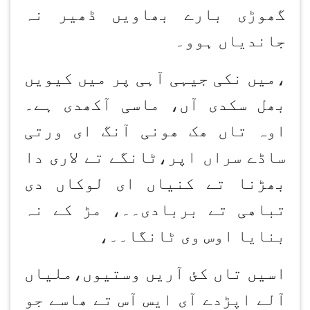
گھوڑی بارے بھاویں ڈھیر نہ
جاندیاں ہوو۔
،میں نکی جیہی آہی پر میں کیویں
بھل سکدی آں، ماسی آکھدی ہے۔
اوہ تاں ھک ھونی آنگ ای ورتی
ساڈے سراں اپر،ٹانگے تے لاری دا
بھڑنا تے کنیاں ای لوکاں دی
تباھی تے بربادی۔۔، مڑ کے نہ
بنایا اوس وی ٹانگا۔۔،
اسیں تاں کئ آریں وستیوں،ملیاں
آلے اپڑدے آی ایس آس تے ھاسے جو