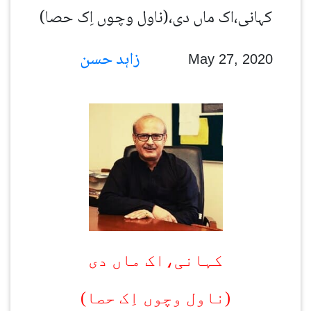
(کہانی،اک ماں دی،(ناول وچوں اِک حصا
زاہد حسن
May 27, 2020
کہانی،اک ماں دی
(ناول وچوں اِک حصا)