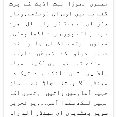
مینوں تھوڑا بہت اڈیک کے پرت
گئے
تے میں اوس ای ڈونگھے،وناں
،کریاں تے جنڈ کریراں نال بھرے
دربار اتے پوری رات لگھا چھڈی۔
مینوں اوتھے اک ای جانو بندہ
دسیا دولو کے کھرلاں دا،میں
اوھندے توں توں وی لکیا رھیا۔
بالا پیر توں نانکے پنڈ تیک دا
مینڈر آلا رستا اجاڑ تے سنسان
جہیا آھا،میں راتیں اوتھوں اکا
نہیں لنگھ سکدا آھس۔۔،پر فجریں
سویر پھٹدیاں ای مینڈر آلے راہ