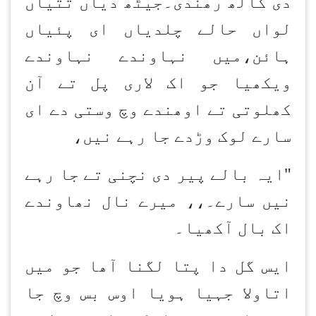
دی کالھ رھندی۔جیٹھ دیاں تتیاں
لواں حالے چلدیاں ای پئیاں
ہائن،میں نہاوندے نہاوندے
ویکھیا جو اک لاری پل تے آن
کھلوتی تے اوھندے وچ وستی دے ای
سارے لوک وڑدے جا رہے نیں،
"ایہ بالے پیر دی نچنی تے جا ر
ہے
نیں سارے۔،، میرے نال نھاوندے
اک بال آکھیا۔
ایس گل دا پتا لگنا آھا جو میں
اتاولا جہیا ہویا اوس بس وچ جا