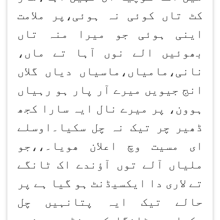
کٹ تاں کوئی نہ ہوئی،پر ملامت
اینی ہوئی جو میرا منہ تاں
بھوئیں الے نوں آہا تے ماں،
نانی،مامیاں،ماسیاں دیاں گلاں
انج جیویں میرے آر پار ہو رہیاں
ہوون، پر میرے نال ایہ سارا کجھ
ڈھیر چر تیک نہ چل سکیا۔اوسلے
ای مسیت وچ اعلان ھویا۔،،جو
ملیاں آلے توں آؤندے اک ٹانگے
تے لاری دا ایکسیڈنٹ ہو گیا ہے پر
حالے تیک ایہ پتانہیں چل