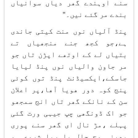
سنے اوہندے گھر دیاں سوانیاں
بندے مر گئے نیں۔
"
پنڈ آلیاں نوں منت کیتی جاندی
ہے،جو کجھ جنے منجھیاں تے
بتیاں لے کے اوتھے اپڑن تاں جو
مر جاون والیاں نوں پنڈ لیایا
جاسکے،ایکسیڈنٹ پنڈ توں کوئی
پنج کوہ دور ھویا آھا،پر اعلان
سن کے نانکے گھر تاں انج سمجھو
جو اک ڈونگھی چپ جیہی ورت گئی
پہلے ،مڑ نال ای گھر سنے پوری
بھینی وچ حال پاہریا شروع ہو