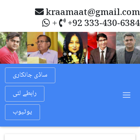
kraamaat@gmail.com
+92 333-430-6384
+
Previous
Nex
ساڈی جانکاری
رابطے لئی
یوٹیوب