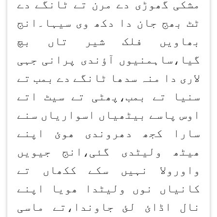
مشکی گھوڑی دے مرن تے ٹانگے دے
ٹٹ بھج جان دا دکھ وی سیہا۔انج
بھاویں فلک شیر تاں بچ
گیا،ساہمنیوں آؤندی پرانی جہی
لاری دا منہ سدھا ٹانگے دے بمب تے
سنیا تے بمب،پھٹی تے سیٹ اتے
اوس پاسے بیٹھیاں اسواریاں سنے
سارا کجھ دھروندی ھوئ اپنے
ھیٹھ ولیٹدی گئی،انج جیویں
واورولا نہیں سکے ککھاں تے
کانیاں نوں ولیٹدا ھویا اپنے
نال اڈائ لئ جاوندا،تے ماسی