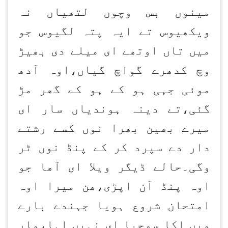
مینوں بس وچوں لتھیاں نہ
ویکھیوس تے ایہ پتہ لگیوس جو
میں تاں اوتھے ای میلے دی بھیڑ
وچ کدھرے گواچ گیاں،اوہ آدھ
موئی جہی ہو کے ہو کے گھر مڑ
گئی،تے دینہ ہوندیاں سار ای
میرے بھین بھرا نوں کسے رشتے
دار دے سپرد کر کے پنڈ نوں ٹر
وگی۔حالے ڈیگر ویلا ای آھا جو
اوہ پنڈ آن اپڑی،ھن میرا اوہ
امتحان شروع ہویا جہندے بارے
میں اکا سوچیا ای نہیں اہا،مار