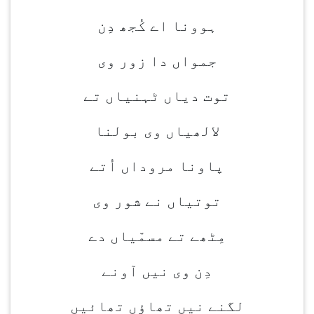
ہوونا اے کُجھ دِن
جمواں دا زور وی
توت دیاں ٹہنیاں تے
لالھیاں وی بولنا
پاونا مروداں اُتے
توتیاں نے شور وی
مِٹھے تے مسمّیاں دے
دِن وی نیں آونے
لگنے نیں تھاؤں تھائیں