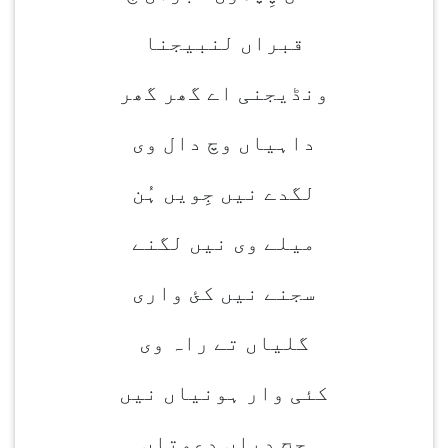
قبراں لنبیجنا
ونڈیجنی اے گھر گھر
داہیاں وچ دال وی
لگدے نیں جِویں ہُن
میلے وی نیں لگنے
سجنے نیں کئ واری
گلیاں تے راہ وی
کئی وار ہونیاں نیں
حج دیاں دعوتاں