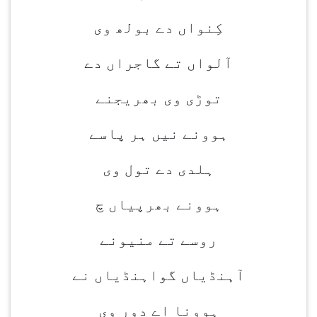
کِنواں دے بولھ وی
آلواں تے گاجراں دے
توڑی وی بھریجنے
ہوونے نیں ہر پاسے
ہلدی دے تول وی
ہوونے بھرپیاں چ
روسے تے منیونے
آہنڈیاں گواہنڈیاں نے
ہوونا اے دور وی