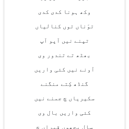
وکھ ہونا کدی کدی
توَناں توں کنالیاں
تپنے نیں آپو آپ
بھٹھ تے تندور وی
آونے نیں کئی واریں
گنڈھ کِتے منگنے
سکیریاں چ جمنے نیں
کئی واریں بال وی
سال پِچھوں قبراں چ