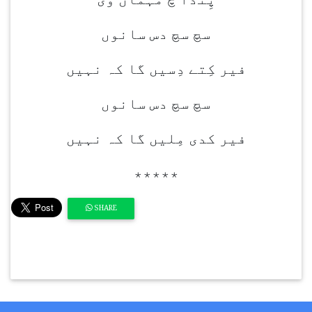
سچ سچ دس سانوں
فیر کِتے دِسیں گا کہ نہیں
سچ سچ دس سانوں
فیر کدی مِلیں گا کہ نہیں
٭٭٭٭٭
SHARE