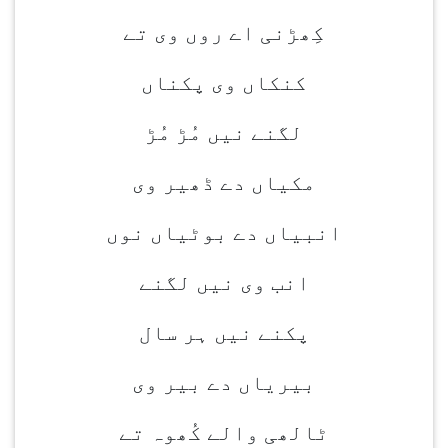
کِھڑنی اے روں وی تے
کنکاں وی پکناں
لگنے نیں مُڑ مُڑ
مکیاں دے ڈھیر وی
انبیاں دے بوٹیاں نوں
انب وی نیں لگنے
پکنے نیں ہر سال
بیریاں دے بیر وی
ٹالھی والے کُھوہ تے