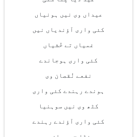
عیداں وی نیں ہونیاں
کئی واری آؤندیاں نیں
غمیاں تے خُشیاں
کئی واری ہوجاندے
نفعے نُقصان وی
ہوندے رہندے کئی واری
کٹھ وی نیں سوہنیا
کئی واری آؤندے رہندے
پِنڈا چ مہمان وی