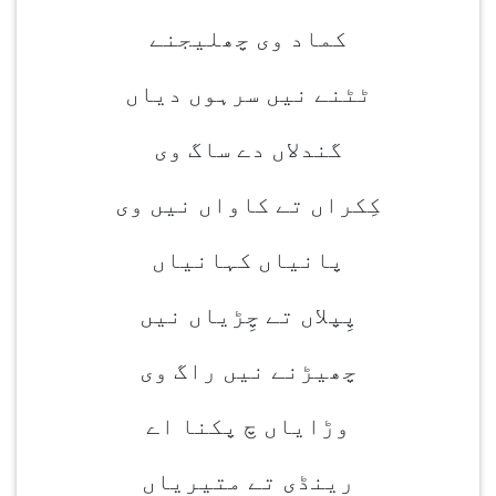
کماد وی چھلیجنے
ٹٹنے نیں سرہوں دیاں
گندلاں دے ساگ وی
کِکراں تے کاواں نیں وی
پانیاں کہانیاں
پِپلاں تے چِڑیاں نیں
چھیڑنے نیں راگ وی
وڑایاں چ پکنا اے
رینڈی تے متیریاں