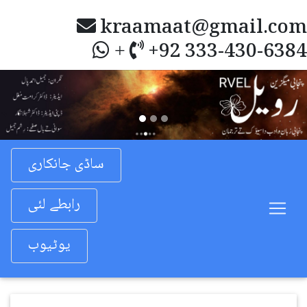
kraamaat@gmail.com
+92 333-430-6384
+
Previous
Nex
ساڈی جانکاری
رابطے لئی
یوٹیوب