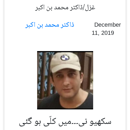
غزل/ڈاکٹر محمد بن اکبر
ڈاکٹر محمد بن اکبر
December
11, 2019
سکھیو نی۔۔۔میں کلّی ہو گئی