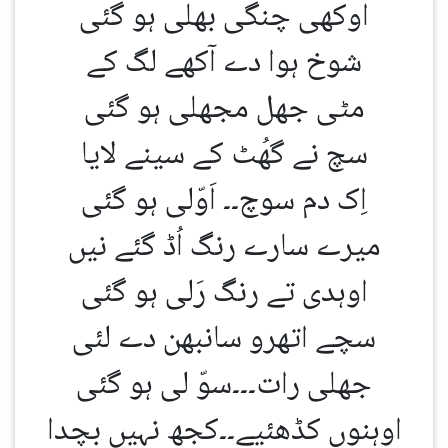
اوکھی چنگی بھلی ہو گئی
شوخ ہوا دے آکھے لگ کے
مٹی جھل مجھلی ہو گئی
سچ نے گھُٹ کے سینے لایا
اِک دم سوچ۔۔ اَوّلی ہو گئی
میرے سارے رنگ اُڈ گئے نیں
اوہدی تے رنگ رَلی ہو گئی
سچے اتھرو سانبھن دے لئی
جھلی رات۔۔۔سوّ لی ہو گئی
اوہنوں کڈھئیے۔۔کجھ نہیں بچدا