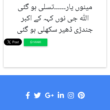
مینوں یار۔۔۔۔۔۔تسلی ہو گئی
اللّٰہ جی نوں کہہ کے اکبر
جندڑی ڈھیر سکھلی ہو گئی
SHARE