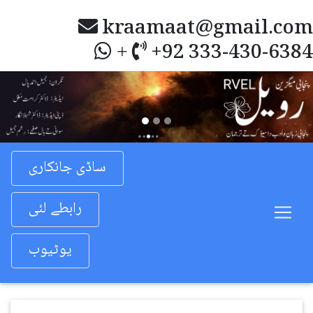
kraamaat@gmail.com
+92 333-430-6384
+
Previous
Nex
ساڈی جانکاری
رابطے لئی
یوٹیوب