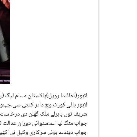
لاہور(نمائندا رویل)پاکستان مسلم لیگ 
لاہور ہائی کورٹ وچ دایر کیتی سی۔جہنوں
شریف نوں باہرلے ملک گھلن دی درخاست ا
جواب منگ لیا اے۔سنوائی دوران عدالت نے 
جواب دیندے ہوئے سرکاری وکیل نے آکھیا 