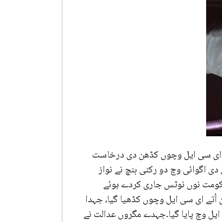
دے ای سی ایل وچوں کڈھن دی درخاست
ی اگوائی وچ دو رکنی بنچ نے نواز
 حکومت نوں نوٹس جاری کردے ہوئے
اُتے ای سی ایل وچوں کڈھیا گیا، جہدا
ایل وچ پایا گیا۔جہدے مگروں عدالت نے