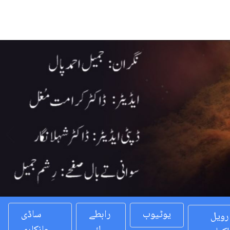
Previous
یوٹیوب
رابطے
ساڈی
رویل