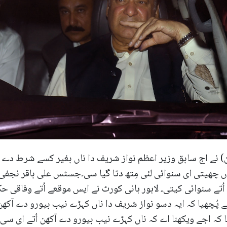
(ن) نے اج سابق وزیر اعظم نواز شریف دا ناں بغیر کسے شرط 
 چھیتی ای سنوائی لئی مِتھ دتا گیا سی۔جسٹس علی باقر نجفی د
ُتے سنوائی کیتی۔ لاہور ہائی کورٹ نے ایس موقعے اُتے وفاقی
پُچھیا کہ ایہ دسو نواز شریف دا ناں کہڑے نیب بیورو دے آکھن 
کہ اجے ویکھنا اے کہ ناں کہڑے نیب بیورو دے آکھن اُتے ای سی 