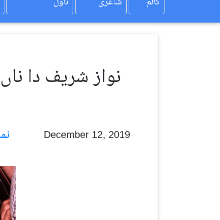
کالم
شاعری
ناول
نواز شریف دا نا
نمائندا رویل
December 12, 2019