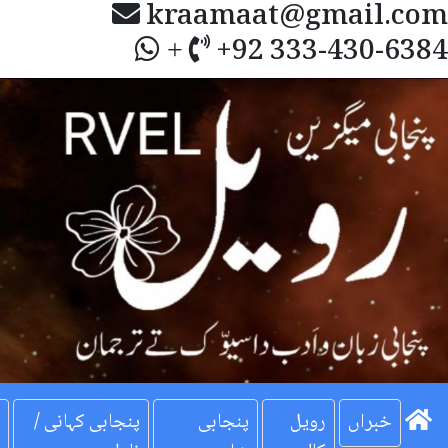
kraamaat@gmail.com
+92 333-430-6384
+
Next
خبراں
رویل
پنجابی
پنجابی کہانی /