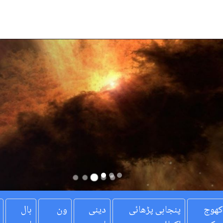
کھوج
پنجابی پڑھائی
دینی
ون
بال