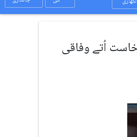
لئی
جانکاری
لکھاری
است اُتے وفاقی