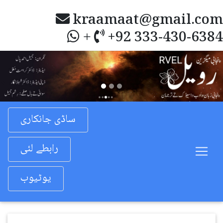
kraamaat@gmail.com
+92 333-430-6384
+
Previous
Nex
ساڈی جانکاری
رابطے لئی
یوٹیوب