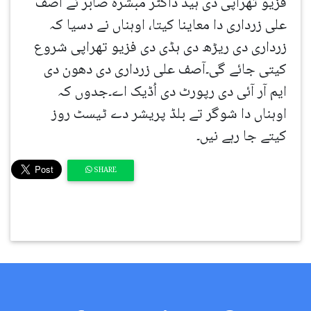
فزیو تھراپی دی ہیڈ ڈاکٹر مبشرہ صابر نے آصف
علی زرداری دا معاینا کیتا، اوہناں نے دسیا کہ
زرداری دی ریڑھ دی ہڈی دی فزیو تھراپی شروع
کیتی جائے گی۔آصف علی زرداری دی دھون دی
ایم آر آئی دی رپورٹ دی اُڈیک اے۔جدوں کہ
اوہناں دا شوگر تے بلڈ پریشر دے ٹیسٹ روز
کیتے جا رہے نیں۔
SHARE