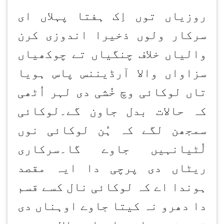
روزیاں توں اِک ہفتا پہلاں ای
سرکار ولوں ذخیرا اندوزی کرن
والیاں خلاف چنگیاں تے چوکھیاں
سزاواں والا آرڈیننس پاس ہویا
تاں لوکائی وچ خُشی دی لہر اُٹھی
کہ حالات بدل جاون گے۔لوکائی
سمجھن لگے کہ ہُن لوکائی نوں
لُٹیانہیں جاوے گا۔سرکاری
ریٹاں دی پرچی دا ایہ مقصد
ہوندا اے کہ لوکائی نال کسے قسم
دا دھرو نہ کیتا جاوے اوہناں دی