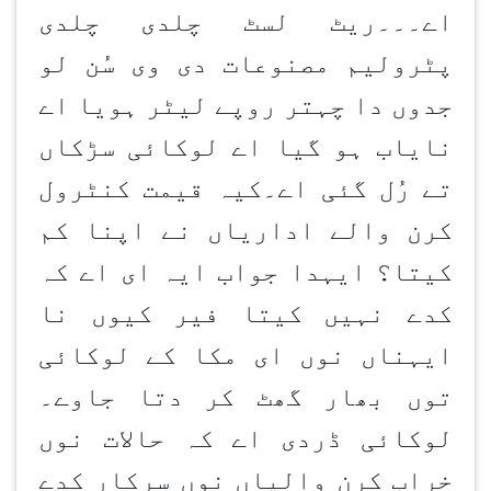
اے۔۔۔ریٹ لسٹ چلدی چلدی
پٹرولیم مصنوعات دی وی سُن لو
جدوں دا چہتر روپے لیٹر ہویا اے
نایاب ہو گیا اے لوکائی سڑکاں
تے رُل گئی اے۔کیہ قیمت کنٹرول
کرن والے اداریاں نے اپنا کم
کیتا؟ ایہدا جواب ایہ ای اے کہ
کدے نہیں کیتا فیر کیوں نا
ایہناں نوں ای مکا کے لوکائی
توں بھار گھٹ کر دتا جاوے۔
لوکائی ڈردی اے کہ حالات نوں
خراب کرن والیاں نوں سرکار کدے