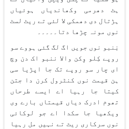
ہٹ دھرمی وکھاندیاں ہوئیاں
ہڑتال دی دھمکی لا لئی تے ریٹ لسٹ
نوں مونہ چڑھا دتا۔۔۔۔۔
نِنبو نوں جویں اگ لگ گئی ہووے سو
روپے کِلو وِکن والا ننبو اک دن وچ
ای چار سو روپے تک جا اپڑیا سی
ہن قیمت نوں کنٹرول کرن دا جتن
کیتا جا رہیا اے ایسے طرحاں
تھوم ادرک دیاں قیمتاں بارے وی
ویکھیا جا سکدا اے جو لوکائی
نوں سرکاری ریٹ تے نہیں مل رہیا