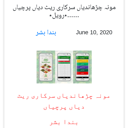
مونہ چڑھاندیاں سرکاری ریٹ دیاں پرچیاں
……٭رویل٭
بندا بشر
June 10, 2020
مونہ چڑھاندیاں سرکاری ریٹ
دیاں پرچیاں
بندا بشر