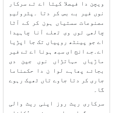
ویچن دا فیصلا کیتا اے تے سرکار
نوں فیر بے بس کر دتا ۔پٹرولیم
مصنوعات سستیاں ہون کر کے آٹا
چالھی توں وی تھلے آنا چاہیدا
اے جو پینٹھ روپیاں تک جا اپڑیا
اے۔جے انج ای سبھ ہونا اے تے فیر
ماڑیاں مہاتڑاں نوں جین دی
بجائے پھاہے لوا ن دا حکمناما
جاری کر دتا جاوے تاں ٹھیک رہوے
گا۔
سرکاری ریٹ روز اپنی ریٹ والی