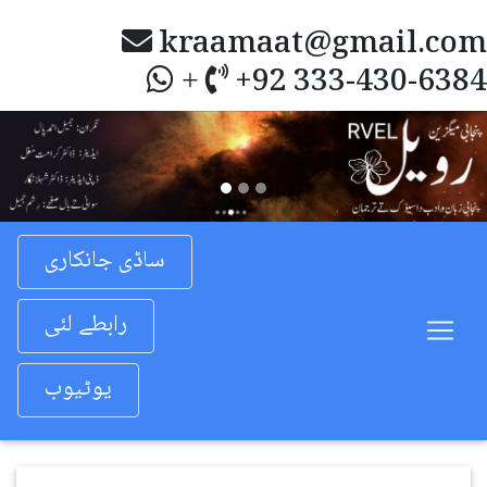
kraamaat@gmail.com
+92 333-430-6384
+
Previous
Nex
ساڈی جانکاری
رابطے لئی
یوٹیوب