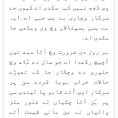
وی کجھ نہیں کہہ سکدی اے کیوں جے
سرکار وچاری بے بس جہی اے۔ایہ
بے بسی ہسپتالاں وچ وی ویکھی جا
سکدی اے۔
ہر روز دی ضرورت وچ آٹا سبھ توں
اُچیچ رکھدا اے جو سال دے مُڈھ وچ
جنوری دے وچکار جا کے تھوڑے
حالات خراب ہویا کردے سن پر
سرکار اوس اُتے قابو پا لیندی سی
پر ہُن آٹا چکیاں تے فلور ملز
والیاں نے من مانی قیمت اُتے