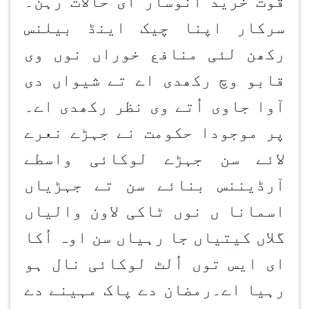
قوت خرید انوسار ای حالات رہن۔
سرکار اپنا چیک اینڈ بیلنس
رکھن لئی منافع خوراں نوں وی
قابو وچ رکھدی اے تے شیواں دی
آوا جاوی اُتے وی نظر رکھدی اے۔
پر موجودا حکومت نے جہڑے نعرے
لائے سن جہڑے لوکائی واسطے
آرڈیننس بنائے سن تے جہڑیاں
اسمانا ں نوں ٹاکی لاون والیاں
گلاں کیتیاں جا رہیاں سن اوہ اُکا
ای ایس توں اُلٹ لوکائی نال ہو
رہیا اے۔رمضان دے پاک مہینے دے