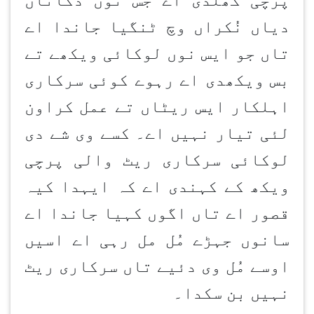
پرچی گھلدی اے جس نوں دُکاناں
دیاں نُکراں وچ ٹنگیا جاندا اے
تاں جو ایس نوں لوکائی ویکھے تے
بس ویکھدی اے رہوے کوئی سرکاری
اہلکار ایس ریٹاں تے عمل کراون
لئی تیار نہیں اے۔ کسے وی شے دی
لوکائی سرکاری ریٹ والی پرچی
ویکھ کے کہندی اے کہ ایہدا کیہ
قصور اے تاں اگوں کہیا جاندا اے
سانوں جہڑے مُل مل رہی اے اسیں
اوسے مُل وی دئیے تاں سرکاری ریٹ
نہیں بن سکدا۔