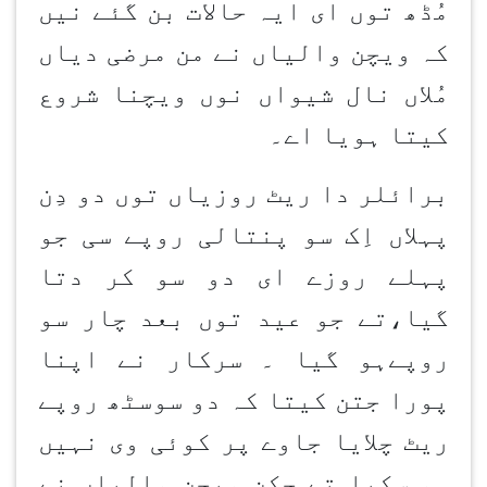
مُڈھ توں ای ایہ حالات بن گئے نیں
کہ ویچن والیاں نے من مرضی دیاں
مُلاں نال شیواں نوں ویچنا شروع
کیتا ہویا اے۔
برائلر دا ریٹ روزیاں توں دو دِن
پہلاں اِک سو پنتالی روپے سی جو
پہلے روزے ای دو سو کر دتا
گیا،تے جو عید توں بعد چار سو
روپےہو گیا ۔ سرکار نے اپنا
پورا جتن کیتا کہ دو سوسٹھ روپے
ریٹ چلایا جاوے پر کوئی وی نہیں
ہو سکیا تے چکن ویچن والیاں نے