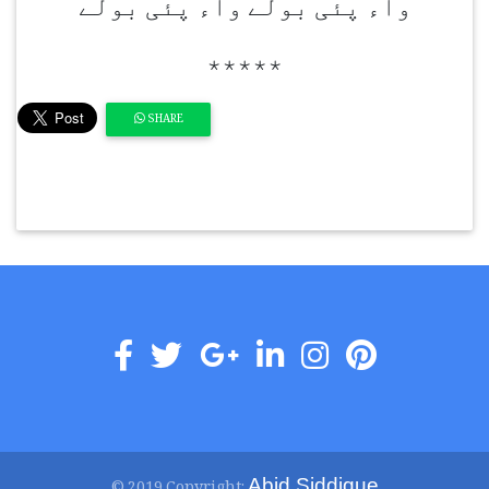
واء پئی بولے واء پئی بولے
٭٭٭٭٭
SHARE
Abid Siddique