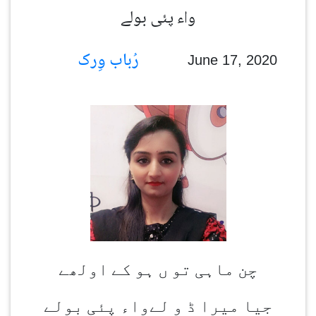
واء پئی بولے
رُباب وِرک
June 17, 2020
چن ماہی تو ں ہو کے او
لھے
جیا میرا ڈ و لےواء پئی بولے