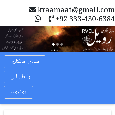
kraamaat@gmail.com
+92 333-430-6384
+
Previous
Nex
ساڈی جانکاری
رابطے لئی
یوٹیوب