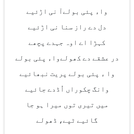
واء پئی بولےآ نی اڑئیے
دل دے راز سنا نی اڑئیے
کہڑا اے اوہ جہدے پچھے
در عشقے دے کھولےواء پئی بولے
وا ء پئی بولے پریت نبھائیے
وانگ چکوراں اُڈدے جائیے
میں تیری توں میرا ہو جا
گائیے ٹپے، ڈھولے