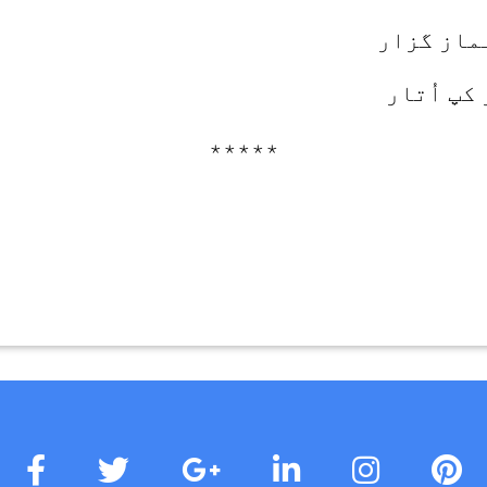
نماز گزار
 کپ اُتار
٭٭٭٭٭