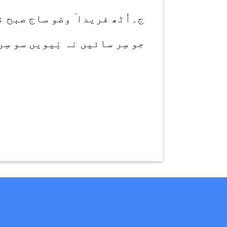
ج۔اُٹھ فریدا ؔ وضو ساج صبح 
جو سِر سائیں نہ نِیویں سو سِر