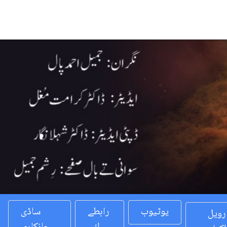
Previous
یوٹیوب
رابطے
ساڈی
رویل