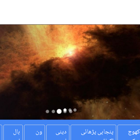
کھوج
پنجابی پڑھائی
دینی
ون
بال