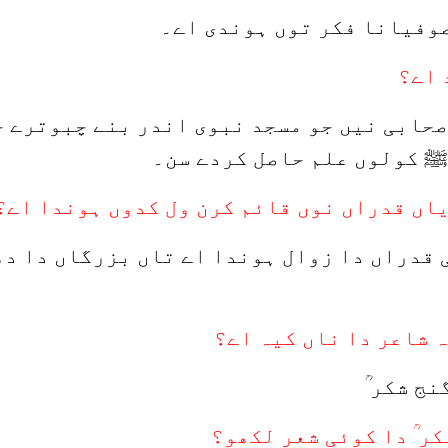
وفیانا فکر توں ہوندی اے۔
حابی نیں جو مسجد نبوی اندر بنے چبوترے ج
ﷺ کولوں علم حاصل کردے سن۔
 قدراں دا زوال ہوندا اے تاں بزرگاں دا د
ج شکر ؒ