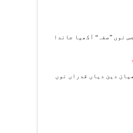
س نوں ”صفہ“ آکھیا جاندا
ھیان دین دیاں قدراں نوں