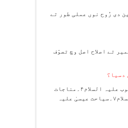
 دی رُوح نوں عملی طور تے
ر تے اصلاح اصل وچ تصوّف
ب علیہ السلام
۴
۔مناجات
لام
۷
۔سیاحت عیسیٰ علیہ