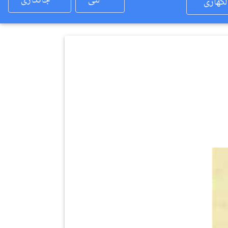
لئی
جانکاری
لکھاری