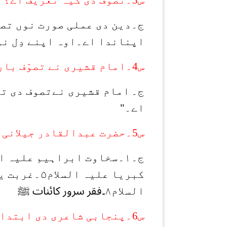
ج۔دین دی عملی صورت نوں تصو
اپناندا اے۔اوہ اپنے دِل نو
س4۔امام قشیری نے تصوّف بارے کیہ آکھیا اے؟
ج۔
امام قشیری نےتصوف دی تعر
اے۔"
س5۔حضرت عبدالقادر جیلانی ہوراں نے تصوّف کہڑیاں اٹھاں شیواں دا ناں دسیا؟
ج۔
۱
۔سخاوت ابراہیم علیہ ا
کبریا علیہ السلام
۵
۔غربت یح
السلام
۸
۔فقر سرور کائنات ﷺ
س6۔پنجابی شاعری دی ابتدا کس فکر توں ہوندی اے؟