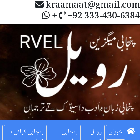
kraamaat@gmail.com
+92 333-430-6384
+
Next
خبراں
رویل
پنجابی
پنجابی کہانی /