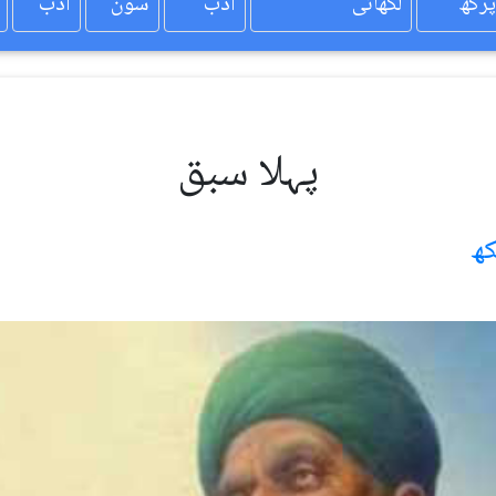
پرکھ
لکھائی
ادب
سون
ادب
پہلا سبق