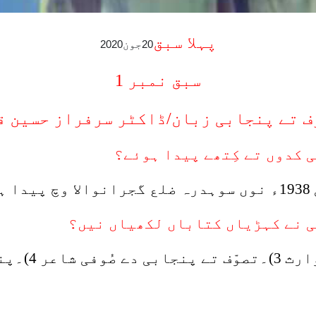
پہلا سبق
20جون2020
سبق نمبر 1
ف تے پنجابی زبان
/
ڈاکٹر سرفراز حسین ق
۔
ج۔1)نویں نظم 