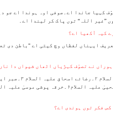
ّف کہیا جاندا اے۔صوفی اوہ ہوندا اے جو دین
ں ”غیر اللہ“ توں پاک کر لیندا اے۔
یف ایہناں لفظاں وچ کیتی اے "باطن دی تعمی
لسلام
۲
۔رضائے اسحاق علیہ السلام
۳
۔صبر ایو
ییٰ علیہ السلام
۶
۔خرقہ پوشی موسیٰ علیہ الس