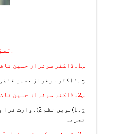
.
تصوّ
س1۔ڈاکٹر سرفراز حسین قاضی کدوں تے کِتھے پیدا ہوئے؟
ج۔ڈاکٹر سرفراز حسین قاضی 1938ء نوں سوہدرہ ضلع گجرانوالا وچ پیدا ہوئے
س2۔ڈاکٹر سرفراز حسین قاضی نے کہڑیاں کتاباں لکھیاں نیں؟
تجزیہ
س3۔تصوف دی کیہ تعریف اے؟