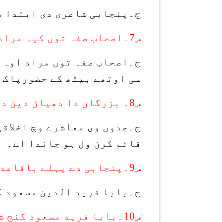
ج۔پنجابی شاعری دی ابتدا ص
س7۔اصحاب صفہ توں کیہ مراد اے؟
ج۔اصحاب صفہ توں مراد اوہ ص
سی اوتھے بیٹھ کے حضورپاک 
س8۔ بزرگاں دا دھیان دین دیاں قدراں نوں قائم کرن ول کدوں ہوندا اے؟
ج۔جدوں وی معاشرے وچ اخلاقی
قائم کرن ول ہو جاندا اے۔
س9۔پنجابی دے پہلے باقاعدہ شاعر دا ناں کیہ اے؟
ج۔بابا فرید الدین مسعود گن
س10۔بابا فرید مسعود گنج شکر ؒ دا کوئی شعر لکھو؟