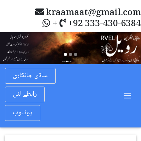
kraamaat@gmail.com
+92 333-430-6384
+
Previous
Nex
ساڈی جانکاری
رابطے لئی
یوٹیوب