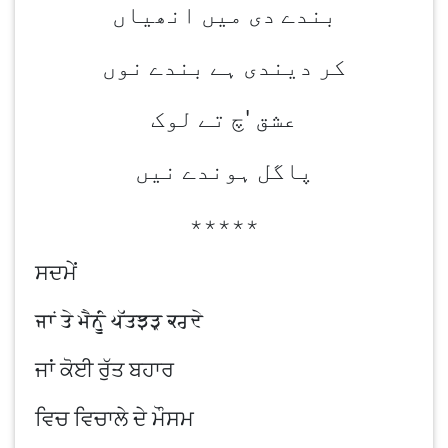
بندے دی میں انھیاں
کر دیندی ہے بندے نوں
عشق 'چ تے لوک
پاگل ہوندے نیں
٭٭٭٭٭
ਸਦਮੇਂ
ਜਾਂ ਤੇ ਮੈਨੂੰ ਪੱਤਝੜ ਕਰਦੇ
ਜਾਂ ਕੋਈ ਰੁੱਤ ਬਹਾਰ
ਵਿਚ ਵਿਚਾਲੇ ਦੇ ਮੌਸਮ