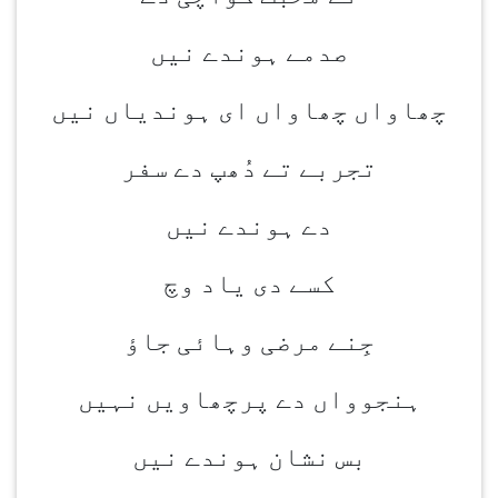
صدمے ہوندے نیں
چھاواں چھاواں ای ہوندیاں نیں
تجربے تے دُھپ دے سفر
دے ہوندے نیں
کسے دی یاد وچ
جِنے مرضی وہائی جاؤ
ہنجوواں دے پرچھاویں نہیں
بس نشان ہوندے نیں