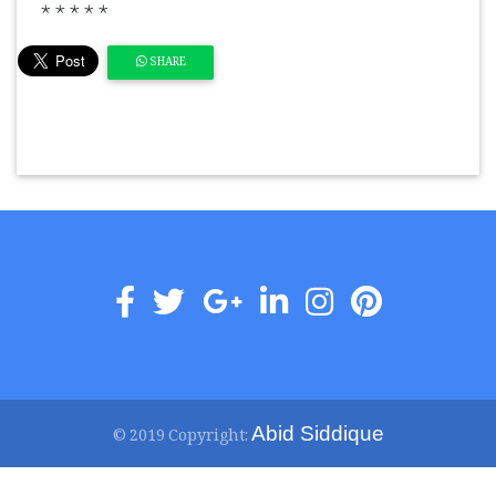
٭٭٭٭٭
SHARE
Abid Siddique
© 2019 Copyright: