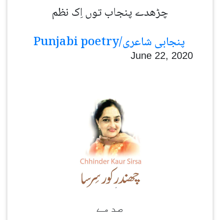
چڑھدے پنجاب توں اِک نظم
Punjabi poetry/پنجابی شاعری
June 22, 2020
صدمے