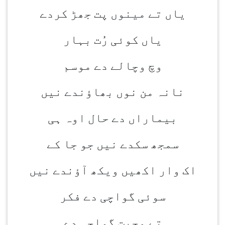
یاں تے مینوں پت جھڑ کردے
یاں کوئی رُت بہار
وچ وچالے دے موسم
نانہ من نوں بھاؤندے نیں
بیماراں دے حال اوہ ہی
سمجھ سکدے نیں جو جا کے
اک وار اکھیں ویکھ آؤندے نیں
سوئی گواچی دے فکر
تے محبت گواچی دے