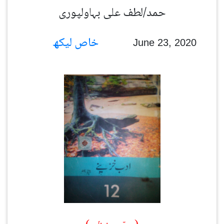
حمد/لطف علی بہاولپوری
خاص لیکھ
June 23, 2020
(حصّہ نظم)