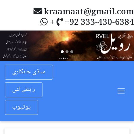
kraamaat@gmail.com
+92 333-430-6384
+
Previous
Nex
ساڈی جانکاری
رابطے لئی
یوٹیوب