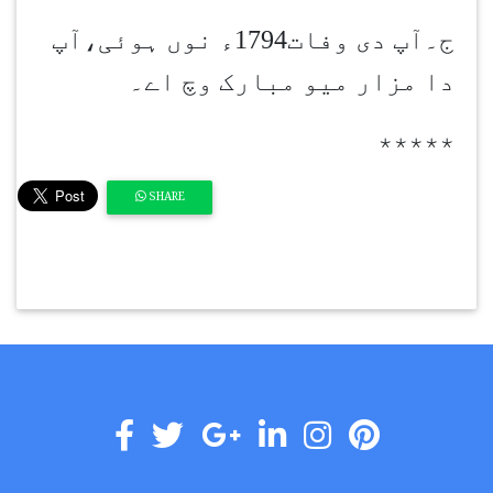
ج۔آپ دی وفات1794ء نوں ہوئی،آپ
دا مزار میو مبارک وچ اے۔
٭٭٭٭٭
SHARE