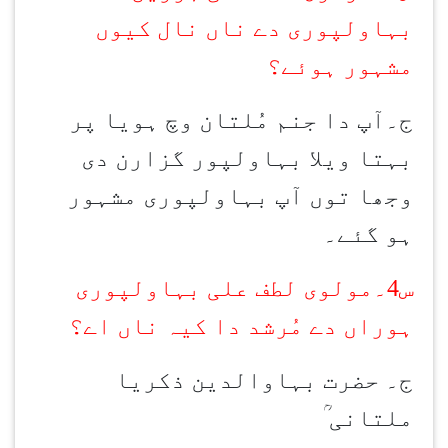
بہاولپوری دے ناں نال کیوں
مشہور ہوئے؟
ج۔آپ دا جنم مُلتان وچ ہویا پر
بہتا ویلا بہاولپور گزارن دی
وجھا توں آپ بہاولپوری مشہور
ہو گئے۔
س4۔مولوی لطف علی بہاولپوری
ہوراں دے مُرشد دا کیہ ناں اے؟
ج۔ حضرت بہاوالدین ذکریا
ملتانی ؒ