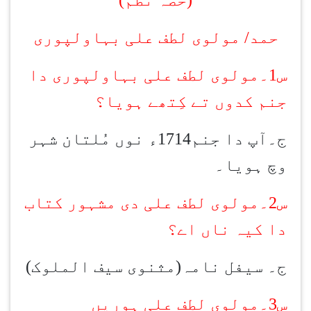
حمد/ مولوی لطف علی بہاولپوری
س1۔مولوی لطف علی بہاولپوری دا
جنم کدوں تے کِتھے ہویا؟
ج۔آپ دا جنم1714ء نوں مُلتان شہر
وچ ہویا۔
س2۔مولوی لطف علی دی مشہور کتاب
دا کیہ ناں اے؟
ج۔ سیفل نامہ(مثنوی سیف الملوک)
س3۔مولوی لطف علی ہوریں