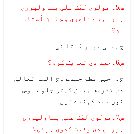
س5۔ مولوی لطف علی بہاولپوری
ہوراں دے شاعری وچ کون اُستاد
سن؟
ج۔علی حیدر مُلتا نی
س6۔حمد دی تعریف کرو؟
ج۔اجہی نظم جہدے وچ اللہ تعالیٰ
دی تعریف بیان کیتی جاوے اوس
نوں حمد کہندے نیں۔
س7۔مولوی لطف علی بہاولپوری
ہوراں دی وفات کدوں ہوئی؟