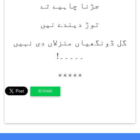
جڑنا چاہیے تے
توڑ دیندے نیں
گل ڈونگھیاں منزلاں دی نہیں
۔۔۔۔۔
!
٭٭٭٭٭
SHARE