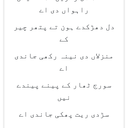
راہواں دی اے
دل دھڑکدے ہون تے پتھر چیر
کے
منزلاں دی نینہ رکھی جاندی
اے
سورج ٹھار کے پینے پیندے
نیں
سڑدی ریت پھکی جاندی اے