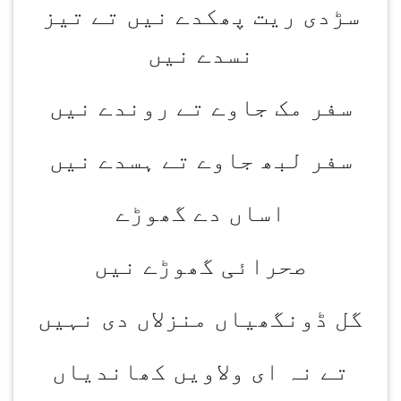
سڑدی ریت پھکدے نیں تے تیز
نسدے نیں
سفر مک جاوے تے روندے نیں
سفر لبھ جاوے تے ہسدے نیں
اساں دے گھوڑے
صحرائی گھوڑے نیں
گل ڈونگھیاں منزلاں دی نہیں
تے نہ ای ولاویں کھاندیاں