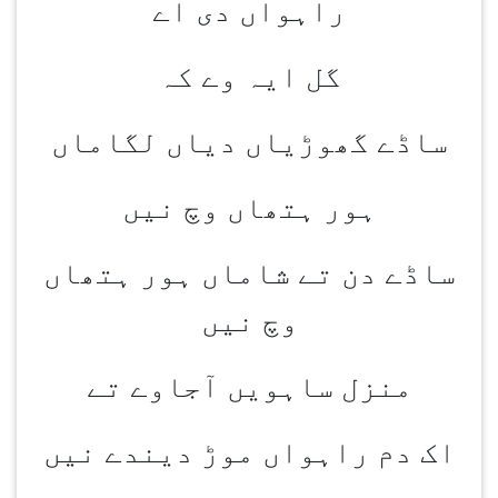
راہواں دی اے
گل ایہ وے کہ
ساڈے گھوڑیاں دیاں لگاماں
ہور ہتھاں وچ نیں
ساڈے دن تے شاماں ہور ہتھاں
وچ نیں
منزل ساہویں آجاوے تے
اک دم راہواں موڑ دیندے نیں