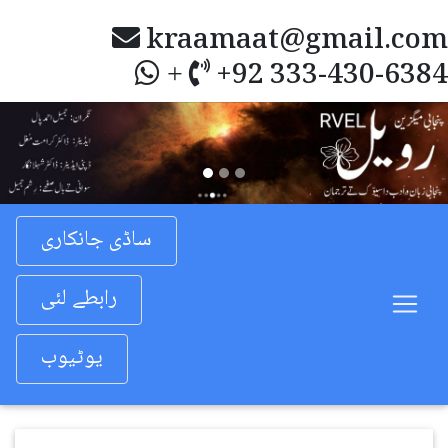
kraamaat@gmail.com
+92 333-430-6384
+
Previous
Nex
ساڈی جانکاری
رابطے لئی
یوٹیوب