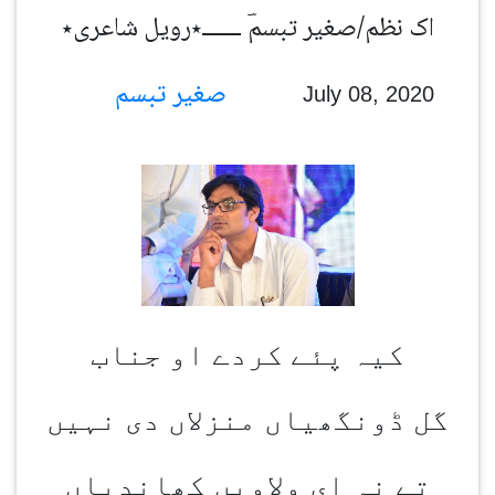
اک نظم/صغیر تبسمؔ ـــــــ٭رویل شاعری٭
صغیر تبسم
July 08, 2020
کیہ پئے کردے او جناب
گل ڈونگھیاں منزلاں دی نہیں
تے نہ ای ولاویں کھاندیاں