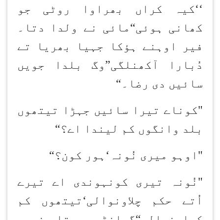
‘‘کیہ کراں بھراوا روٹی جو
کھانی ہوئی
“
مائی نے ولدا دتا۔
فیر اوہنے ہؤکا جہیا بھریا تے
دُبارا آکھن
لگی
”
وگ بلدا جویں
سائیں دی رضا۔
“
"کون
اے تیرا سائیں جہڑا تیتھوں
بلد وانگوں کم لیندا اے؟
“
"اوہو میری نُونہ
‘
ہور کون؟
“
"نُونہ تیری کون
ہوندی اے تیرے
اُتے حکم چلاون
والی
‘
تیتھوں کم
کراون
والی
“
گوانڈھی پتا نہیں