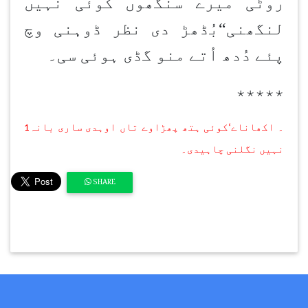
روٹی میرے سنگھوں کوئی نہیں
لنگھنی
“
بُڈھڑ دی نظر ڈوہنی وچ
پئے دُدھ اُتے منو گڈی ہوئی سی۔
٭٭٭٭٭
۔ اکھان
اے
‘
کوئی ہتھ پھڑاوے تاں اوہدی ساری بانہ
1
نہیں نگلنی چاہیدی۔
SHARE