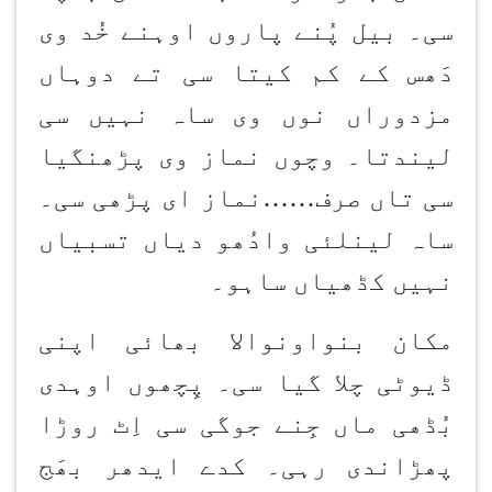
سی۔ بیل پُنے پاروں اوہنے خُد وی
دَھس کے کم کیتا سی تے دوہاں
مزدوراں نوں وی ساہ نہیں سی
لین
دتا۔ وچوں نماز وی پڑھن
گیا
سی تاں صرف
……
نماز ای پڑھی سی۔
ساہ لین
لئی وادُھو دیاں تسبیاں
نہیں کڈھیاں ساہو۔
مکان بنواون
والا بھائی اپنی
ڈیوٹی چلا گیا سی۔ پِچھوں اوہدی
بُڈھی ماں جِنے جوگی سی اِٹ روڑا
پھڑاندی رہی۔ کدے ایدھر بھَج