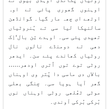
اوہنوں گھوری پائی تے اوہ
اوتھے ای چھہ مار گیا۔ گوانڈھن
سالن
پکا لیا سی تے ہُن
روٹیاں
تھپدی پئی سی۔ اوہدے تِن بال
‘
اِک
دھی تے دومنڈے نالوں نال
روٹیاں کھاندے پئے سن۔ ایدھر
روٹی توے توں اُتری اودھر
……
بالاں دی ماسی دا پُتر وی اوہناں
گھر آیا ہویا سی۔ چنگی بھلی
موٹی ٹھُلھی روٹی اوہناں نوں
بُرکی بُرکی آوندی۔