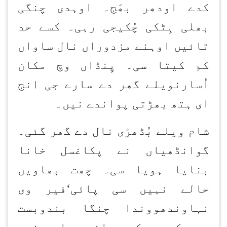
کدے اودھر بھَج۔ اوہدی چنگی
بھلی ہِٹکی چُکیجی رہی۔ کسے حد
تائیں اوہنے مزدوراں نال ساواں
کم کیتا سی۔ پِنڈاں وچ مکان
اُسارن
ویلے گھر دے سارے جی انج
ای ہتھ بھڑتی پواندے نیں۔
شام ویلے بُڈھڑی نال دے گھر گئی۔
گوانڈھیاں نے پکاغسل خانا
بنایا ہویا سی۔ چھت بھاویں
حالے نہیں سی پائی
‘
فیر وی
نہاون
دھوون
دا چنگا بندوبست
سی۔ کم سو کم پرانے ویلے منجی