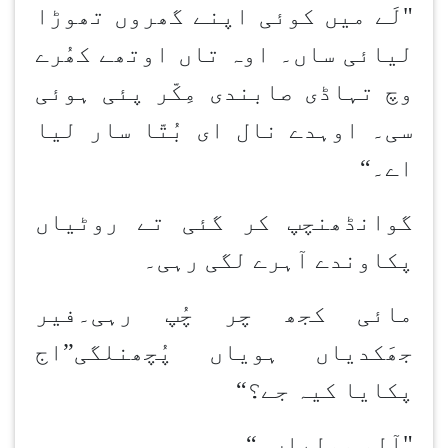
"لَے میں کوئی اپنے گھروں تھوڑا
لیائی ساں۔ اوہ تاں اوتھے کھُرے
وچ تہاڈی صابن
دی مِکّر پئی ہوئی
سی۔ اوہدے نال ای بُتّا سار لیا
اے۔
“
گوانڈھن
چپ کر گئی تے روٹیاں
پکاون
دے آہرے لگی رہی۔
مائی کجھ چر چُپ رہی۔فیر
جھَکدیاں ہویاں پُچھن
لگی
”
اج
پکایا کیہ جے؟
“
"آلو مولیاں۔
“