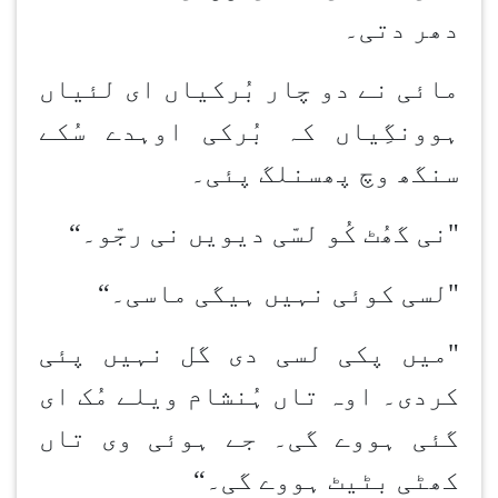
دھر دتی۔
مائی نے دو چار بُرکیاں ای لئیاں
ہوون
گِیاں کہ بُرکی اوہدے سُکے
سنگھ وچ پھسن
لگ پئی۔
"نی گھُٹ کُو لسّی دیویں نی رجّو۔
“
"لسی کوئی نہیں ہیگی ماسی۔
“
"میں پکی لسی دی گل نہیں پئی
کردی۔ اوہ تاں ہُن
شام ویلے مُک ای
گئی ہووے گی۔ جے ہوئی وی تاں
کھٹی بٹیٹ ہووے گی۔
“