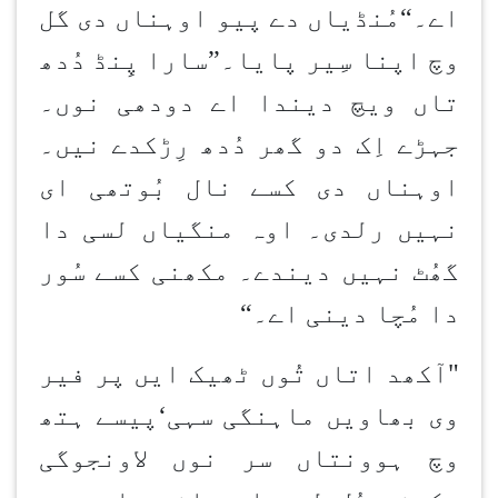
اے۔
“
مُنڈیاں دے پیو اوہناں دی گل
وچ اپنا سِیر پایا۔
”
سارا پِنڈ دُدھ
تاں ویچ دیندا اے دودھی نوں۔
جہڑے اِک دو گھر دُدھ رِڑکدے نیں۔
اوہناں دی کسے نال بُوتھی ای
نہیں رلدی۔ اوہ منگیاں لسی دا
گھُٹ نہیں دیندے۔ مکھنی کسے سُور
دا مُچا دینی اے۔
“
"آکھد اتاں تُوں ٹھیک ایں پر فیر
وی بھاویں ماہنگی سہی
‘
پیسے ہتھ
وچ ہوون
تاں سر نوں لاون
جوگی