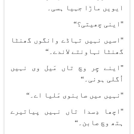
ایویں ماڑا جہیا ہسی۔
"اینی چھیتی؟
“
"اسیں نہیں تہاڈے وانگوں گھنٹا
گھنٹا نہاون
تے لاندے۔
“
"اینے چِر وچ تاں مَیل وی نہیں
اُگلی ہونی۔
“
"نہیں میں صابن
وی مَلیا اے۔
“
"اچھا دِسدا تاں نہیں پیاتیرے
ہتھ وچ صابن۔
“