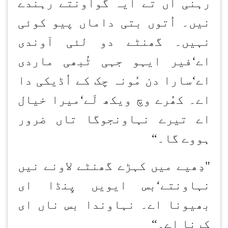
رہنی آں تے ایہ گواون
تے رہندے
نیں۔ اُتوں بتی داماں پیو کوئی
نہیں۔ گھنٹے دو لئی آوندی
اے
‘
فیر ایہو جہی ٹُبھی ماردی
اے
‘
سارا دن مُونہ چک کے اُڈیکی دا
اے۔ کھُرے وچ ویکھ لَے
‘
میرا خیال
اے تیرے نہاون
جوگا تاں ضرور
ہووے گا۔
“
"دِھیے میں کہڑے گھنٹے لاونے نیں
نہاون
تے
‘
بس ایویں پِنڈا ای
بھیونا اے۔ نہاون
دا بس ناں ای
کرنا اے۔
“