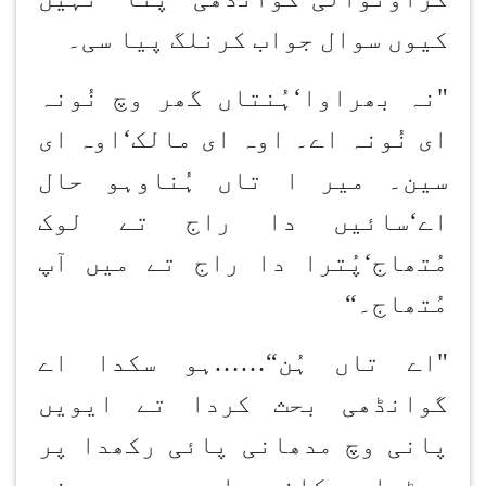
کیوں سوال جواب کرن
لگ پیا سی۔
"نہ بھراوا
‘
ہُن
تاں گھر وچ نُونہ
ای نُونہ اے۔ اوہ ای مالک
‘
اوہ ای
سین۔ میر ا تاں ہُن
اوہو حال
اے
‘
سائیں دا راج تے لوک
مُتھاج
‘
پُترا دا راج تے میں آپ
مُتھاج۔
“
"اے تاں ہُن
……“
ہو سکدا اے
گوانڈھی بحث کردا تے ایویں
پانی وچ مدھانی پائی رکھدا پر
روٹیاں پکاندی اوہدی بیوی نے