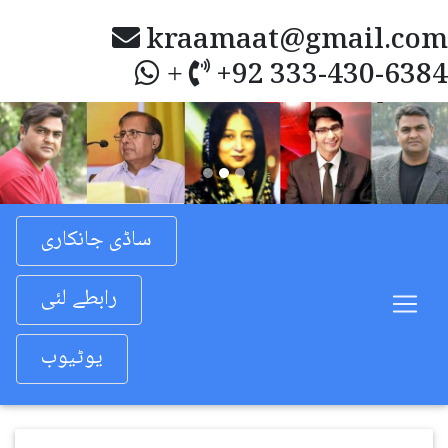
kraamaat@gmail.com
+92 333-430-6384
+
Previous
Nex
ساڈی جانکاری
رابطے لئی
یوٹیوب