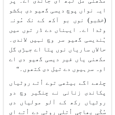
مکھنی مُل لبھ ای جاندی اے۔ پر
ایہ نواں پوچ دیسی گھیو دی بکشو
(خشبو) نوں بو آکھ کے نک مُونہ
وٹدا اے۔ ایہناں دے ڈر توں میں
ہُن
دیسی گھیو سر وچ نہیں لاندی۔
حالاں ساریاں نوں پتا اے جہڑی گل
مکھنی یاں فیر دیسی گھیو دی اے
اوہ سرہیوں دے تیل دی کتھوں۔
“
چلھے اگے بیٹھی توے اُتے روٹیاں
پکاندی زنانی نے چنگیر وچ دو
روٹیاں رکھ کے آلو مولیاں دی
سُکّی بھاجی اُتلی روٹی دے اُتے ای