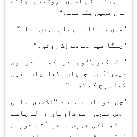
"آ
‘
ہائے نی
‘
اسیں روٹیاں گِن
کے
تاں نہیں پکاندے۔
“
"میں تہاڈا ناں تاں نہیں لیا۔
“
"چنگا فیر دے دے اِک روٹی۔
“
"اِک کیوں
‘
تُوں دو کھا۔ دو وی
کیوں
‘
تُوں جِنّیاں کھانیاں نیں
کھا۔ رج کے کھا۔
“
"چل دو ای دے دے۔
“
آکھدی مائی
اوس منجی اُتے داوناں والے پاسے
بیٹھن
لگی جہڑی منجی اُتے دوویں
مُنڈے بیٹھے ہوئے سن۔ مائی نوں