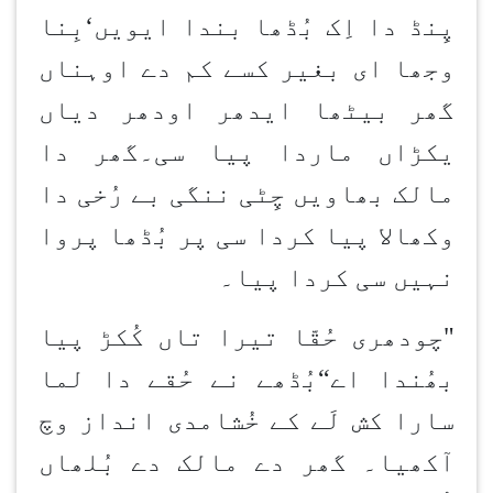
پِنڈ دا اِک بُڈھا بندا ایویں
‘
بِنا
وجھا ای بغیر کسے کم دے اوہناں
گھر بیٹھا ایدھر اودھر دیاں
یکڑاں ماردا پیا سی۔گھر دا
مالک بھاویں چِٹی ننگی بے رُخی دا
وکھالا پیا کردا سی پر بُڈھا پروا
نہیں سی کردا پیا۔
"چودھری حُقّا تیرا تاں کُکڑ پیا
بھُندا اے
“
بُڈھے نے حُقے دا لما
سارا کش لَے کے خُشامدی انداز وچ
آکھیا۔ گھر دے مالک دے بُلھاں