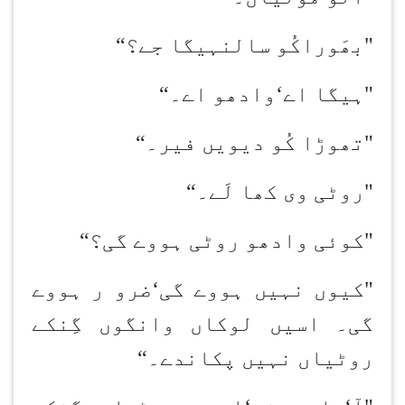
"بھَوراکُو سالن
ہیگا جے؟
“
"ہیگا اے
‘
وادھو اے۔
“
"تھوڑا کُو دیویں فیر۔
“
"روٹی وی کھا لَے۔
“
"کوئی وادھو روٹی ہووے گی؟
“
"کیوں نہیں ہووے گی
‘
ضرو ر ہووے
گی۔ اسیں لوکاں وانگوں گِن
کے
روٹیاں نہیں پکاندے۔
“