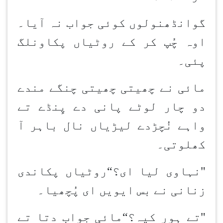
گوانڈھن
ولوں کوئی جواب نہ آیا۔
اوہ چُپ کر کے روٹیاں پکاون
لگ
پئی۔
مائی نے چھیتی چھیتی چنگے مندے
دو چار لوٹے پانی دے پِنڈے تے
واہے نُچڑدے لیڑیاں نال باہر آ
کھلوتی۔
"نہاوی لیا ای؟
“
روٹیاں پکاندی
زنانی نے بس ایویں ای پُچھیا۔
"تے ہور کیہ؟
“
مائی جواب دتا تے