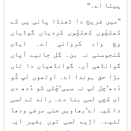
پیتا اے۔
“
"میں فریج دا ٹھنڈا پانی پی کے
کھلچُوں کھلچُوں کردیاں گوڈیاں
وچ واء کروانی اے۔ ایڈی
کنجوسنی نہ بن۔ گل جانیے آپاں
گوانڈھی آں۔ گوانڈھیاں دا تاں
بڑا حق ہوندا اے۔ اوتھوں لپ کُو
دُدھ
‘
چل لپ نہ سہی
‘
چُلی کو دُدھ دی
ای کچی لسی بنا دے۔ راند تے لسی
دا کیہ اے
‘
بھاویں جنی مرضی ودھا
لئیے۔ اڑیے لسی توں بغیر ایہ