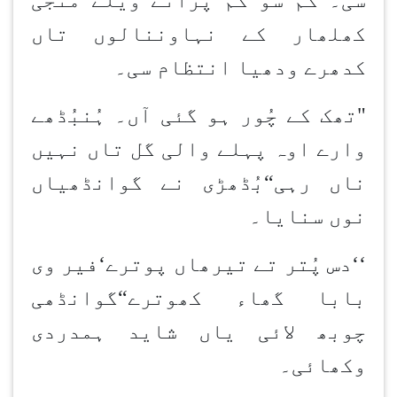
کھلھار کے نہاون
نالوں تاں
کدھرے ودھیا انتظام سی۔
"تھک کے چُور ہو گئی آں۔ ہُن
بُڈھے
وارے اوہ پہلے والی گل تاں نہیں
ناں رہی
“
بُڈھڑی نے گوانڈھیاں
نوں سنایا۔
‘‘دس پُتر تے تیرھاں پوترے
‘
فیر وی
بابا گھاء کھوترے
“
گوانڈھی
چوبھ لائی یاں شاید ہمدردی
وکھائی۔