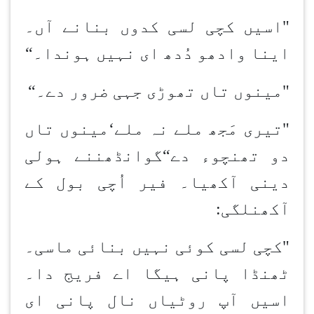
"اسیں کچی لسی کدوں بنانے آں۔
اینا وادھو دُدھ ای نہیں ہوندا۔
“
"مینوں تاں تھوڑی جہی ضرور دے۔
“
"تیری مَجھ ملے نہ ملے
‘
مینوں تاں
دو تھن
چوء دے
“
گوانڈھن
نے ہولی
دینی آکھیا۔ فیر اُچی بول کے
آکھن
لگی
:
"کچی لسی کوئی نہیں بنائی ماسی۔
ٹھنڈا پانی ہیگا اے فریج دا۔
اسیں آپ روٹیاں نال پانی ای