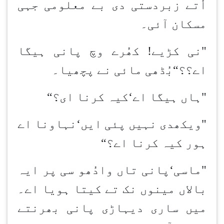
اُتے زبردستی دی بے معلومی جہی
مسکان آئی۔
"نی کڑیے! کھُرے وچ پانی ہیگا
اے؟؟
“
بُڈھی مائی نے پچھیا۔
"ہاں ہیگا اے
‘
کیہ کرنا ای؟
“
"ویکھدی نہیں پئی ایں
‘
نہاونا اے
ہور کیہ کرنا اے؟
“
"ماسی
‘
پانی تاں وادُھو سی پر ایہ
بالاں مینوں نک تے کیتا ہویا اے۔
میں ساری دیہاڑی پانی بھرن
تے