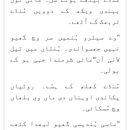
بہندی ویکھ کے دوویں مُنڈے
تربھک کے اُٹھے۔
"وے سیٹرو ہُن
میں سر وچ گھیو
نہیں جھسواندی۔ ہُن
تاں میں تیل
لانی آں
“
مائی شرمندا جہی ہو کے
بولی۔
مُنڈے کھلھ کے ہسّے۔ روٹیاں
پکاندی اوہناں دی ماں وی بلھاں
وچ مُسکائی۔
"ماسی ہُن
دیسی گھیو لبھدا کتھے