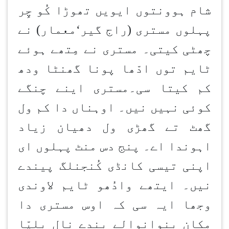
شام ہوون
توں ایویں تھوڑا کُو چِر
پہلوں مستری (راج گیر
‘
معمار) نے
چھٹی کیتی۔ مستری نے مِتھے ہوئے
ٹایم توں ادّھا پونا گھنٹا ودھ
کم کیتا سی۔مستری اینے چنگے
کوئی نہیں نیں۔ اوہناں دا کم ول
گھٹ تے گھڑی ول دھیان زیاد
اہوندا اے۔ پنج دس منٹ پہلوں ای
اپنی تیسی کانڈی کُنجن
لگ پیندے
نیں۔ ایتھے وادُھو ٹایم لاون
دی
وجھا ایہ سی کہ اوس مستری دا
مکان بنوان
والے بندے نال بلپّا