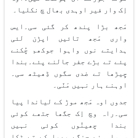
اِک وار فیر اوہدی بھال چ نکلیا۔
مَجھ بڑا پندھ کر گئی سی۔ایس
واری مَجھ تائیں اپڑن لئی
ہدایتے نوں واہوا جوکھم چُکنے
پئے تے بڑے جفر جالنے پئے۔بندا
چِیڑھا تے ضدی سگوں ڈِھیٹھ سی۔
اوہنے ہار نہیں مَنّی۔
جدوں اوہ مَجھ موڑ کے لیاندا پیا
سی۔راہ وچ اِک جگھا جتھے کوئی
بندا چھینُوں کوئی نہیں
سی،اوہنے چنگے پھبا کے تے ٹکا