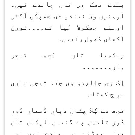
بندے تھک وی تاں جاندے نیں۔
اوہنوں وی نیندر دی جھپکی آگئی
اوہنے جھکولا لیا تے۔۔۔۔فورن
اَکھاں کھول دِتیاں۔
ویکھیا تاں مَجھ تیجی
وار۔۔۔۔۔۔۔
اِک وی جٹا،دو وی جٹا تیجی واری
سر چ گھٹا۔
مَجھ دے کِلا پٹان دیاں دُھماں دُور
دُور تائیں پے گئیاں۔لوکاں تاں
مونہ جوڑنے ای ہوندے نیں۔اوہ