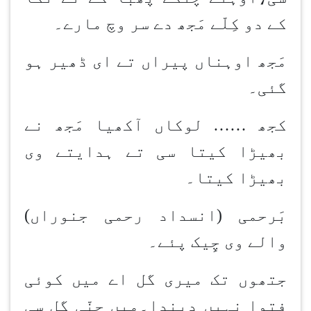
کے دو کِلّے مَجھ دے سر وچ مارے۔
مَجھ اوہناں پیراں تے ای ڈھیر ہو
گئی۔
کجھ …… لوکاں آکھیا مَجھ نے
بھیڑا کیتا سی تے ہدایتے وی
بھیڑا کیتا۔
بَرحمی (انسداد رحمی جنوراں)
والے وی چِیک پئے۔
جتھوں تک میری گل اے میں کوئی
فتوا نہیں دیندا۔میں جِنّی گل سی