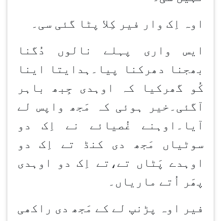
اوہ اِک وار فیر کِلا پٹا گئی سی۔
ایس واری پہلے نالوں دُگنا
بھجنا دھرکنا پیا۔ہدایتا اینا
کُو گھرکیا کہ اوہدی جِبھ باہر
آگئی۔خیر ہوئی کہ مَجھ واپس لے
آیا۔اوہنے غُصیائے نے اِک دو
سوٹیاں مَجھ دی کنڈ تے اِک دو
اوہدے پَٹاں تے،تے اِک دو اوہدی
پھَر اُتے ماریاں۔
فیر اوہ پڑنپ لے کے مَجھ دی راکھی