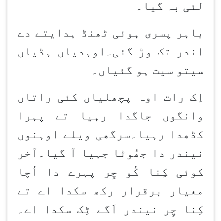
لئی بہ گیا۔
باہر پسری ہوئی ٹھنڈ ہدایتے دے
اندر تک وڑ گئی۔اوہدیاں ہڈیاں
سیتو سیت ہو گئیاں۔
اِک رات اوہ پچھلیاں کئی راتاں
وانگوں جاگدا رہیا تے پہرا
کڈھدا رہیا۔سرگھی ویلے اوہنوں
نیندر دا جھُوٹا جہیا آ گیا۔آخر
کوئی کِنا کُو چِر پہرے دا اُچا
معیار برقرار رکھ سکدا اے تے
کِنا چِر نیندر اَگے ٹِک سکدا اے۔