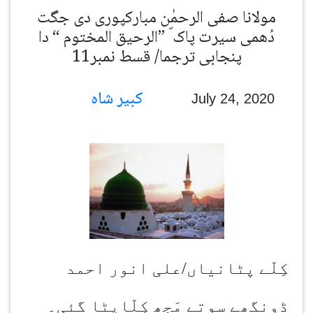
مولانا صفی الرحمٰن مبارکپوری دی جگت
دُھمی سیرت پاک ؐ ”الرحیق المختوم “ دا
پنجابی ترجما/ قسط نمبر11
کبیر شاہ
July 24, 2020
کِلّے پٹانیاں/علی انور احمد
ڈونگھے سوتے مَجھ کِلّاپٹا گئی۔