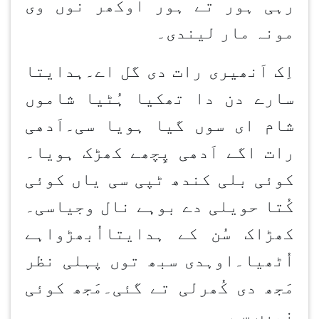
رہی ہور تے ہور اوکھر نوں وی
مونہ مار لیندی۔
اِک اَنھیری رات دی گل اے۔ہدایتا
سارے دن دا تھکیا ہُٹیا شاموں
شام ای سوں گیا ہویا سی۔اَدھی
رات اگے اَدھی پِچھے کھڑک ہویا۔
کوئی بلی کندھ ٹپی سی یاں کوئی
کُتا حویلی دے بوہے نال وجیاسی۔
کھڑاک سُن کے ہدایتااُبھڑواہے
اُٹھیا۔اوہدی سبھ توں پہلی نظر
مَجھ دی کُھرلی تے گئی۔مَجھ کوئی
نہیں سی۔