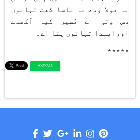
نہ تولا ودھ نہ ماسا گھٹ تہانوں
دَس دِتی اے تُسیں کیہ آکھدے
او،ایہدا تہانوں پتا اے۔
٭٭٭٭٭
SHARE