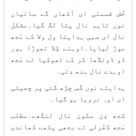
خُش قسمتی ای آکھاں گے سائیاں
نوں ٹایم نال پتا لگ گیا۔مشکل
نال ای سہی ہدایتا ول ولا کے مَجھ
موڑ لیایا۔اوہنے کِلا تھوڑا ہور
ڈو ڈونگھا کر کے ٹھوکیا تے مَجھ
اوہدے نال بنھ دِتی۔
ہدایتے نوں کَس چڑھ گئی پر چھیتی
ای اوہ نرویا ہو گیا۔
کجھ دِن سکون نال لنگھے۔مطلب
مَجھ کھُرلی تے بجھی پٹھے کھاندی