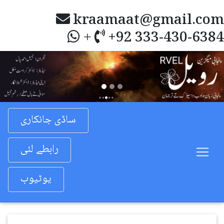
kraamaat@gmail.com
+92 333-430-6384
+
Previous
Nex
ساڈی جانکاری
رابطے لئی
یوٹیوب