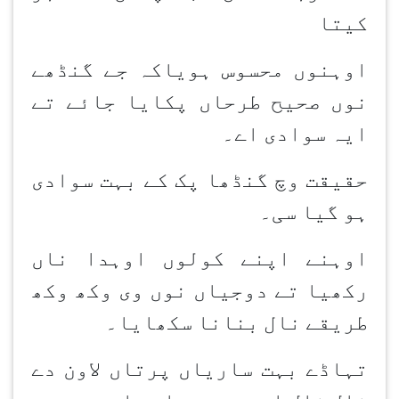
کیتا
اوہنوں محسوس ہویاکہ جے گنڈھے
نوں صحیح طرحاں پکایا جائے تے
ایہ سوادی اے۔
حقیقت وچ گنڈھا پک کے بہت سوادی
ہو گیا سی۔
اوہنے اپنے کولوں اوہدا ناں
رکھیا تے دوجیاں نوں وی وکھ وکھ
طریقے نال بنانا سکھایا۔
تہاڈے بہت ساریاں پرتاں لاون دے