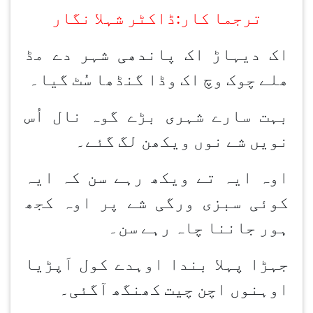
ترجما کار:ڈاکٹر شہلا نگار
اک دیہاڑ اک پاندھی شہر دے مڈ
ھلے چوک وچ اک وڈا گنڈھا سُٹ گیا۔
بہت سارے شہری بڑے گوہ نال اُس
نویں شے نوں ویکھن لگ گئے۔
اوہ ایہ تے ویکھ رہے سن کہ ایہ
کوئی سبزی ورگی شے پر اوہ کجھ
ہور جاننا چاہ رہے سن۔
جہڑا پہلا بندا اوہدے کول اَپڑیا
اوہنوں اچن چیت کھنگھ آگئی۔