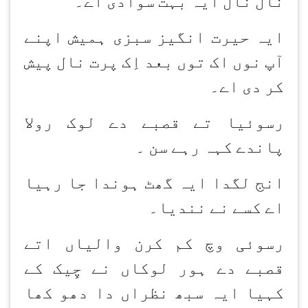
نال نال ایہ بہت سوادی اے۔
ایہ حیرت انگیز سبزی ہمیش اپنے
آپ نوں اک توں بعد اِک پرت نال پیش
کر دی اے۔
رسوئیا تے قصبے دے لوک رولا
پاندے کہہ رہے سن ۔
انج لگدا ایہ گھٹ ہوندا جا رہیا
اے کسے نے نندیا۔
رسوئی وچ کم کرن والیاں اتے
قصبے دے ہور لوکاں نے چِیک کے
کہیا ایہ سبھ نظراں دا دھو کھا