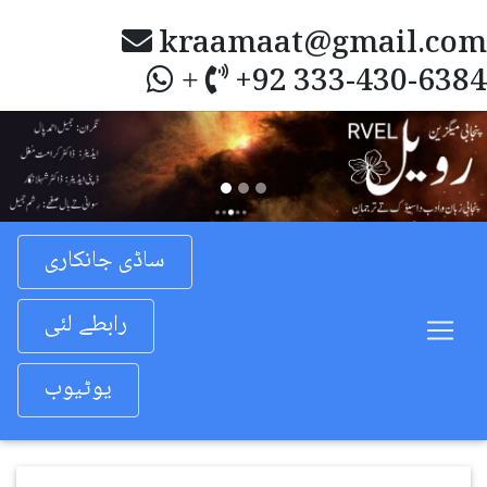
kraamaat@gmail.com
+92 333-430-6384
+
Previous
Nex
ساڈی جانکاری
رابطے لئی
یوٹیوب