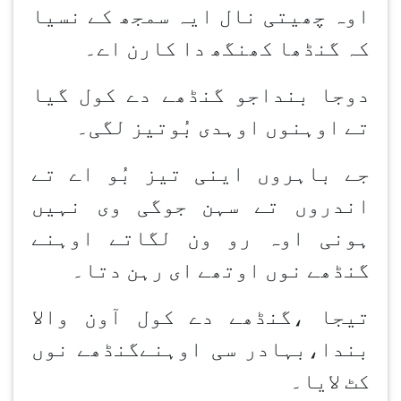
اوہ چھیتی نال ایہ سمجھ کے نسیا
کہ گنڈھا کھنگھ دا کارن اے۔
دوجا بنداجو گنڈھے دے کول گیا
تے اوہنوں اوہدی بُوتیز لگی۔
جے باہروں اینی تیز بُو اے تے
اندروں تے سہن جوگی وی نہیں
ہونی اوہ رو ون لگاتے اوہنے
گنڈھے نوں اوتھے ای رہن دتا۔
تیجا ،گنڈھے دے کول آون والا
بندا،بہادر سی اوہنےگنڈھے نوں
کٹ لایا۔