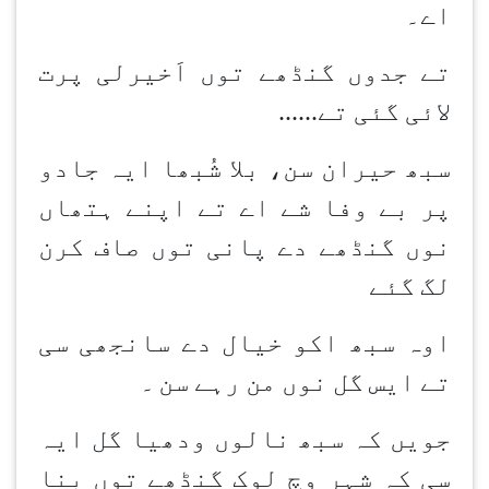
اے۔
تے جدوں گنڈھے توں اَخیرلی پرت
لائی گئی تے
......
سبھ حیران سن، بلا شُبھا ایہ جادو
پر بے وفا شے اے تے اپنے ہتھاں
نوں گنڈھے دے پانی توں صاف کرن
لگ گئے
اوہ سبھ اکو خیال دے سانجھی سی
تے ایس گل نوں من رہے سن
۔
جویں کہ سبھ نالوں ودھیا گل ایہ
سی کہ شہر وچ لوک گنڈھے توں بِنا