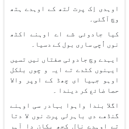
اوہدی اِک پرت لتھ کے اوہدے ہتھ
وچ آگئی۔
کیا جادوئی شے اے اوہنے اکٹھ
نوں اُچی ساری بول کے دسیا۔
ایہدے وچ جادوئی صفتاں نیں تسیں
ایہنوں کٹدے تے ایہ و چوں بلکل
اوہو جہیا ای چھڈ کے اوپر والا
حصا ضائع کر دیندا ۔
اگلا بندا واہوا بہادر سی اوہنے
گنڈھے دی باہرلی پرت نوں لا دتا
تے اوہدے نال کجھ پکان دا آہر