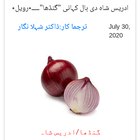
ادریس شاہ دی بال کہانی "گنڈھا"ـــــ٭رویل٭
ترجما کار:ڈاکٹر شہلا نگار
July 30,
2020
گنڈھا/ادریس شاہ