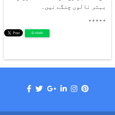
بہتر نالوں چنگے نیں۔
٭٭٭٭٭
SHARE