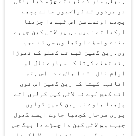
ہمبلی مار کے ٹبے تے چڑھ گیا باقی
دو مزدور تے ڈراٸیور حالے پچھے
پچھے اوندے سن اس ٹبے دا چڑھنا
اوکھا تے نہیں سی پر لاٹی کین جیہے
بندے واسطے اوکھا وی سی تے عجب
وی۔رین گھین ٹبے تے کھلو کے تھوڑا
ہتھ تھلے کیتا کہ سہارے نال اوہ
آرام نال اتے آ جاٸے دا اس ہتھ
اتانہہ کیتا کہ رین گھین اس نوں
اتے کھچ لوے نہ لاٹی کین کولوں اتے
چڑھیا جاوے نہ رین گھین کولوں
پوری طرحاں کچھیا جاوے ایسے گھول
جیہے وچ لاٹی کین دا چمڑے دا بیگ جس
نوں رین گھین چمڑے دا جھولا آکھدا