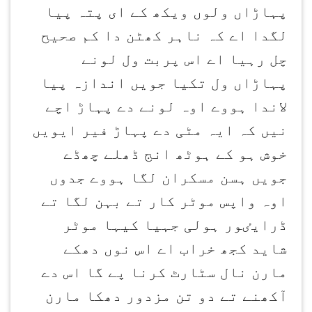
پہاڑاں ولوں ویکھ کے ای پتہ پیا
لگدا اے کہ ناہر کھٹن دا کم صحیح
چل رہیا اے اس پربت ول لونے
پہاڑاں ول تکیا جویں اندازہ پیا
لاندا ہووے اوہ لونے دے پہاڑ اچے
نیں کہ ایہ مٹی دے پہاڑ فیر ایویں
خوش ہو کے ہوٹھ انج ڈھلے چھڈے
جویں ہسن مسکران لگا ہووے جدوں
اوہ واپس موٹر کار تے بہن لگا تے
ڈرایٸور ہولی جہیا کیہا موٹر
شاید کجھ خراب اے اس نوں دھکے
مارن نال سٹارٹ کرنا پے گا اس دے
آکھنے تے دو تن مزدور دھکا مارن