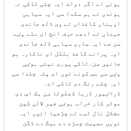
ہونی اے اگر دوات ایہ چٹی ٹاکی نہ
ہوندی تے ہو سکدا سی ایہ سیاہی
اوہناں کاغذاں تے وی ڈلھ جاندی
جہناں تے ادھے حرف انج ای مٹے پٸے
سن جے ایہ ساری سیاہی ڈلھ جاندی
اوہ پرانے کاغذ بلکل ای ناکارہ ہو
جانیں سن۔ٹاکی پوری نیلی ہوٸی
پٸی سی بس کونے توں ای پتہ چلدا سی
ایہ چٹے رنگ دی ٹاکی اے۔
ڈراٸیور ڈریا کھلوتا سی ہک اس دی
موٹر کار خراب ہوٸی فیر لاٹی کین
مشکل نال ٹبے تے چڑھیا اتوں ایہ
نویں مصیبت چمڑے دے بیگ دے ڈگن