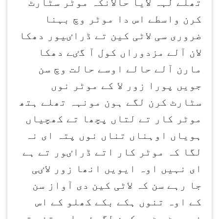
تھلے لہہ لایا حالانکہ موٹر سٹارٹ
کرن واسطے اس دا موٹر وچ بہنا
ضروری سی لاٹی کین تے ڈراٸیور دھکا
لان آلے مزدوراں کول آ گٸے دھکا
مارن آلے حالے اوسے حالت وچ سن
جویں پورا زور لا کے موٹر نوں
سٹارٹ کرن لگے ہون مونہہ تھلے ہتھ
موٹر کار تے لتاں پچھا تے کھچیاں
ہویاں اوہناں تناں نوں پتہ ای نہ
لگا کہ موٹر کار اتے ڈراٸور تے ہے
ای نہیں اوہ ایویں انھا زور لاٸی
جا رہے سن کہ لاٹی کین دی آواز سن
کے اوہ تنوں ہکے بکے کھلو کے اس
نوں بِٹ بِٹ ویکھن لگ پٸے اوہ تنے تے