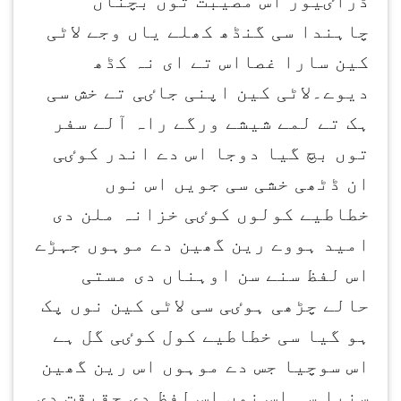
ڈراٸیور اس مصیبت توں بچناں
چاہندا سی گنڈھ کھلے یاں وجے لاٹی
کین سارا غصااس تے ای نہ کڈھ
دیوے۔لاٹی کین اپنی جاٸی تے خش سی
ہک تے لمے شیشے ورگے راہ آلے سفر
توں بچ گیا دوجا اس دے اندر کوٸی
ان ڈٹھی خشی سی جویں اس نوں
خطاطیے کولوں کوٸی خزانہ ملن دی
امید ہووے رین گھین دے موہوں جہڑے
اس لفظ سنے سن اوہناں دی مستی
حالے چڑھی ہوٸی سی لاٹی کین نوں پک
ہو گیا سی خطاطیے کول کوٸی گل ہے
اس سوچیا جس دے موہوں اس رین گھین
سنیا سی اس نوں اس لفظ دی حقیقت دی