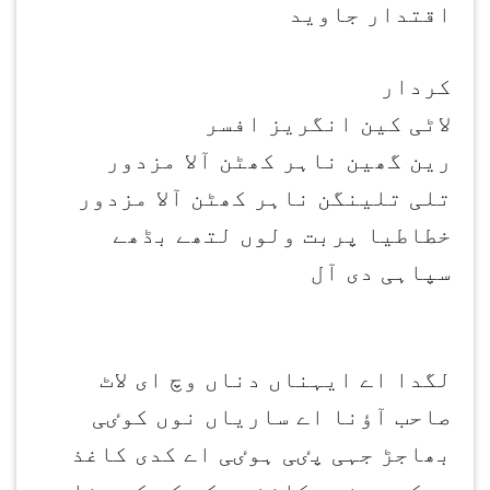
اقتدار جاوید
کردار
لاٹی کین انگریز افسر
رین گھین ناہر کھٹن آلا مزدور
تلی تلینگن ناہر کھٹن آلا مزدور
خطاطیا پربت ولوں لتھے بڈھے
سپاہی دی آل
لگدا اے ایہناں دناں وچ ای لاٹ
صاحب آؤنا اے ساریاں نوں کوٸی
بھاجڑ جہی پٸی ہوٸی اے کدی کاغذ