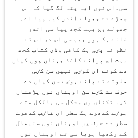
سی۔اس نوں ایہ پتہ لگ گیا کہ اس
چمڑے دے جھولے اندر کیہ پیا اے۔
جھولے وچ بہت کجھ پیا سی اندر
خانے ہک ہور جیب سی اس دی اس تے
نظر نہ پٸی ہک کافی وڈی کتاب کجھ
بہت ای پرانے کاغذ جہناں چوں کیاں
دے کونے ای کوٸی نہیں سن کٸی
ملوٹے تے پاٹے ہوٸے سن کیاں دے
حرف مٹ گٸے سن اوہناں نوں پڑھناں
کیہ تکناں وی مشکل سی بالکل مٹے
ہوٸے کدھرے ہک سطر ای غاٸب کدھرے
سطر دے حرف پر اوہناں نوں سنبھال
کے رکھیا ہویا سی تے اوہناں نوں