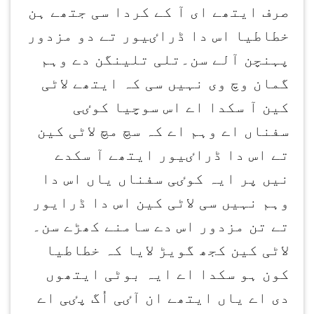
صرف ایتھے ای آ کے کردا سی جتھے ہن
خطاطیا اس دا ڈراٸیور تے دو مزدور
پہنچن آلے سن۔تلی تلینگن دے وہم
گمان وچ وی نہیں سی کہ ایتھے لاٹی
کین آ سکدا اے اس سوچیا کوٸی
سفناں اے وہم اے کہ سچ مچ لاٹی کین
تے اس دا ڈراٸیور ایتھے آ سکدے
نیں پر ایہ کوٸی سفناں یاں اس دا
وہم نہیں سی لاٹی کین اس دا ڈرایور
تے تن مزدور اس دے سامنے کھڑے سن۔
لاٹی کین کجھ گویڑ لایا کہ خطاطیا
کون ہو سکدا اے ایہ بوٹی ایتھوں
دی اے یاں ایتھے ان آٸی اُگ پٸی اے