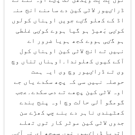
ڈراٸیور لاٹی کین دے سامنے انج منہ
اڈ کے کھلو گٸے جویں اوہناں کولوں
کوٸی بَھیڑ ہو گیا ہووے کوٸی غلطی
ہو گٸی ہووے کجھ ہویا ضرور اے
نہیں تے انج لاٹی کین اوہناں کول
آکے کیوں کھلوندا۔اوہناں تناں وچ
وی تے ڈراٸیور وچ وی ایہ ہمت
حوصلہ نہیں سی کہ پچھ سکدے یاں جے
اوہ لاٹی کین پچھے تے دس سکدے۔عجب
گومگو آلی حالت وچ اوہ پنج بندے
کھٹیندی ناہر دے بنے چپ کھڑے سن
جدوں لاٹی کین موٹر کار توں تھلے
اتریا ڈراٸیور نوں سمجھ ای نہ آٸی