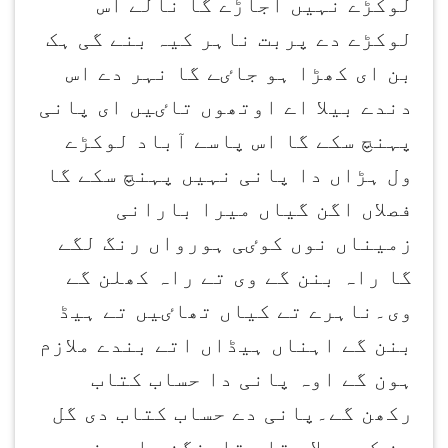
لوکڑے نہیں اجاڑے گا نالے اس
لوکڑے دے پربت ناہر کیہ بنے گی ہک
بن ای کھڑا ہو جاٸے گا نہر دے اس
دندے بیلا اے اوتھوں تاٸیں ای پانی
پہنچ سکے گا اس پاسے آباد لوکڑے
ول ہڑاں دا پانی نہیں پہنچ سکے گا
فصلاں اگن گیاں میرا بارانی
زمیناں نوں کوٸی ہورواں رنگ لگے
گا راہ بنن گے وی تے راہ کھلن گے
وی۔ناہرے تے کیاں تھاٸیں تے ہیڈ
بنن گے اہناں ہیڈاں اتے بندے ملازم
ہون گے اوہ پانی دا حساب کتاب
رکھن گے۔پانی دے حساب کتاب دی گل
سن کے پہلاں تلی تلینگن دا مونہہ