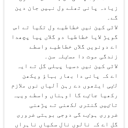
زیادہ پانی تھلے ول نہیں جان دین
گے۔
لاٹی کین نیں خطاطیے ول تکیا تے اس
گویڑ لایا خطاطیا دو گلاں پیا پچھدا
اے دونویں گلاں خطاطیے واسطے
زندگی موت دا مسٸلہ سن۔
لاٹی کین نیں دسیا پہلی گل تے ایہ
اے کہ پانی دا بھار بہاٶ ویکھن
لٸی ایتھوں دے رہن آلیاں نوں ملازم
رکھیا جاٸے گا اوہناں واسطے ویہہ
تاٸیں گنتری لکھنی تے پڑھنی
ضروری ہوٸے گی دوجی بوہتی ضروری
گل اے کہ نالوں نال سکیاں ناہراں