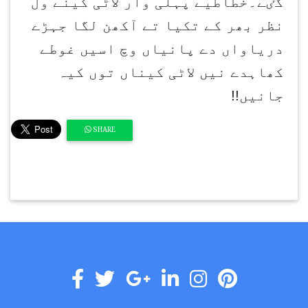
گٸے۔خطاطیے پہلی وار لاٹی کینے ول
نظر بھر کے تکیا تے آکھن لگا جہڑے
دریاواں دے پانیاں وچ اسیں غوطے
کھاہدے نیں لاٹی کیناں توں کیہ
جانیں
!!
SHARE