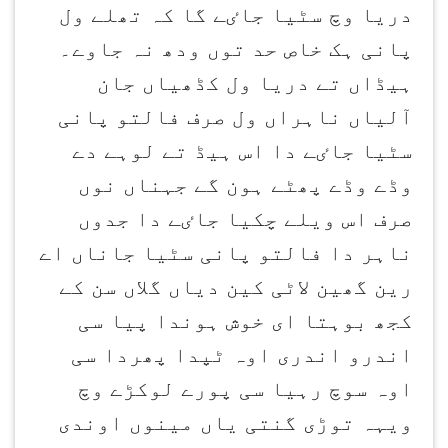
دریا وچ سٹیا جاٸے گا کہ تھلے ول
پانی ہک خاص حد توں ودھ نہ جاوے۔
ہیڈاں تے دریا ول کڈھیاں جان
آلیاں ناہراں ول صرف فالتو پانی
سٹیا جاٸے دا اس ہیڈ تے لوہے دے
وڈے وڈے پھٹے ہون گے جہناں نوں
صرف اس ویلے چکیا جاٸے دا جدوں
ناہر دا فالتو پانی سٹیا جاناں اے
رین گھین لاٹی کین دیاں گلاں سن کے
کجھ بوہتا ای خوش ہوندا پیا سی
اندرو اندری اوہ ٹپدا پھردا سی
اوہ سوچ رہیا سی پورے لوکڑے وچ
ویہہ توڑی گنتی یاں مینوں اوندی