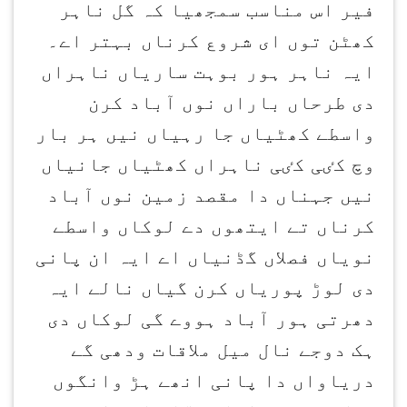
فیر اس مناسب سمجھیا کہ گل ناہر
کھٹن توں ای شروع کرناں بہتر اے۔
ایہ ناہر ہور بوہت ساریاں ناہراں
دی طرحاں باراں نوں آباد کرن
واسطے کھٹیاں جا رہیاں نیں ہر بار
وچ کٸی کٸی ناہراں کھٹیاں جانیاں
نیں جہناں دا مقصد زمین نوں آباد
کرناں تے ایتھوں دے لوکاں واسطے
نویاں فصلاں گڈنیاں اے ایہ ان پانی
دی لوڑ پوریاں کرن گیاں نالے ایہ
دھرتی ہور آباد ہووے گی لوکاں دی
ہک دوجے نال میل ملاقات ودھی گے
دریاواں دا پانی انھے ہڑ وانگوں