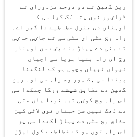
رین گھین تے دو دوجے مزدوراں تے
ڈراٸور نوں پتہ لگ گیا سی کہ
اوہناں دی منزل خطاطیے دا گھر اے۔
راہ وچ مٹی ای مٹی سی تے جاٸی جاٸی
تے مٹی دے پہاڑ بنے پٸے سن اوہناں
وچ ای راہ بنیا ہویا سی اچیاں
نیواں ٹبیاں وچوں ہو کے لنگھنا
پیندا سی ہک ہور وی راہ سی اوہ رین
گھین دے مطابق شیشے ورگا چمکدا سی
اس راہ وچ کوٸی ٹبہ ٹویا یاں مٹی
دے ڈھگ نہیں سن جہناں نوں لاٹی کین
مذاق وچ مٹی دے پہاڑ آکھدا سی پر
اس راہ توں ہو کے خطاطیے کول اپڑن