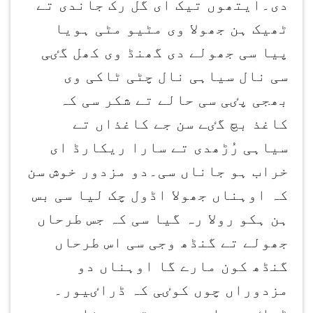
دی۔ایتھوں تیک ای گل رک جاندی تے
ٹھیک ہن جھولا وی مٹیو مٹی ہویا
پیا سی جھولے دی گھنڈ وی کھل گٸی
سی نال سیاہی نال چٹی ٹاکی وی
بھجی پٸی سی حالے تے شکر سی کہ
کاغذ بچ گٸے سن جے کاغذاں تے
سیاہی رُڑھدی تے سارا ریکارڈ ای
خراب ہو جاناں سی۔دو مزدور خوش سن
کہ اوہناں جھولا اڈول چک لیا سی بس
ہن ہکو رولا رہ گیا سی کہ جس طرحاں
جھولے تے گنڈھ وجی سی اس طرحاں
گنڈھ کون مارے گا اوہناں دو
مزدوراں چوں کوٸی کہ ڈراٸیور۔