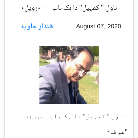
ناول " کمہیل" دا ہک باب ----٭رویل٭
اقتدار جاوید
August 07, 2020
ناول " کمہیل" دا ہک باب
----٭رویل٭
"غوطہ
"