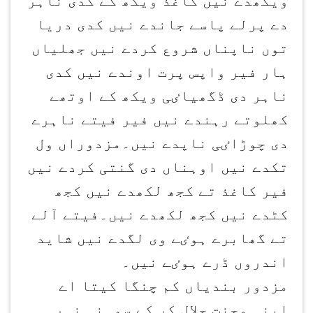
ویکھدے نیں کاغذ ویکھ کے کدی ناہر
دے پرلے پاسے جاندے نیں کدی دریا
توں ناپناں شروع کردے نیں جھلیاں
ہار فیر واپس پرت اوندے نیں کدی
ناہر دی ڈگھیاٸی ویکھ کے اوتھے
کھلوتے رہندے نیں فیر فیتے ناہرے
دی چوڑاٸی ناپدے نیں۔مزدوراں ول
تکدے نیں اوہناں دی گنتی کردے نیں
فیر کاغذ تے کجھ لکھدے نیں کجھ
کٹدے نیں کجھ لکھدے نیں۔فیتے آلے
تے گھابرے ہوٸے وی لگدے نیں شاید
اندروں ڈرے ہوٸے نیں۔
مزدور بندیاں کم چنگا کیتا اے
اپنی محنت حلال کر کے سوہنی نہر