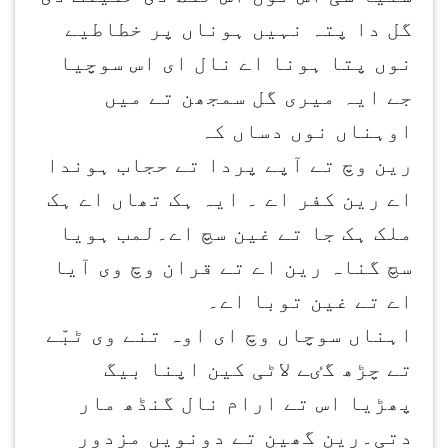
گل دا پتہ نہیں ہوناں پر خطاطیے
نوں پتا ہونا اے نال ای اس سوچیا
جے ایہ میری گل سمجھن تے میں
اوہناں نوں دساں کہ
رین وچ تے آپے پردا تے حجاب ہوندا
اے رین کفر اے ۔ ایہ ہک تھاں اے ہک
ملک ہک جا تے غین سچ اے۔لمب ہویا
سچ گناہ رین اے تے قران وچ وی آیا
اے تے غین توبا اے۔
اہناں سوچاں وچ ای اوہ تنے وی ٹبّے
تے چڑھ گٸے لاٹی کین اپنا بیگ
پھڑیا اس تے ارام نال گنڈھ مار
دتی۔رین گھین تے دونویں مزدور