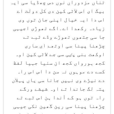
تناں مزدوراں نوں دس چھڈیا سی ایہ
بیگ ای اس لاٹی کین دی کل دولت اے
اس دا ایہ خیال اپنی جان توں وی
زیادہ رکھدا اے۔اگے تھوڑی اجیہی
جا سی جتھوں تھوڑے وڈے ٹبے تے
چڑھنا پینا سی اوتھے ای ساری
اوکھت بنی پٸی سی جے لاٹی کین اوہ
کجھ ہورواں کجھ ان سنیا جہیا لفظ
کسے دے موہوں نہ سن دا اس اس راہ
دے نیڑے وی نہیں جانا سی یاں پہلاں
پتہ لگ جاندا تے اوہ شیشے ورگے
راہ توں ہو کے آندا ہن اس ٹبے تے
چڑھنا پینا سی رین گھین نکی جیہی