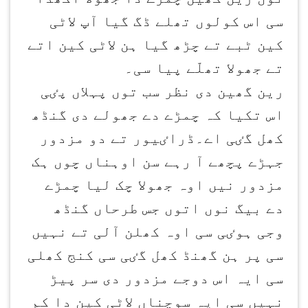
سی اس کولوں تھلے ڈگ گیا آپ لاٹی
کین ٹبے تے چڑھ گیا ہن لاٹی کین اتے
تے جھولا تھلّے پیا سی۔
رین گھین دی نظر سب توں پہلاں پٸی
اس تکیا کہ چمڑے دے جھولے دی گنڈھ
کھل گٸی اے۔ڈراٸیور تے دو مزدور
جہڑے پچھے آ رہے سن اوہناں چوں ہک
مزدور نیں اوہ جھولا چک لیا چمڑے
دے بیگ نوں اتوں جس طرحاں گنڈھ
وجی ہوٸی سی اوہ کھلن آلی تے نہیں
سی پر ہن گھنڈ کھل گٸی سی کنج کھلی
سی ایہ اس دوجے مزدور دی سر پیڑ
نہیں سی ایہ سوچناں لاٹی کین دا کم