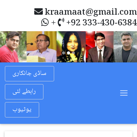
kraamaat@gmail.com
+92 333-430-6384
+
Previous
Nex
ساڈی جانکاری
رابطے لئی
یوٹیوب