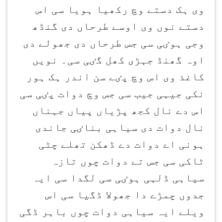
وی ہک دستے وچ رکھیا ہویا سی اس
دستے نوں وی اوسے طرحاں دی گنڈھ
وجی ہوٸی سی جس طرحاں دی جھولے دی
اوہ گھنڈ جہڑی کھل گٸی سی۔ نویں
کاغذ وی اس وچ پٸے سن اندر ہک ہور
نکی جیہی جیب سی جس وچ دوات پٸی سی
اس دے نال کجھ پڑیاں پیاں جہناں
نال دوات دی سیاہی بناٸی جاندی
ہونی اے دوات دے ڈھکن تھلے چٹی
ٹاکی سی جس تے دوات چوں تازہ
سیاہی ڈلہی ہوٸی سی لگدا سی ایہ
جدوں چمڑے دا جھولا ڈگیا سی اس
ویلے ایہ سیاہی دوات چوں باہر ڈگی