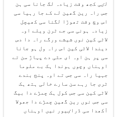
لٸی کجھ وقت زیادہ لگ جانا سی ہن
جس راہ رین گھین لے کے جا رہیا سی
اس وچ وقت تھوڑا لگنا سی کھیچل
زیادہ ہونی سی جے ٹرن ویلے اوہ
لاٹی کین نوں شیشے ورگے راہ دا دس
دیندا لاٹی کین اس راہ ول ہو جانا
سی پر ہن اوہ ای مٹی دے پہاڑ سن تے
اوہناں وچوں ہوندا ہک بے ملوما
جہیا راہ سی جس تے اوہ پنج بندے
ٹری جا رہے سن سارے خالی ہتھ ہک
لاٹی کین سی جس کول ہک چمڑے دا بیگ
سی جس نوں رین گھین چمڑے دا جھولا
آکھدا سی ڈراٸیور نیں اوہناں