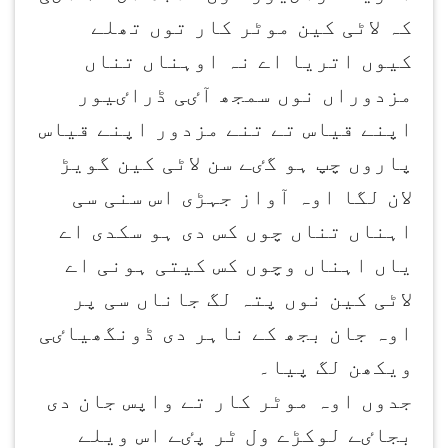
کہ لاٹی کین موٹر کار توں تھلے
کیوں اتریا اے نہ اوہناں تناں
مزدوراں نوں سمجھ آٸی ڈراٸیور
اپنے قیاس تے تنے مزدور اپنے قیاس
پاروں چپ ہو گٸے سن لاٹی کین گویڑ
لان لگا اوہ آواز جہڑی اس سنی سی
اہناں تناں چوں کس دی ہو سکدی اے
یاں اہناں وچوں کس کیتی ہونی اے
لاٹی کین نوں پتہ لگ جاناں سی پر
اوہ جان بجھ کے ناہر دی ڈونگھیاٸی
ویکھن لگ پیا۔
جدوں اوہ موٹر کار تے واپس جان دی
بجاٸے لوکڑے ول ٹر پٸے اس ویلے