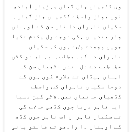
وی کڈھیاں جان گیاں جہڑیاں آبادی
نوں بچان واسطے کڈھیاں جان گیاں۔
سکیاں ناہراں دا ناں سن کے اوہناں
چار بندیاں ہکی دوجے ول یکدم تکیا
جویں پچھدے پٸے ہون کہ سکیاں
ناہراں دا کیہ مطلب۔ایہ ای دو گلاں
خطاطیے دے دل اندر اٹھیاں سن کہ
اہناں ہیڈاں تے ملازم کون ہون گے
دوجا سکیاں ناہراں کس واسطے
کڈھیاں جانیاں نیں۔لاٹی کین دسیا
ایہ ناہر دریا چوں کڈھی جاٸے گی
تے سکیاں ناہراں اس ناہر چوں کڈھ
کے اوہناں دا وادھو تے فالتو پانی