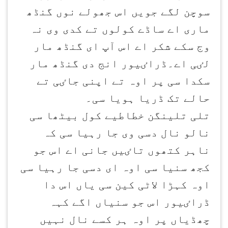
سوچن لگے جویں اس جھولے نوں گنڈھ
ماری اے ساڈے کولوں تے کدی وی نہ
وج سکے شکر اے اس آپ ای گنڈھ مار
لٸی اے۔ڈراٸیور انج دی گنڈھ مار
سکدا سی پر اوہ تے اپنی جاٸی تے
حالے تک ڈریا ہویا سی۔
تلی تلینگن خطاطیے کول بیٹھا سی
نالو نال دسی وی جا رہیا سی کہ
ناہر کتھوں تاٸیں جانی اے اس جو
کجھ سنیا سی اوہ ای دسی جا رہیا سی
اوہ کہڑا لاٹی کین سی یاں اس دا
ڈراٸیور اس جو سنیاں اگے کہہ
چھڈیاں پر اوہ ہر کسے نال نہیں