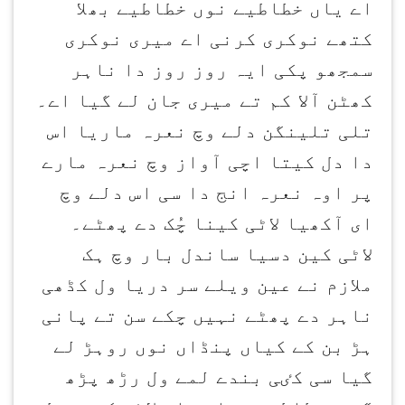
اے یاں خطاطیے نوں خطاطیے بھلا
کتھے نوکری کرنی اے میری نوکری
سمجھو پکی ایہ روز روز دا ناہر
کھٹن آلا کم تے میری جان لے گیا اے۔
تلی تلینگن دلے وچ نعرہ ماریا اس
دا دل کیتا اچی آواز وچ نعرہ مارے
پر اوہ نعرہ انج دا سی اس دلے وچ
ای آکھیا لاٹی کینا چُک دے پھٹے۔
لاٹی کین دسیا ساندل بار وچ ہک
ملازم نے عین ویلے سر دریا ول کڈھی
ناہر دے پھٹے نہیں چکے سن تے پانی
ہڑ بن کے کیاں پنڈاں نوں روہڑ لے
گیا سی کٸی بندے لمے ول رڑھ پڑھ