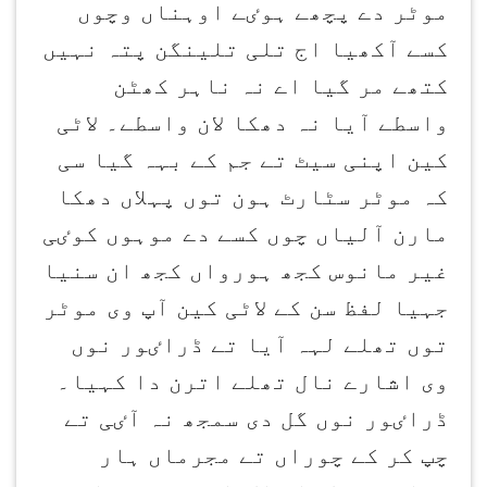
موٹر دے پچھے ہوٸے اوہناں وچوں
کسے آکھیا اج تلی تلینگن پتہ نہیں
کتھے مر گیا اے نہ ناہر کھٹن
واسطے آیا نہ دھکا لان واسطے۔ لاٹی
کین اپنی سیٹ تے جم کے بہہ گیا سی
کہ موٹر سٹارٹ ہون توں پہلاں دھکا
مارن آلیاں چوں کسے دے موہوں کوٸی
غیر مانوس کجھ ہورواں کجھ ان سنیا
جہیا لفظ سن کے لاٹی کین آپ وی موٹر
توں تھلے لہہ آیا تے ڈراٸور نوں
وی اشارے نال تھلے اترن دا کہیا۔
ڈراٸور نوں گل دی سمجھ نہ آٸی تے
چپ کر کے چوراں تے مجرماں ہار