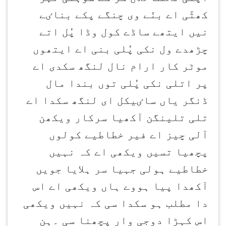
کھٹّی اے بنّے وی چنگے پکے بناٸے
نیں ایتھے ساڈے کول وڈا پُل اتے
چڑھدے ول نکی پُلی بنی اے ایتھوں
موٹر کار ارام نال لنگھ سکدی اے
پر اتلی نکی پُلی توں بندا مال
ڈنگر یاں ساٸیکل ای لنگھ سکدا اے
تلی تلینگن آکھیا سرکار ویکھن
آلی چیز اے فیر خطاطیے کولوں
پچھیا تسیں ویکھی اے کہ نہیں
خطاطیے ہولی جہیا سر ہلایا جویں
آکھدا پیا ہووے ہاں ویکھی اے اس
دا مطلب ہو سکدا سی کہ نہیں ویکھی
اس کہڑا دوجی وار پچھنا سی ۔ہن