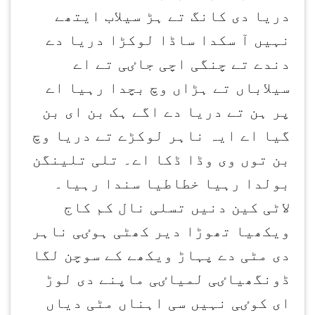
دریا دی کانگ تے ہڑ سیلاب ایتھے
نہیں آ سکدا ساڈا لوکڑا دریا دے
دندے تے چنگی اچی جاٸی تے اے
سیلاباں تے ہڑاں وچ بچدا رہیا اے
پر ہن تے دریا دے اگے ہک بن ای بن
گیا اے ایہ ناہر لوکڑے تے دریا وچ
بن توں وی وڈا ڈکا اے۔ تلی تلینگن
بولدا رہیا خطاطیا سندا رہیا۔
لاٹی کین دنیں تسلی نال کم کاج
ویکھیا تھوڑا دیر کھٹی ہوٸی ناہر
دی مٹی دے پہاڑ ویکھے کے سوچن لگا
ڈونگھیاٸی لمیاٸی ماپنے دی لوڑ
ای کوٸی نہیں سی اہناں مٹی دیاں