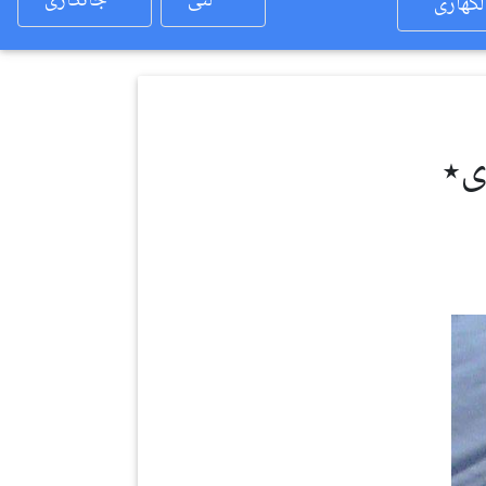
لئی
جانکاری
لکھاری