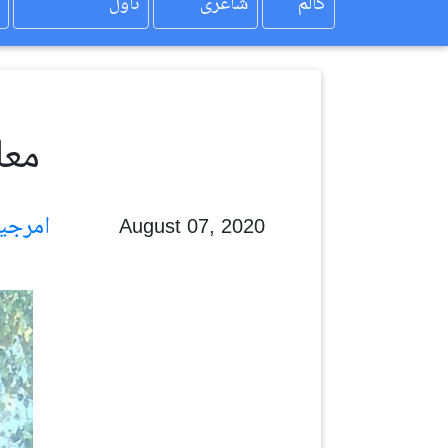
کالم
شاعری
ناول
معافی نام
امرجیت سنگھ امنیت
August 07, 2020