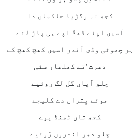
کجھ نہ وگڑیا حاکماں دا
اَسیں اپنے ڈھڈّ آپے ہی پاڑ لئے
ہر چھوٹی وڈی آندر اسیں کھچ کھچ کے
دھرت 'تے کھلھار سٹی
چلو آپاں گل لگ روئیے
موئے پِتراں دے کلیجے
کجھ تاں ٹھنڈ پوے
چلو دھر اندروں رَوئیے