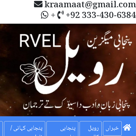
kraamaat@gmail.com
+92 333-430-6384
+
Next
خبراں
رویل
پنجابی
پنجابی کہانی /