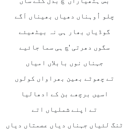
بس ہتھیاراں 'چ بدل گئے ساں
چلو اُوہناں دھیاں بھیناں اَگے
گوڈیاں بھار ہی نہ بیٹھیئے
سگوں دھرتی 'چ ہی سما جائیے
جہناں نوں بابلاں امیاں
تے چھوٹے بھین بھراواں کولوں
اسیں برچھے بن کے ادھالیا
تے اپنے شملیاں اتے
ٹنگ لئیاں جہناں دیاں عصمتاں دیاں