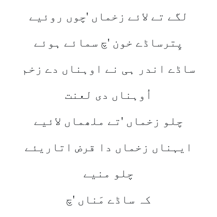
لگے تے لائے زخماں 'چوں روئیے
پِترساڈے خون 'چ سمائے ہوئے
ساڈے اندر ہی نے اوہناں دے زخم
اُوہناں دی لعنت
چلو زخماں 'تے ملھماں لائیے
ایہناں زخماں دا قرض اتاریئے
چلو منیے
کہ ساڈے مَناں 'چ