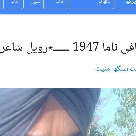
پرکھ
لکھائی
ادب
سون
ادب
ا 1947 ــــــ٭رویل شاعری٭