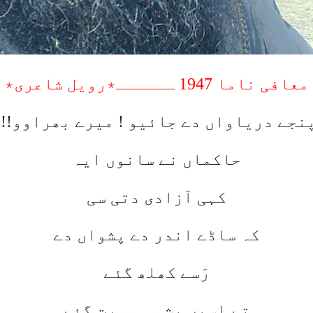
معافی ناما 1947
ــــــ٭رویل شاعری٭
نجے دریاواں دے جائیو ! میرے بھراوو
!!
حاکماں نے سانوں ایہ
کہی اَزادی دتی سی
کہ ساڈے اندر دے پشواں دے
رَسے کھلھ گئے
تے اسیں پشو ہو ورت گئے