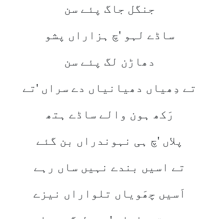
جنگل جاگ پئے سن
ساڈے لہو 'چ ہزاراں پشو
دھاڑن لگ پئے سن
تے دِھیاں دھیانیاں دے سراں 'تے
رَکھ ہون والے ساڈے ہتھ
پلاں 'چ ہی نہوندراں بن گئے
تے اسیں بندے نہیں ساں رہے
اَسیں چھَویاں تلواراں نیزے