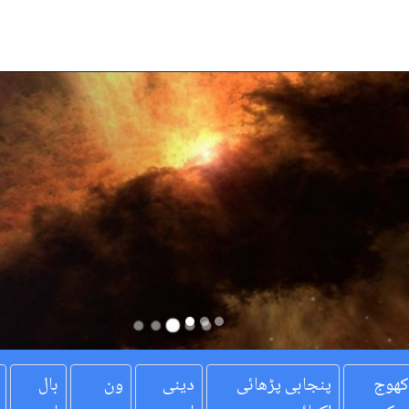
کھوج
پنجابی پڑھائی
دینی
ون
بال