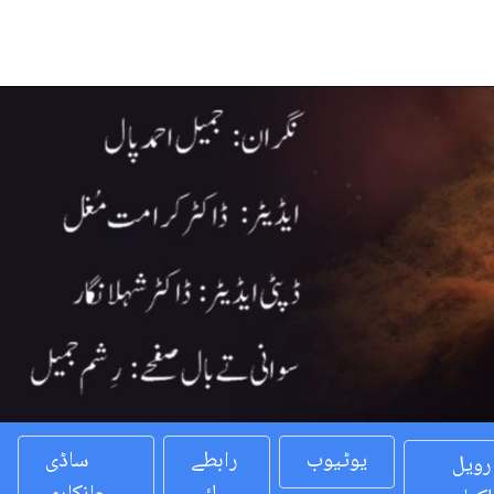
Previous
یوٹیوب
رابطے
ساڈی
رویل