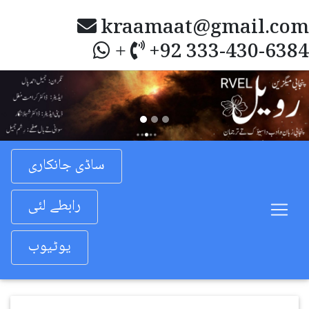
kraamaat@gmail.com
+92 333-430-6384
+
Previous
Nex
ساڈی جانکاری
رابطے لئی
یوٹیوب