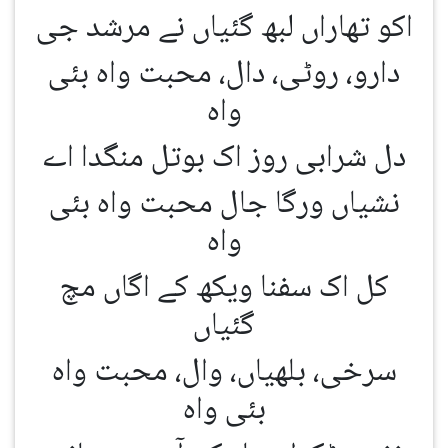
اکو تھاراں لبھ گئیاں نے مرشد جی
دارو، روٹی، دال، محبت واہ بئی
واہ
دل شرابی روز اک بوتل منگدا اے
نشیاں ورگا جال محبت واہ بئی
واہ
کل اک سفنا ویکھ کے اگاں مچ
گئیاں
سرخی، بلھیاں، وال، محبت واہ
بئی واہ