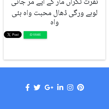
نفرت ٹکراں مار کے آپے مر جانی
لوہے ورگی ڈھال محبت واہ بئی
واہ
SHARE