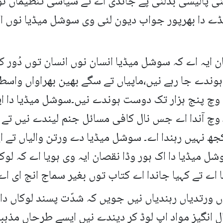
پنی پالیسی بدلنی پے جاندی اے تے سیاسی تنظیماں نو
نڈے دا بھرپور جواب دیون لئی وی سوشل میڈیا نوں اک
 ایہ اے کہ سوشل میڈیا انسان نوں انسان توں دُور 
ہوندے جا رہے نیں،ماپیاں تے سگے بھین بھراواں واسط
 وچ پنج ہزار تک دوست ہوندے نیں۔سوشل میڈیا دا ای
وچ آندا اے جس نال کافی مسائل جنم لیندے نیں تے ک
 نہیں رہندا اے۔ سوشل میڈیا دے ورتن والیاں تے ایہ
 میڈیا دا اک ہور وڈا نقصان ایہ وی ہویا اے کہ لوک 
ے تے کہیا جاندا اے کتاب توں بغیر سماج انج ای اے 
ورتدیاں رہندیاں نیں جویں کہ شدّت پسند لوکاں دا 
 انگیز مواد اپ لوڈ کر دیندے نیں ایسے طرحاں مذہبی