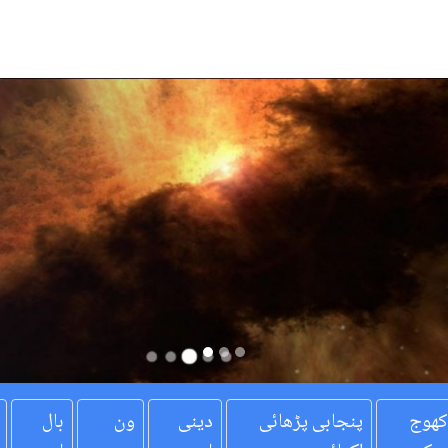
کھوج
پنجابی پڑھائی
دینی
ون
بال