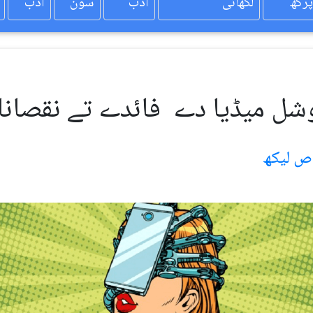
پرکھ
لکھائی
ادب
سون
ادب
ل میڈیا دے فائدے تے نقصان