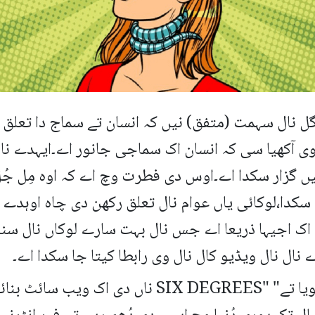
نال سہمت (متفق) نیں کہ انسان تے سماج دا تعلق 
ی آکھیا سی کہ انسان اک سماجی جانور اے۔ایہدے نال 
ں گزار سکدا اے۔اوس دی فطرت وچ اے کہ اوہ مِل ج
 سکدا،لوکائی یاں عوام نال تعلق رکھن دی چاہ اوہد
ک اجیہا ذریعا اے جس نال بہت سارے لوکاں نال سنبد
ال نال ویڈیو کال نال وی رابطا کیتا جا سکدا اے۔
1997 ء وچ سوشل میڈیا دا آغاز ہویا تے" "X DEGREES