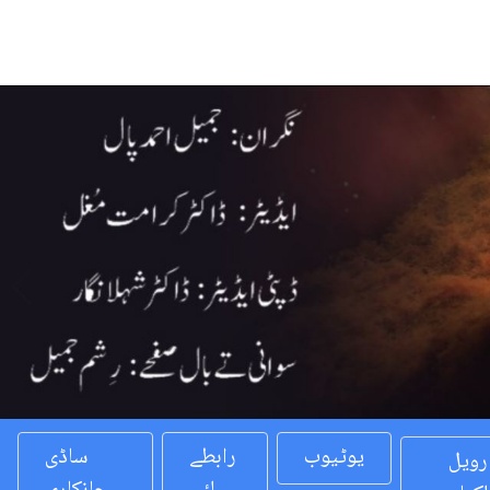
Previous
یوٹیوب
رابطے
ساڈی
رویل