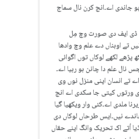
ہو جاندی اے۔انج کرن نال سماج
ی ڈی ایف دی صورت وچ مِل
یں تے اوہناں دے علم وچ وادھا
 پڑھے لکھے لوکاں توں اگوائی
 نال علم دا چانن ہو رہیا اے۔
 اے تے انسان اپنی منزل نوں وی
 ورتوں کیتی جا سکدی اے انج
نا ملدی اے۔کئی وار ویکھیا گیا
 جاندے نیں۔ایس طرحاں لوکاں دی
 اُتے اک تحریک وانگ اپنے حقاں