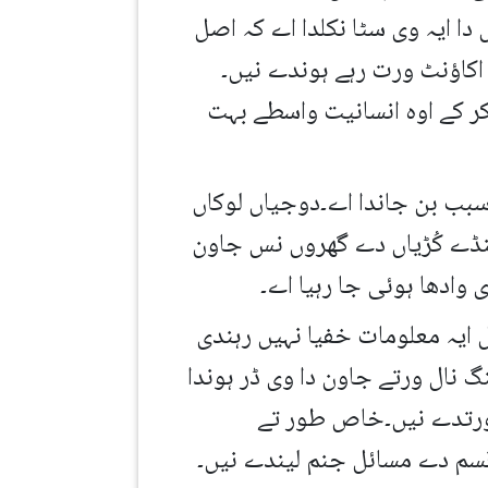
ا ایہ وی سٹا نکلدا اے کہ اصل
 اکاؤنٹ ورت رہے ہوندے نیں۔
ر کے اوہ انسانیت واسطے بہت
سبب بن جاندا اے۔دوجیاں لوکاں
مُنڈے کُڑیاں دے گھروں نس جاون
وادھا ہوئی جا رہیا اے۔
 ایہ معلومات خفیا نہیں رہندی
نال ورتے جاون دا وی ڈر ہوندا
ورتدے نیں۔خاص طور تے
سم دے مسائل جنم لیندے نیں۔