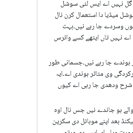
چنگی گل نہیں اے ایس لئی سوشل
وشل میڈیا دا استعمال کرن نال
نوں وسردے جا رہے نیں۔بہت
ی اے نہیں تاں ایتھے کسے وائرس
ر ہوندے جا رہے نیں۔جسمانی طور
کردگی وی متاثر ہوندی اے۔ایہ
دی شرح ودھدی جا رہی اے کیوں
والے ہو جاندے نیں جس نال اوہ
کنڈ بعد اپنے موبائل دی سکرین
رورت ویلے ای ایس دی ورتوں