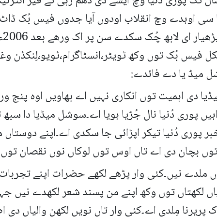
ل تک پوری دُنیا وچ ایسے دی دُھم رہی تے فیر انٹرن
یا سی اوہدے وچ انقلاب اودوں آیا جدوں فیس بُک ڈا
توں
جکل فیس بُک توں وکھ ٹویٹر،انسٹاگرام،ٹویو،لِنکڈن 
ل میڈ یا دے فائدے:
 دی اہمیت توں انکاری نہیں اے بھاویں اوہ پنج ورھ
ہیں پوری دُنیا نال جُڑیا ہویا اے۔سوشل میڈیا دا سبھ ت
بر پوری دُنیا تیکر اپڑائی جا سکدی اے۔اپنے دوستاں م
ں بچان دی اے تاں اوس توں لوکاں نوں نقصان توں ب
ں ملدے نیں۔کئی وار پڑھے لکھے حضرات اپنے تجربات
اں لکھتاں توں وکھ اپنے من پسند شعر لکھدے نیں جہ
اک پریرنا مِلدی اے۔کئی وار تاں نویں لکھن والیاں دی 