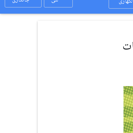
لئی
جانکاری
لکھاری
ات