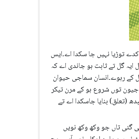
کدے توڑیا نہیں جا سکدا اے۔ایس
ایہ گل تے ثابت ہو جاندی اے کہ
ُل کے رہوے۔انسان سماجی حیوان
ے جیون توں شروع ہو کے مرن تیکر
ھ (تعلق) بنایا جاسکدا اے تے
SI ناں دی اک ویب سائٹ بنائی گئی تاں جو وکھ وکھ نویں