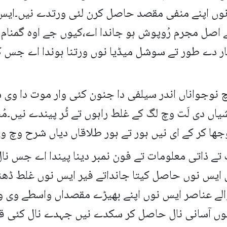
نوں اپنے منفی مقصد حاصل کرن لئی ورتدے نیں۔ایس د
ے اصل مجرم رُوپوش ہو جاندا اے،کیوں جے اوہ گمنام
ر دے طور تے سوشل میڈیا نوں ورتنا ہوندا اے جس ک
 نوجواناں اندر سیلفی دا جنون کئی وار موت دا وی 
شیاں دی لَت وچ لگ کے غلط راہوں تے ٹُر پیندے نیں۔
 کر کے ای نیں ہور تے ہور طلاقاں دیاں شرح وچ وی 
 تے ذاتی معلومات تے فون نمبر دینا پیندا اے جس نال
 ایس نوں حاصل کیتا جانداتے فیر ایس نوں غلط ڈھنگ 
لے عناصر ایس نوں اپنے بھیڑے مقصداں واسطے وی 
وں آسانی نال حاصل کر سکدے نیں جہدے نال کئی ق