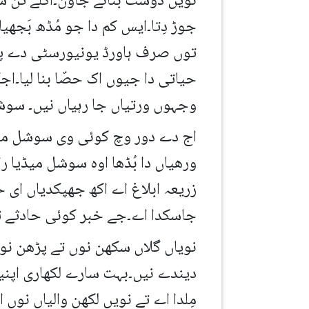
نویں دوست بنائے جاون۔اگلے تن سا
جوڑ دِتا۔ایس کم دا جو مُڈھ بَجھ
حیاتی دا جیوں اک حصّا بنا لیا۔ا
وجہوں ورتیاں جا رہیاں نیں۔ سوش
اج دے دور وچ کوئی وی سوشل میڈیا
ورھیاں دا بُڈھا اوہ سوشل میڈیا را
زریعہ ابلاغ اے اکھ جھپکدیاں ای خ
جاسکدا اے۔جے خبر کوئی حادثے تو
نویاں گلاں سکھن نوں تے پڑھن نو
دیندے نیں۔بہت سارے لکھاری اپنی
مِلدا اے تے نویں لکھن والیاں نوں 