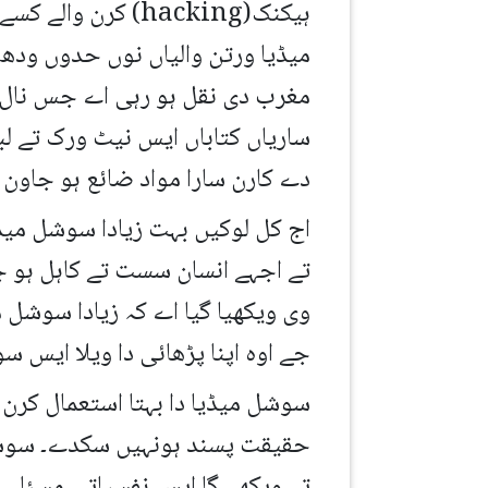
ہیکنک(hacking) ک
میڈیا ورتن والیاں نوں حدوں ودھ م
مغرب دی نقل ہو رہی اے جس نال 
ساریاں کتاباں ایس نیٹ ورک تے لبھ
دے کارن سارا مواد ضائع ہو جاون د
اج کل لوکیں بہت زیادا سوشل میڈ
تے اجہے انسان سست تے کاہل ہو ج
وی ویکھیا گیا اے کہ زیادا سوشل 
جے اوہ اپنا پڑھائی دا ویلا ایس 
سوشل میڈیا دا بہتا استعمال کرن 
حقیقت پسند ہونہیں سکدے۔ سوشل م
تے ویکھے گا ایس نفسیاتی مسئلے 