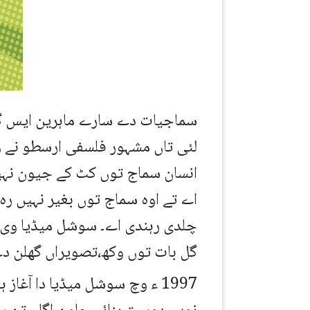
سماجیات دے سارے ماہرین ایس گل 
لئی تاں مشہور فلسفی ارسطو نے و
انسان سماج توں کٹ کے جیون نہی
اے تے اوہ سماج توں بغیر نہیں رہ
چلدی رہندی اے۔ سوشل میڈیا وی ا
گل بات توں وکھ،تصویراں گھلن دے ن