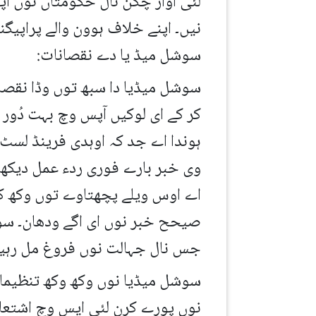
لئی اواز چُکن نال حکومتاں نوں ا
نیں۔ اپنے خلاف ہوون والے پراپیگ
سوشل میڈ یا دے نقصانات:
سوشل میڈیا دا سبھ توں وڈا نقصان
کر کے ای لوکیں آپس وچ بہت دُور 
ہوندا اے جد کہ اوہدی فرینڈ لسٹ
وی خبر بارے فوری ردء عمل دیکھ 
اے اوس ویلے پچھتاوے توں وکھ کجھ
صیحح خبر نوں ای اگے ودھان۔ سوشل
جس نال جہالت نوں فروغ مل رہیا ا
سوشل میڈیا نوں وکھ وکھ تنظیماں 
نوں پورے کرن لئی ایس وچ اشتعال