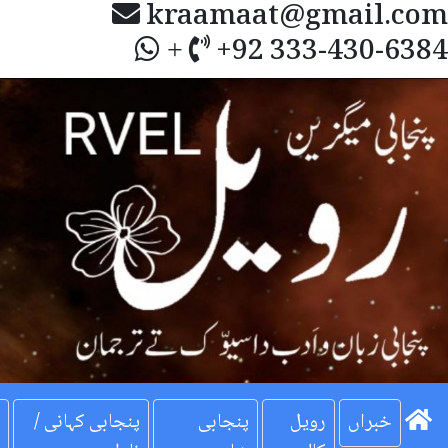
kraamaat@gmail.com
+92 333-430-6384
+
Next
خبراں
رویل
پنجابی
پنجابی کہانی /