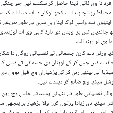
رن والے کسے فرد دا وی ذاتی ڈیٹا حاصل کر سکدے نیں جو 
حتاط رہنا چاہیدا اے۔کجھ لوکاں دا ایہ مننا اے کہ س
ایتھوں دے واسی لوک اپنا رہن سہن تے طور طریقے 
 جاندیاں نیں پر اوہناں دی ہارڈ کاپی وی ات لوڑیند
ا وی ڈر رہندا اے۔
یا ورتن دے کارن جسمانی تے نفسیاتی روگاں دا شکا
اندے نیں جس کر کے اوہناں دی جسمانی تے ذہنی کار
میڈیا اُتے بیٹھے رہن کر کے پڑھیاراں وچ فیل ہوون 
سوشل میڈیا وچ ضائع کر دیندے نیں۔
والے نفسیاتی طور تے تنہائی پسند تے خاباں وچ رہن 
یڈیا دی زیادا ورتوں کرن والا پڑھیار ہر پنجھی سی
تے اوس ویلے ای قابو پایا جاسکدا اے جدوں صرف ض