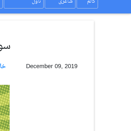
کالم
شاعری
ناول
سوش
خاص لیکھ
December 09, 2019