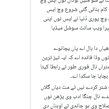
یٹ نے سو ملین لوکاں نوں آپس وچ
ٹ کام بنائی گئی شروع وچ ایس
 صرف ہاورڈ یونیورسٹی دے پڑھیار ای لابھ چُک سکدے سن پر اک ورھے بعد 2006ء وچ پوری دُنیا نے ایس نوں اپنی
وغیرا ویب سائٹ سوشل میڈیا
یاں دا بال اے یاں پچانوے
وں وڈا فائدہ اے کہ ایہ تیز ترین
تراں نال فوری طور تے رابطا کیتا
چایا جا سکدا اے۔
 شئر کردے نیں تے مت دیاں گلاں
دے نال چنگا ادب وی پڑھن نوں
اصلاح وی ہو جاندی تے اوہناں دی