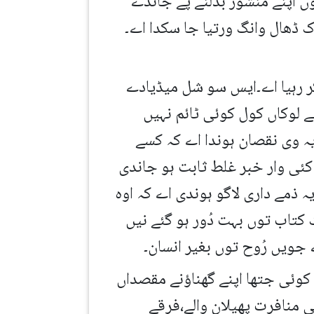
ں اپنے منشور بدلنے پے جاندے
 ڈھال وانگ ورتیا جا سکدا اے۔
کر رہیا اے۔ایس سو شل میڈیادے
ے لوکاں کول کوئی ٹائم نہیں
ہ وی نقصان ہوندا اے کہ کسے
ئی وار خبر غلط ثابت ہو جاندی
 ذمے داری لاگو ہوندی اے کہ اوہ
کتاب توں بہت دُور ہو گئے نیں
جویں رُوح توں بغیر انسان۔
کوئی جتھا اپنے گھناؤنے مقصداں
 منافرت پھیلان والے،فرقے