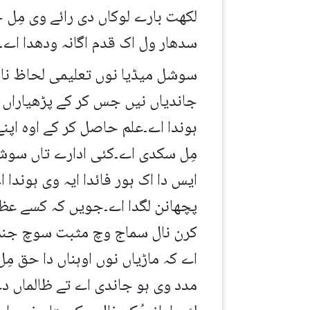
لکھت بارے لوکاں دی رائے وی مِل 
سدھار ول اک قدم اگانہ ودھدا اے۔
سوشل میڈیا نوں تعلیمی لحاظ نال
جاندیاں نیں جس کر کے پڑھیاراں نو
ہوندا اے۔علم حاصل کر کے اوہ اپن
مِل سکدی اے۔کئی ادارے تاں سوشل 
ایس دا اک ہور فائدا ایہ وی ہوندا 
پچھانن لگدا اے۔جویں کہ کسے ع
کرن نال سماج وچ مثبت سوچ جنم لی
اے کہ ماڑیاں نوں اوہناں دا حق م
مدد وی ہو جاندی اے تے ظالماں دے