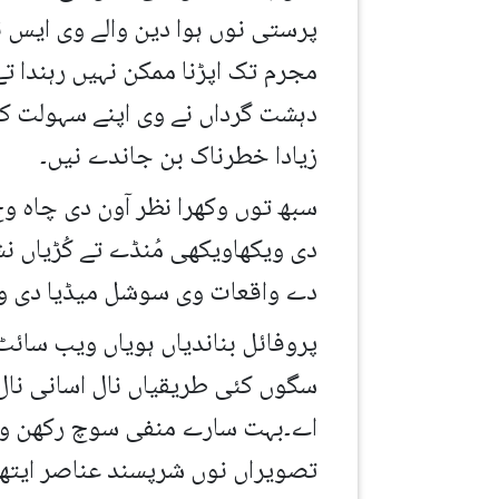
پرستی نوں ہوا دین والے وی ایس 
مجرم تک اپڑنا ممکن نہیں رہندا ت
دہشت گرداں نے وی اپنے سہولت کا
زیادا خطرناک بن جاندے نیں۔
سبھ توں وکھرا نظر آون دی چاہ وچ
دی ویکھاویکھی مُنڈے تے کُڑیاں ن
دے واقعات وی سوشل میڈیا دی وجھا
پروفائل بناندیاں ہویاں ویب سائٹ
سگوں کئی طریقیاں نال اسانی نال
اے۔بہت سارے منفی سوچ رکھن وا
تصویراں نوں شرپسند عناصر ایتھ