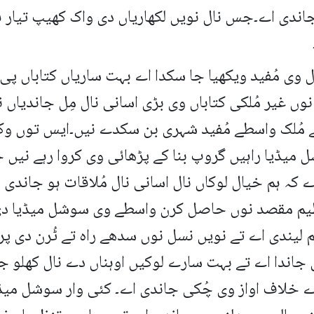
جاندی اے۔جس نال نویں لکھاریاں دی واک کھیپ تیار 
 وی مُفید ویکھیا جا سکدا اے بہت ساریاں کتاباں پ
ں غیر مُلکی کتاباں وی بڑی اسانی نال مِل جاندیاں ن
ے مُلک واسطے مُفید شہری بن سکدے نیں۔ایس توں وکھ
میڈیا راہیں گروپ بنا کے پڑھائی وی کروا رہے نیں جس
اے کہ ہم خیال لوکاں نال اسانی نال مُلاقات ہو جاندی
ظیم مقصد نوں حاصل کرن واسطے وی سوشل میڈیا دی
ندی اے تے نویں نسل نوں سدھے راہ تے ٹُرن دی پریر
ِل جاندا اے تے بہت سارے لوکیں اوہناں دے نال کھلو
 خلاف اواز وی چُکی جاندی اے۔ کئی وار سوشل میڈیا