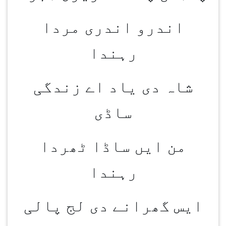
اندرو اندری مردا
رہندا
شاہ دی یاد اے زندگی
ساڈی
من ایں ساڈا ٹھردا
رہندا
ایس گھرانے دی لج پالی