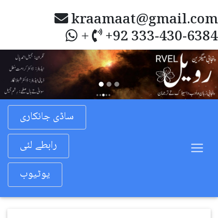
kraamaat@gmail.com
+92 333-430-6384
+
Previous
Nex
ساڈی جانکاری
رابطے لئی
یوٹیوب