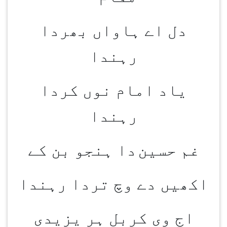
دل اے ہاواں بھردا
رہندا
یاد امام نوں کردا
رہندا
غم حسین
دا ہنجو بن کے
اکھیں دے وچ تردا رہندا
اج وی کربل ہر یزیدی