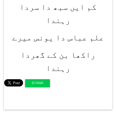
کم ایں سبھ دا سردا
رہندا
علم عباس دا یونس میرے
راکھا بن کے گھردا
رہندا
SHARE