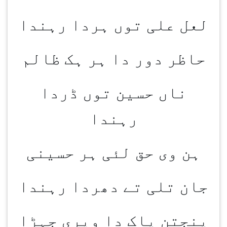
لعل علی توں ہردا رہندا
حاظر دور دا ہر ہک ظالم
ناں حسین توں ڈردا
رہندا
ہن وی حق لئی ہر حسینی
جان تلی تے دھردا رہندا
پنجتن پاک دا ویری جہڑا