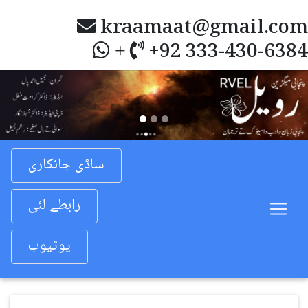
kraamaat@gmail.com
+92 333-430-6384
+
Previous
Nex
ساڈی جانکاری
رابطے لئی
یوٹیوب