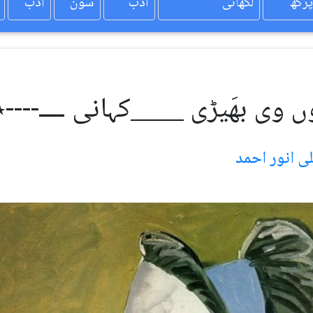
پرکھ
لکھائی
ادب
سون
ادب
وں وی بھَیڑی ____کہانی ــــ----