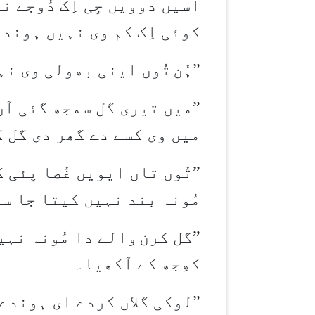
اسیں دوویں جِی اِک دُوجے 
کوئی اِک کم وی نہیں ہوندا
”
ہُن
تُوں اینی بھولی وی نہ
”
میں تیری گل سمجھ گئی آں
میں وی کسے دے گھر دی گل 
”
تُوں تاں ایویں غُصا پئی 
مُونہ بند نہیں کیتا جا س
”
گل کرن
والے دا مُونہ نہی
کھِجھ کے آکھیا۔
”
لوکی گلاں کردے ای ہوندے