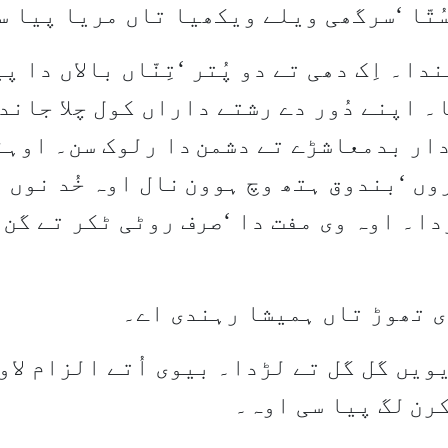
تّا
‘
سرگھی ویلے ویکھیا تاں مریا پیا س
دا۔ اِک دھی تے دو پُتر
‘
تِنّاں بالاں دا پ
۔ اپنے دُور دے رشتے داراں کول چلا جاند
دار بدمعاشڑے تے دشمن
دا رلوک سن۔ اوہن
وں
‘
بندوق ہتھ وچ ہوون
نال اوہ خُد نوں 
دا۔ اوہ وی مفت دا
‘
صرف روٹی ٹکر تے گن 
 تھوڑ تاں ہمیشا رہندی اے۔
ویں گل گل تے لڑدا۔ بیوی اُتے الزام لا
کرن
لگ پیا سی اوہ۔