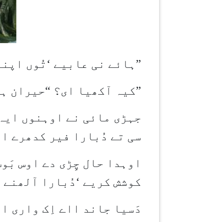
”
ہائے نی عابیے
‘
تُوں اپن
”
کیہ آکھیا ای؟
“
حیران ہو
جہڑی مائی نے اوہنوں ایہ 
سی تے دُبارا فیر کدھرے ا
اوہدا حال چِڑی دے اوس بَو
کوشش کریے
‘
دُبارا آلھنے 
دَسیا جاند ااے اِک واری اپ