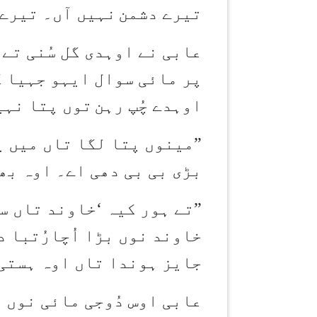
تیرے دشمن
نہیں آں۔ تیرے 
عابی نے اوہدی گل سُنی تے
پر مائی سوال ایہو جہیا ک
اوہدے چُپ رہن
توں پتا نہیں
”
مینوں پتا لگا تاں میں ی
بڑی بی بی دھی اے۔ اوہ بھ
”
تے ہور کیہ
‘
خاوند تاں سر
خاوند نوں بڑا اُچارُتبا 
جایز ہوندا تاں اوہ ہستی
عابی اوس دُوجی مائی نوں 