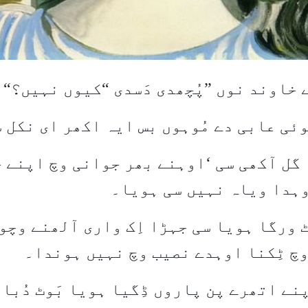
ے خاوند نوں
”
پُچھدی دَسدی
“
کیوں نہیں؟
“
ئی عابی دے مُوہوں بس ایہ اکھر ای نکل 
گل آکھی سی
‘
اوہنے بھر جوانی وچ اپنے خا
وہدا ویاہ نہیں سی ہویا۔
ٹ ورگا ہویا سی جہڑا اِک واری آلھنے وچوں
وچ ٹِکنا اوہدے نصیب وچ نہیں ہوندا۔
نے اتھرے پن پاروں ڈِگیا ہویا بَوٹ دُبار