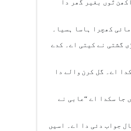
آکھن
تَوں بغیر گھر دا
مائی کھچرا ہاسا ہسیا۔
ی گشتی نے کیتی اے۔ کدے
دا اے۔ گل کرن
والے دا
ں جا سکدا اے
“
عابی نے
ال جواب دئی دا اے۔ اسیں