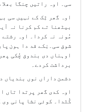
سی۔ اوہ راتیں چنگا بھلا سُ
اوہ گھر ٹِک کے نہیں سی بہن
بیٹھنا تے کم کرنا نہ آیا
مُونہ نہ کردا۔ اوہ رشتے 
شوق سی۔نِکے قد دا ہون
پار
اوہناں دی بندوق چُکی پھر
برداشت کردے۔
دشمن
داراں نوں بندیاں دی
اوہ کدی گھر پرتدا تاں ای
کُٹدا۔ کوئی نشا پانی وی 