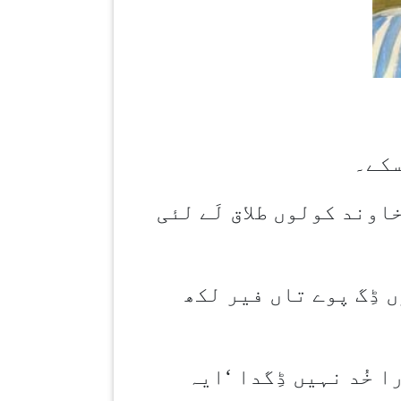
سکے۔
وند کولوں طلاق لَے لئی
 ڈِگ پوے تاں فیر لکھ
ا خُد نہیں ڈِگدا
‘
ایہ