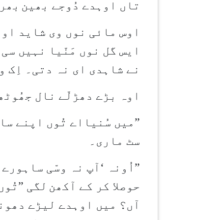
تاں اوہدے دُوجے بھین
بھرا
اوس مائی نوں وی شاید اوہد
ایس گل نوں مَنّیا نہیں سی
نے شاہدی ای نہ دتی۔ اِک 
اوہ بڑے دھڑلّے نال جھُوٹ
”
میں سُنیااے تُوں اپنے س
سٹ ماری۔
”
اُونہ
‘
آپ نہ وسّی ساہورے 
حوصلا کر کے آکھن
لگی
”
تُوں
آں؟ میں اوہدے لیڑے دھونی