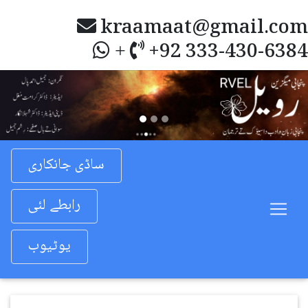
kraamaat@gmail.com
+92 333-430-6384
+
Previous
Nex
ساڈی جانکاری
رابطے لئی
یوٹیوب