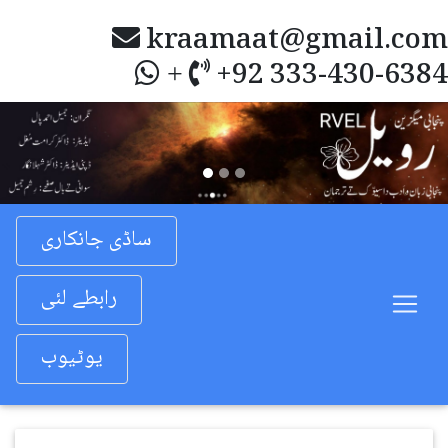
kraamaat@gmail.com
+92 333-430-6384
+
Previous
Nex
ساڈی جانکاری
رابطے لئی
یوٹیوب