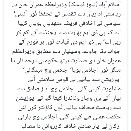
اسلام آباد (نیوز ڈیسک) وزیراعظم عمران خان نے
ریاستی اداریاں دے تقدس تے تحفظ نُوں آئینی‘
سیاسی تے اخلاقی فریضا متھدیاں ہویاں کہیا
اے کہ پی ڈی ایم بھارت دے ایجنڈے اُتے کم کر
رہی اے‘ پی ڈی ایم دی قیادت نُوں ہر فورم اُتے
جواب دِتا جاوے۔ وسیلیاں دے مطابق وزیراعظم
عمران خان دی صدارت ہیٹھ حکومتی ترجماناں دا
منگل نُوں اجلاس ہویا‘ اجلاس وچ مہنگائی‘
اپوزیشن دے بیانیے تے قومی سلامتی اُتے
مشاورت کیتی گئی۔ اجلاس وچ ایاز صادق دے
بیان اُتے وی وچار وٹاندرا کیتا گیا تے اپوزیشن
دے ریاست مخالف بیانیے نُوں کاؤنٹر کرن لئی
حکمت عملی طے کیتی گئی۔ اجلاس وچ پارٹی
ارکان نے ایاز صادق خلاف کارروائی دا مطالبا