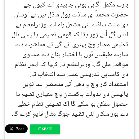
بارے مکمل اگاہی ہونی چاہیدی اے کیوں جے
حضرت محمدؐ ای ساڈے رول ماڈل نیں تے اوہناں
دی سنت ساڈے لئی مشعل راہ اے۔ وزیراعظم نے
ایس گل اُتے زور دِتا کہ قومی تعلیمی پالیسی نال
تعلیمی معیار وچ بہتری آئے گی تے معاشرے دے
سارے طبقیاں نُوں با اختیار بنان دے مساوی
موقعے ملن گے۔ وزیراعظم نے کہیا کہ ایس نظام
دی کامیابی تدریسی عملے دے انتخاب تے
استعداد کار وچ وادھے اُتے منحصر اے۔ نویں
پالیسی دی بدولت پاکستان وچ معیاری تعلیم دا
حصول ممکن ہو سکے گا اِک تعلیمی نظام خطے
دے ہور ملکاں لئی تقلید جوگ مثال قایم کرے گا۔
SHARE