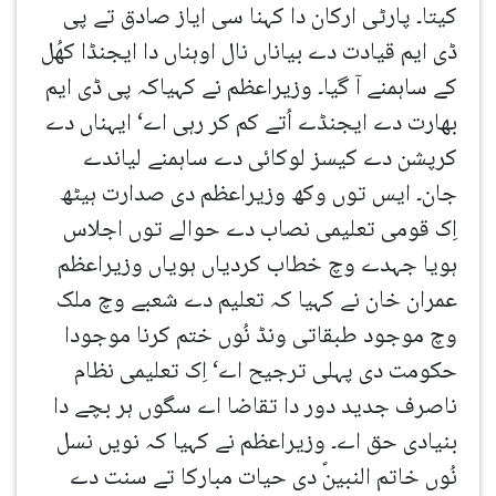
کیتا۔ پارٹی ارکان دا کہنا سی ایاز صادق تے پی
ڈی ایم قیادت دے بیاناں نال اوہناں دا ایجنڈا کھُل
کے ساہمنے آ گیا۔ وزیراعظم نے کہیاکہ پی ڈی ایم
بھارت دے ایجنڈے اُتے کم کر رہی اے‘ ایہناں دے
کرپشن دے کیسز لوکائی دے ساہمنے لیاندے
جان۔ ایس توں وکھ وزیراعظم دی صدارت ہیٹھ
اِک قومی تعلیمی نصاب دے حوالے توں اجلاس
ہویا جہدے وچ خطاب کردیاں ہویاں وزیراعظم
عمران خان نے کہیا کہ تعلیم دے شعبے وچ ملک
وچ موجود طبقاتی ونڈ نُوں ختم کرنا موجودا
حکومت دی پہلی ترجیح اے‘ اِک تعلیمی نظام
ناصرف جدید دور دا تقاضا اے سگوں ہر بچے دا
بنیادی حق اے۔ وزیراعظم نے کہیا کہ نویں نسل
نُوں خاتم النبینؐ دی حیات مبارکا تے سنت دے