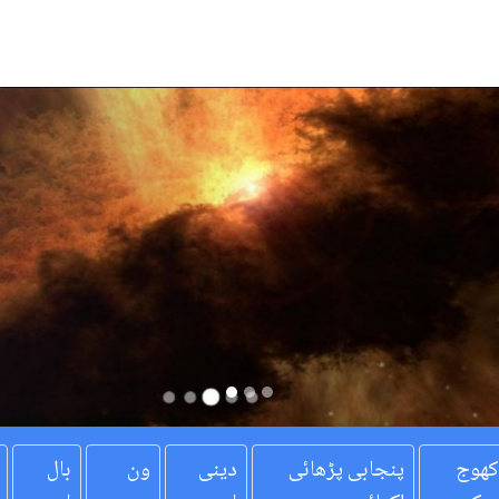
کھوج
پنجابی پڑھائی
دینی
ون
بال