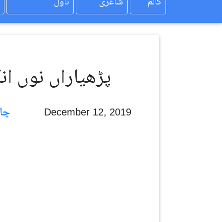
کالم
شاعری
ناول
پڑھیاراں نوں انگ
چاند شکیل
December 12, 2019