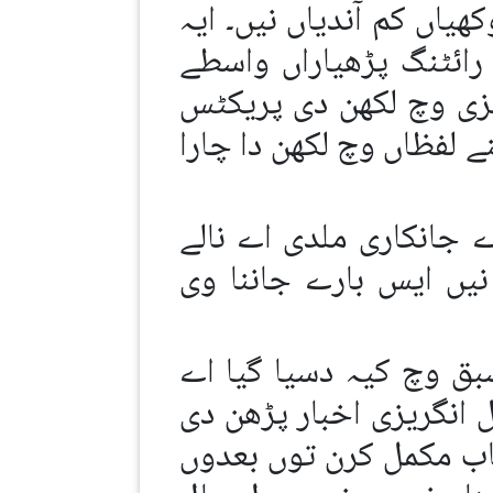
یاں کم آندیاں نیں۔ ایہ
سیلف رائٹنگ پڑھیاراں واسطے
زی وچ لکھن دی پریکٹس
ے لفظاں وچ لکھن دا چارا
 جانکاری ملدی اے نالے
یں ایس بارے جاننا وی
بق وچ کیہ دسیا گیا اے
 انگریزی اخبار پڑھن دی
صاب مکمل کرن توں بعدوں