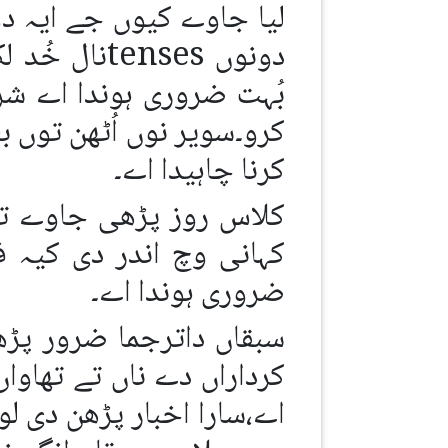
لیا جاوے کیوں جے ایہ دو
دونوں nses
بُہت ضروری ہوندا اے ش
کرو۔سویر نوں اُٹھن توں ب
کرنا چاہیدا اے۔
کلاس روز پڑھی جاوے تے 
کہانی وچ اندر دی کیہ 
ضروری ہوندا اے۔
سبقاں داترجما ضرور پڑھ
کرداراں دے ناں تے تھاوا
اے،سارا اخبار پڑھن دی ل