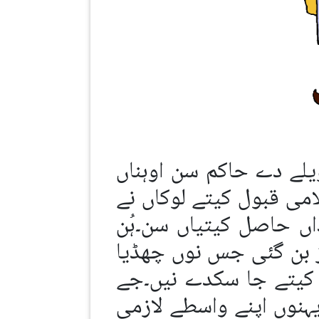
یلے دے حاکم سن اوہناں
امی قبول کیتے لوکاں نے
اں حاصل کیتیاں سن۔ہُن
 بن گئی جس نوں چھڈیا
 کیتے جا سکدے نیں۔جے
ہنوں اپنے واسطے لازمی