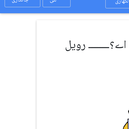
لئی
جانکاری
لکھاری
ے؟ــــــــ رویل