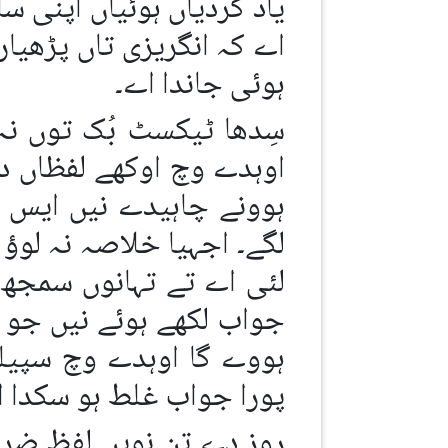
یاد کردیاں ہوئیاں اپنی س
اے کہ انگریزی تاں پڑھیار
ہوئی جاندا اے۔
سِدھا ٹیکسٹ بُک توں نہ
اوہدے وچ اوکھے لفظاں دا 
ہوونے چاہیدے نیں ایس م
لگے۔ اجہیا خلاصہ نہ لوؤ ج
لئی اے تے تہانوں سمجھ ا
جواب لکھے ہوئے نیں جو پ
پورا جواب غلط ہو سکدا ا
روز دے تِن نویں لفظ ضر