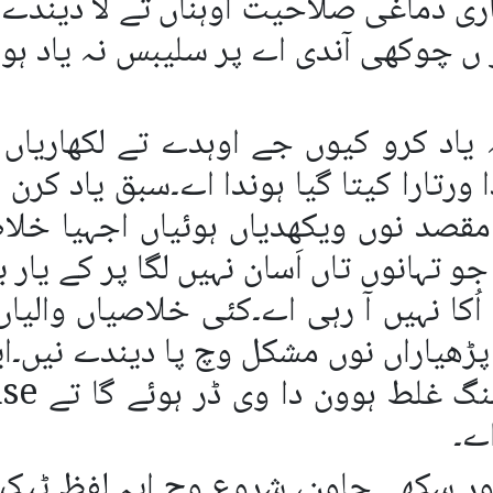
اری دماغی صلاحیت اوہناں تے لا دیندے ن
 ں چوکھی آندی اے پر سلیبس نہ یاد ہوو
 یاد کرو کیوں جے اوہدے تے لکھاریاں
ورتارا کیتا گیا ہوندا اے۔سبق یاد کرن
قصد نوں ویکھدیاں ہوئیاں اجہیا خلاصہ
و تہانوں تاں اَسان نہیں لگا پر کے یار ب
ُکا نہیں آ رہی اے۔کئی خلاصیاں والیا
ڑھیاراں نوں مشکل وچ پا دیندے نیں۔ایہ 
ے۔
ور سکھے جاون، شروع وچ ایہ لفظ ٹیکس