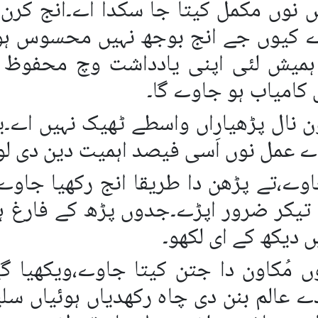
س نوں مکمل کیتا جا سکدا اے۔انج کرن
 کیوں جے انج بوجھ نہیں محسوس ہوند
ہمیش لئی اپنی یادداشت وچ محفوظ ک
 کامیاب ہو جاوے گا۔
 نال پڑھیاراں واسطے ٹھیک نہیں اے۔یا
اوے،تے پڑھن دا طریقا انج رکھیا جاوے ک
تیکر ضرور اپڑے۔جدوں پڑھ کے فارغ ہ
 دیکھ کے ای لکھو۔
 مُکاون دا جتن کیتا جاوے،ویکھیا گیا
دے عالم بنن دی چاہ رکھدیاں ہوئیاں س