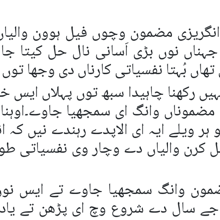
انگریزی مضمون وچوں فیل ہوون والیاں
جہناں نوں بڑی اَسانی نال حل کیتا ج
تھاں بُہتا نفسیاتی کارناں دی وجھا توں 
یں رکھنا چاہیدا سبھ توں پہلاں ایس 
ضموناں وانگ ای سمجھیا جاوے۔اوہناں 
و ہر ویلے ایہ ای الاپدے رہندے نیں کہ 
ل کرن والیاں دے وچار وی نفسیاتی طور
 مضمون وانگ سمجھیا جاوے تے ایس ن
 جے سال دے شروع وچ ای پڑھن تے یاد