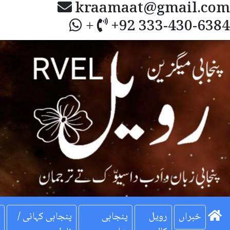
kraamaat@gmail.com
+92 333-430-6384
+
Next
خبراں
رویل
پنجابی
پنجابی کہانی /