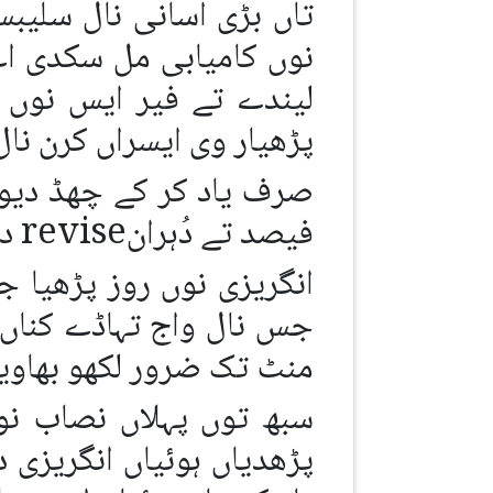
تاں بڑی اَسانی نال سلیب
نوں کامیابی مل سکدی اے
لیندے تے فیر ایس نوں 
پڑھیار وی ایسراں کرن نال
صرف یاد کر کے چھڈ دیون
فیصد تے دُہرانrevise دے عمل نوں اَسی فیصد اہمیت دین دی لوڑ رہندی اے۔
انگریزی نوں روز پڑھیا ج
جس نال واج تہاڈے کناں 
منٹ تک ضرور لکھو بھاویں
سبھ توں پہلاں نصاب نوں
پڑھدیاں ہوئیاں انگریزی 