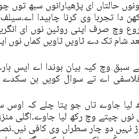
نوں حالتاں ای پڑھیارانوں سبھ توں چوکھ
teنال خُد لکھن دا تجربا وی کرنا چاہیدا اے۔
روع وچ صرف اپنی روٹین نوں ای انگری
عد شام تک دے ٹاویں ٹاویں کماں نوں اپن
سبق وچ کیہ بیان ہوندا اے ایس بارے
فلاسفی اے تے سوال کویں بن سکدے ن
 لیا جاوے تاں جو پتا چلے کہ اوس س
ں نوں چیتے وچ رکھ لیا جاوے۔اگلی منزل
وڑ نہیں دو چار سطراں وی کافی نیں۔ن