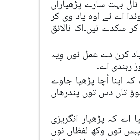
 نال بہت سارے پڑھیاراں
ا اے تے اوہ یاد وی کر
ر سکدے نیں۔اک نالائق
د کرن دے عمل نوں وِیہ
ہ اینا اُچا پڑھیا جاوے
وؤ تاں دس توں پندرھاں
 اے کہ پڑھیار انگریزی
لیبس توں وکھ لفظاں نوں