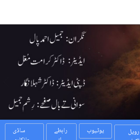
Previous
یوٹیوب
رابطے
ساڈی
رویل