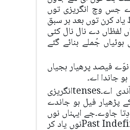
glossaدِتی گئی ہوندی اے جس وچ انگریزی توں
 یاد کرن توں بعد ہر سبق
ں لفظاں دے نال نال کئی
وئیاں جُملے بنائے گئے
وّے فیصد پرھیار ہجیاں
و جاندا اے۔
ایہ گل ذہن وچوں کڈھ دیو کہ انگریزی صرفtensesنال ای آندی اے۔tensesانگریزی
ے پڑھیار فیل ہو جاندے
 vocabulary سکھن تے زور دِتا جاوے۔جے ایہناں نوں
سکھن دی لوڑ وی ہووے تاں فیر Present IndefiniteتےPast Indefiniteنوں یاد کر