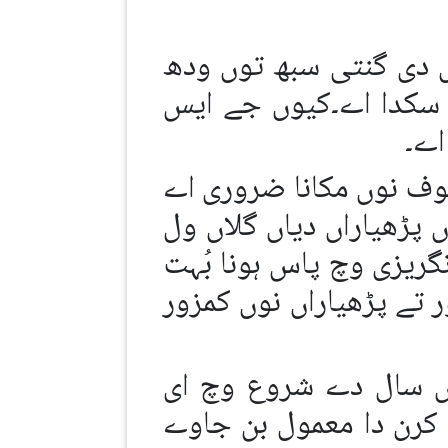
 دی گنتی سبھ توں ودھ
ا سکدا اے۔کیوں جے ایس
اے۔
خوف نوں مکانا ضروری اے
پڑھیاراں دیاں گلاں ول
انگریزی وچ پاس ہونا بُہت
 تے پڑھیاراں نوں کمزور
وں سال دے شروع وچ ای
 کرن دا معمول بن جاوے