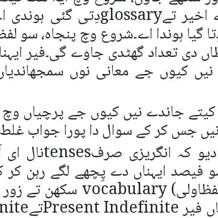
تاں ٹھیک اے۔ہر سبق دے اخیر تےry
تا گیا ہوندا اے۔شروع وچ پنجاہ، سو لفظ
ظاں دی تعداد گھٹدی جاوے گی۔فیر ایہنا
 نیں کیوں جے معانی نوں سمجھاندیاں ہ
کیتے جاندے نیں کیوں جے پرچیاں وچ ن
ں جس کر کے سوال دا پورا جواب غلط ہ
فیصد ایہناں دے پِچھے لگے رہن کر ک
نیں۔ Tenses دی تھاں (لفظاولی)