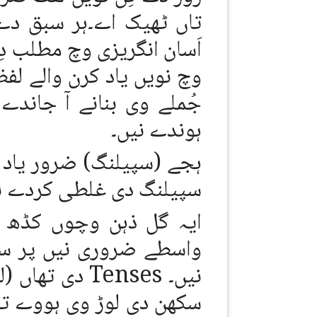
اَسان انگریزی وچ مطلب دِ
وچ نویں یاد کرن والے لف
جُملے وی بنانے آ جاندے
ہوندے نیں۔
ہجے (سپیلنگ) ضرور یاد 
سپیلنگ دی غلطی کردے نی
واسطے ضروری نیں پر سو 