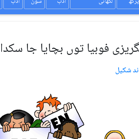
پرکھ
لکھائی
ادب
سون
ادب
ریزی فوبیا توں بچایا جا سکدا ا