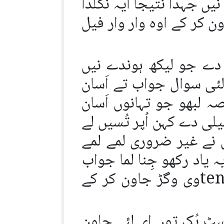
یں جہدا نتیجا ایہ نکلدا
ن کر کے اوہ وار وار فیل
 دے جو لیکھ ہوندے نیں
 لئی سوال جواب تے اَسان
 لبھو جو تہانوں اَسان
یلی دے کہن اُپر تُسیں لے
ں نے غیر ضروری لمے لمے
یاد رکھو جِنا لما جواب
ہووے گا اوہدے وچ سپیلنگ غلط ہوون دا وی ڈر ہوئے گا تے tenseوی وگڑ جاون کر کے
ٹ بُک توں ای لئے جاون