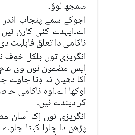
سمجھ لوؤ۔
اجوکے سمے پنجاب اندر 
اے۔ایہدے کئی کارن نیں 
ناکامی دا تعلق قابلیت دی 
انگریزی توں بلکل خوف نہ
ایس مضمون نوں وی عام م
اُکا دھیان نہ دِتا جاوے ج
اوکھا اے۔اوہ ناکامی حاص
کر دیندے نیں۔
انگریزی نوں اِک اَسان
پڑھن دا چارا کیتا جاوے