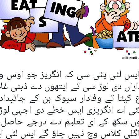
ایس لئی پئی سی کہ انگریز جو اوس و
اراں دی لوڑ سی تے ایتھوں دے ذہنی غل
 کیتا تے وفادار سیوک بن کے جائیداد
گئی اے انگریزی ایس خطے دی اجہی لوڑ
وں سکھ کے ای تعلیم دے درجے حاصل
اگلی کلاس وچ نہیں جاؤ گے ایس لئی ای