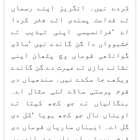
کردے نیں۔ انگریز اپنے رسماں
تے قدامت پسندی اتے فخر کردا
اے
‘
فرانسیسی اپنی تہذیب تے
خشبوواں دا گن گاندے نیں
‘
ساڈی
گوانڈھی قوماں وچ پٹھان
اپنی
نشانے بازی تے غیرت دے گن گاندے
ویکھے جا سکدے نیں۔ سندھیاں دی
قوم پرستی ساڈے لئی مثال اے۔
بنگالیاں نے جو کجھ کیتا تے
اوہناں نال جو کجھ ہویا
‘
کل دی
گل اے۔ ایہناں ساریاں قوماں دی
قوم پرستی ایہناں دے اندروں