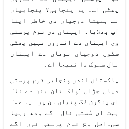
پھٹی اے۔ پر پنجابی؟ پنجابیاں
نے ہمیشا دوجیاں دی خاطر اپنا
آپ بھلایا۔ ایہناں دی قوم پرستی
وی ایہناں دے اندروں نہیں پھٹی
سگوں دوجیاں قوماں دے ایہناں
نال سلوک دا نتیجا اے۔
پاکستان اندر پنجابی قوم پرستی
دیاں جڑاں
‘
پاکستان بنن
دے نال
ای پنگرن لگ پئیاں سن پر ایہ عمل
بہت ای سُستی نال اگے ودھ رہیا
سی۔اصل وچ قوم پرستی نوں اگے