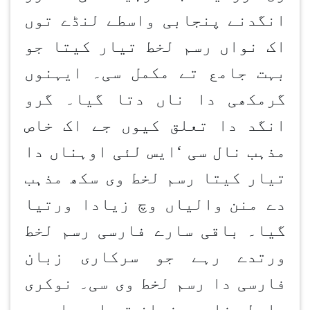
انگدنے پنجابی واسطے لنڈے توں
اک نواں رسم لخط تیار کیتا جو
بہت جامع تے مکمل سی۔ ایہنوں
گرمکھی دا ناں دتا گیا۔ گرو
انگد دا تعلق کیوں جے اک خاص
مذہب نال سی
‘
ایس لئی اوہناں دا
تیار کیتا رسم لخط وی سکھ مذہب
دے منن
والیاں وچ زیادا ورتیا
گیا۔ باقی سارے فارسی رسم لخط
ورتدے رہے جو سرکاری زبان
فارسی دا رسم لخط وی سی۔ نوکری
واسطے فارسی زبان تے اوہدا رسم