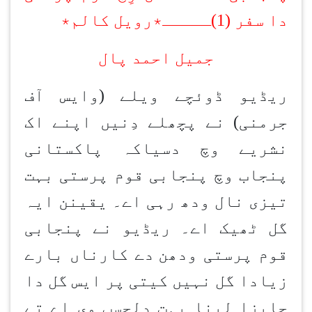
دا سفر (1)
ـــــ٭رویل کالم٭
جمیل احمد پال
ریڈیو ڈوئچے ویلے (وایس آف
جرمنی) نے پچھلے دِنیں اپنے اک
نشریے وچ دسیاکہ پاکستانی
پنجاب وچ پنجابی قوم پرستی بہت
تیزی نال ودھ رہی اے۔ یقینن ایہ
گل ٹھیک اے۔ ریڈیو نے پنجابی
قوم پرستی ودھن
دے کارناں بارے
زیادا گل نہیں کیتی پر ایس گل دا
جایزا لینا بہت دلچسپ وی اے تے