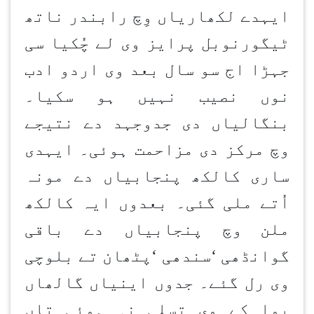
ایہدے لکھاریاں وِچ رابندر ناتھ
ٹیگورنوبل پرایز وی لے چُکیا سی
جہڑا اج سو سال بعد وی اردو ادب
نوں نصیب نہیں ہو سکیا۔
بنگالیاں دی جدوجہد دے نتیجے
وچ مرکز دی مزاحمت ہوئی۔ ایہدی
ساری کالکھ پنجابیاں دے مونہ
اُتے ملی گئی۔ بعدوں ایہ کالکھ
ملن
وچ پنجابیاں دے باقی
گوانڈھی
‘
سندھی
‘
پٹھان تے بلوچی
وی رل گئے۔ جدوں اینیاں گالھاں
پوا کے وی تسلی نہ ہوئی تاں