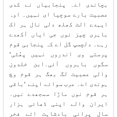
بچاندی اے۔ پنجابیاں نے کدی
عصبیت بارے سوچیا ای نہیں۔ اوہ
ایہدے الٹ کھلھ دلی نال ہر اک
باہری چیز نوں جی ایاں آکھدے
رہے۔ دلچسپ گل اے کہ پنجابی قوم
پرستی وی اندروں نہیں پھُٹی
‘
سگوں باہروں آئی۔ابن خلدون
والی عصبیت لگ بھگ ہر قوم وچ
ہوندی اے۔ عرب سوائے اپنے
‘
باقی
ہر قوم نوں ماڑا سمجھدے نیں۔
ایران والے اپنی ڈھائی ہزار
سال پرانی بادشاہت اتے فخر