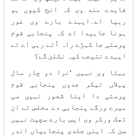
فایدے مند وی کہ انج کیوں ہو
رہیا اے۔ایہدے بارے وی غور
ہونا جاہیدا اے کہ پنجابی قوم
پرستی جا کہڑے راہ اُتے رہی اے تے
ایہدے نتیجے کیہ نکلن
گے؟
بہتا وی نہیں
‘
نرا دو چار سال
پہلاں تیکر جدوں پنجابی قوم
پرستی دا اینا شعور نہیں سی
میرے ورگے پنجابی دے مخلص تے ان
تھک ورکر وی ایس بارے سچیت نہیں
سن کہ اینی جلدی پنجابیاں اندر