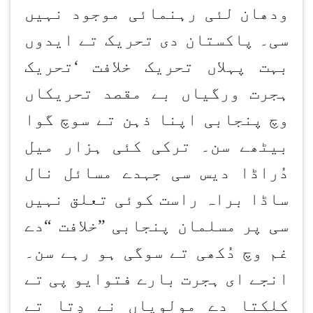
ودھان
لئی رہنمائی موجود نہیں
سی۔ پاکستان دی تحریک تے ایدوں
بہت پہلاں تحریک خلافت
‘
تحریک
ہجرت ورگیاں بے مقصد تحریکاں
وچ پنجابی اپنا ذہن تے سوچ گوا
بیٹھے سن۔ ترکی کئی ہزار میل
دُراڈا دیس سی جہدے مسائل نال
ساڈا براہ راست کوئی تعلق نہیں
سی پر مسلمان پنجابی
”
خلافت
“
دے
غم وچ دُکھی تے سوگی ہو رہے سن۔
انجے ای ہجرت بارے فتوایو پی تے
کلکتا دے مولویاں نے دِتا تے