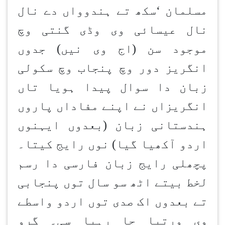
مسلمان
‘
سکھ تے ہندوواں دے نال
نال عیسائی وی وڈی گنتی وچ
موجود سن (اج وی نیں) جدوں
انگریز دور وچ پنجاب وچ سکولی
زبان دا سوال پیدا ہویا تاں
انگریزاں نے اپنے مفاداں پاروں
ہندستانی زبان (بعدوں ایہنوں
اردو آکھیا گیا) نوں رایج کیتا۔
پچھلی رایج زبان فارسی دا رسم
لخط بیتے اٹھ سو سال توں پنجابی
تے بعدوں اک صدی توں اردو واسطے
وی ورتیا جا رہیا سی۔ گرو