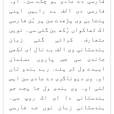
فارسی دے عادی ہو چکے سن۔ اوہ
فارسی دی الف بے راہیں اپنی
پنجابی وی پڑھدے سن پر ہُن
فارسی
اک ٹھاکواں رُکھ بن
گئی سی۔ نویں
متعارف کرائی گئی زبان
ہندستانی وی الف بے نال ای لکھی
جاندی سی جس پاروں مسلمان
ایہدے ول ٹر پئے۔ رہے ہندو تاں
اوہ وی دیوناگری دے عادی سن ایس
لئی اوہ وی ہندی ول جا پجے جو
ہندستانی دا ای اک روپ سی۔
ہندستانی زبان نوں جے فارسی