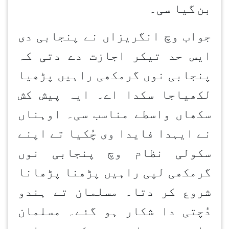
بن
گیا سی۔
جواب وچ انگریزاں نے پنجابی دی
ایس حد تیکر اجازت دے دتی کہ
پنجابی نوں گرمکھی راہیں پڑھیا
لکھیاجا سکدا اے۔ ایہ پیش کش
سکھاں واسطے مناسب سی۔ اوہناں
نے ایہدا فایدا وی چُکیا تے اپنے
سکولی نظام وچ پنجابی نوں
گرمکھی لپی راہیں پڑھنا پڑھانا
شروع کر دتا۔ مسلمان تے ہندو
دُچتی دا شکار ہو گئے۔ مسلمان