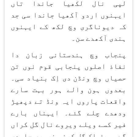
لپی نال لکھیا جاندا تاں
ایہنوں اردو آکھیا جاندا سی جد
کہ دیوناگری وچ لکھ کے ایہنوں
ہندی آکھدے سن۔
پنجاب وچ ہندستانی زبان دا
نفاذ اصلوں پنجابی قوم نوں تن
حصیاں وچ ونڈن
دی اِک بنیاد سی۔
بعدوں ہون
والے ہور بہت سارے
واقعات پاروں ایہ ونڈ تے دپھیڑ
ودھدے چلے گئے۔ ایہناں بارے
فیر کسے ویلے ویروے نال گل کراں
گے۔ صرف اک گل کرنی ضروری جاپدی