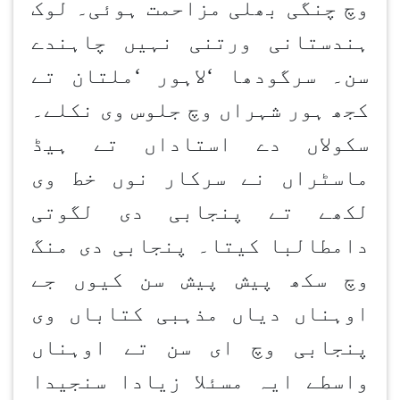
وچ چنگی بھلی مزاحمت ہوئی۔ لوک
ہندستانی ورتنی نہیں چاہندے
سن۔ سرگودھا
‘
لاہور
‘
ملتان تے
کجھ ہور شہراں وچ جلوس وی نکلے۔
سکولاں دے استاداں تے ہیڈ
ماسٹراں نے سرکار نوں خط وی
لکھے تے پنجابی دی لگوتی
دامطالبا کیتا۔ پنجابی دی منگ
وچ سکھ پیش پیش سن کیوں جے
اوہناں دیاں مذہبی کتاباں وی
پنجابی وچ ای سن تے اوہناں
واسطے ایہ مسئلا زیادا سنجیدا