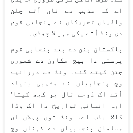
اے کہ مذہب دے ناں اُتے چلن
والیاں تحریکاں نے پنجابی قوم
دی ونڈ اُتے پکی مہر لا چھڈی۔
پاکستان بنن
دے بعد پنجابی قوم
پرستی دا بیج مکاون
دے شعوری
جتن کیتے گئے۔ ونڈ دے دورانیے
وچ پنجابیاں نے مذہبی بنیاد
اُتے اک دُوجے نال جو کجھ کیتا
‘
اوہ انسانی تواریخ دا اک وڈا
کالا باب اے۔ ونڈ توں پہلاں ای
مسلمان پنجابیاں دے ذہناں وچ