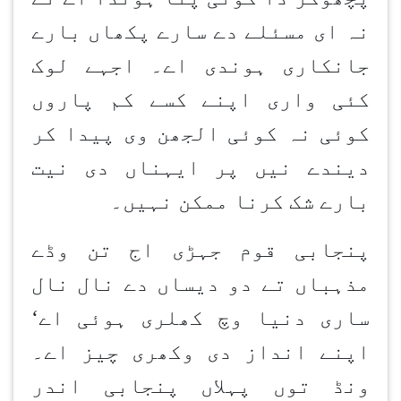
نہ ای مسئلے دے سارے پکھاں بارے
جانکاری ہوندی اے۔ اجہے لوک
کئی واری اپنے کسے کم پاروں
کوئی نہ کوئی الجھن وی پیدا کر
دیندے نیں پر ایہناں دی نیت
بارے شک کرنا ممکن نہیں۔
پنجابی قوم جہڑی اج تن وڈے
مذہباں تے دو دیساں دے نال نال
ساری دنیا وچ کھلری ہوئی اے
‘
اپنے انداز دی وکھری چیز اے۔
ونڈ توں پہلاں پنجابی اندر