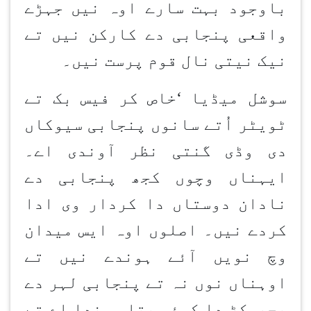
باوجود بہت سارے اوہ نیں جہڑے
واقعی پنجابی دے کارکن نیں تے
نیک نیتی نال قوم پرست نیں۔
سوشل میڈیا
‘
خاص کر فیس بک تے
ٹویٹر اُتے سانوں پنجابی سیوکاں
دی وڈی گنتی نظر آوندی اے۔
ایہناں وچوں کجھ پنجابی دے
نادان دوستاں دا کردار وی ادا
کردے نیں۔ اصلوں اوہ ایس میدان
وچ نویں آئے ہوندے نیں تے
اوہناں نوں نہ تے پنجابی لہر دے
پچھوکڑ دا کوئی پتا ہوندا اے تے