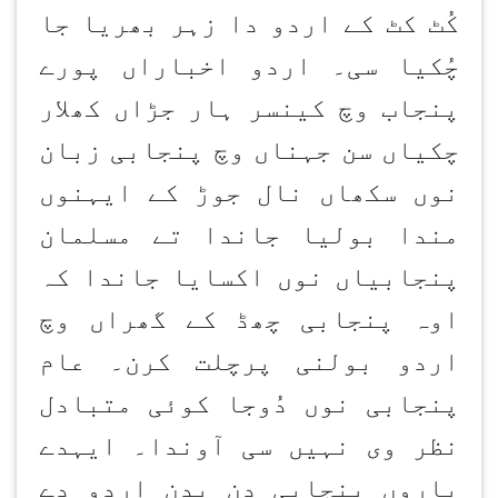
کُٹ کٹ کے اردو دا زہر بھریا جا
چُکیا سی۔ اردو اخباراں پورے
پنجاب وچ کینسر ہار جڑاں کھلار
چکیاں سن جہناں وچ پنجابی زبان
نوں سکھاں نال جوڑ کے ایہنوں
مندا بولیا جاندا تے مسلمان
پنجابیاں نوں اکسایا جاندا کہ
اوہ پنجابی چھڈ کے گھراں وچ
اردو بولنی پرچلت کرن۔ عام
پنجابی نوں دُوجا کوئی متبادل
نظر وی نہیں سی آوندا۔ ایہدے
پاروں پنجابی دن بدن اردو دے