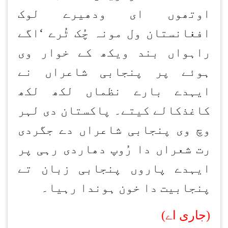
اوتھوں ای ودھیرے لوک
افغانستان ول مونہ چُک ٹُرے
‘
اگے
راہواں بند ویکھ کے خوار وی
ہوئے پر پنجابی شاعراں نے
ایہدے بارے نظماں لکھ لکھ
کاغذکالے کیتے۔ پاکستان دی لہر
وچ وی پنجابی شاعراں دے جگردی
رت شعراں دا رُوپ دھاردی رہی پر
ایہدے پاروں پنجابی زبان تے
پنجابیت دا خون ہوندا رہیا۔
(جاری اے)