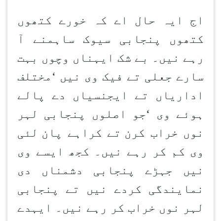
اج ایہ حال اے کہ خورے کتھوں
کتھوں پنجابی سیوک ساہمنے آ
رہے نیں۔ بے شک ایہناں وچوں بہت
سارے جعلی تے فیک وی نیں
‘
مختلف
اداریاں تے ایجنسیاں دے پالے
ہوئے وی
‘
جو اصلوں پنجابی لہر
نوں خراب کرن
تے کراہے پان
لئی
وی کم کر رہے نیں۔ کجھ ایسے وی
نیں جہڑے پنجابی دشمناں دی
نمایندگی کردے نیں تے پنجابی
لہر نوں خراب کر رہے نیں۔ ایہدے