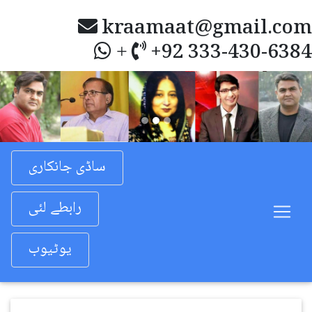
kraamaat@gmail.com
+92 333-430-6384
+
Previous
Nex
ساڈی جانکاری
رابطے لئی
یوٹیوب