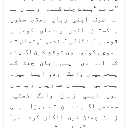
”
مامے
“
بندے چلے گئے۔ اوہناں نے
نہ صرف اپنی زبان چھڈی سگوں
پاکستان اندر وسدیاں دُوجیاں
قوماں
‘
بنگالی
‘
سندھی
‘
پٹھان
تے
بلوچی کولوں وی توقع کرن
لگ پئے
کہ اوہ وی اپنی زبان چھڈ کے
پنجابیاں وانگ اردو اپنا لین۔
پنجابی ایہناں ساریاں زباناں
نوں اپنی زبان وانگ گھٹیا
سمجھن
لگ پئے سن تے جہڑا اپنی
زبان چھڈن
توں انکار کردا سی
‘
اوہنوں
”
غدار
“
سمجھدے سن۔