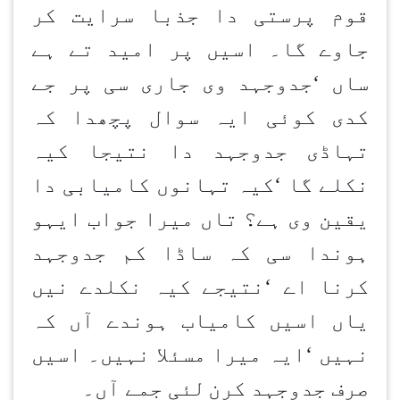
قوم پرستی دا جذبا سرایت کر
جاوے گا۔ اسیں پر امید تے ہے
ساں
‘
جدوجہد وی جاری سی پر جے
کدی کوئی ایہ سوال پچھدا کہ
تہاڈی جدوجہد دا نتیجا کیہ
نکلے گا
‘
کیہ تہانوں کامیابی دا
یقین وی ہے؟ تاں میرا جواب ایہو
ہوندا سی کہ ساڈا کم جدوجہد
کرنا اے
‘
نتیجے کیہ نکلدے نیں
یاں اسیں کامیاب ہوندے آں کہ
نہیں
‘
ایہ میرا مسئلا نہیں۔ اسیں
صرف جدوجہد کرن
لئی جمے آں۔