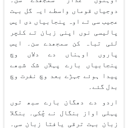
دوجیاں قوماں واسطے ایہ گل بہت
عجیب سی تے اوہ پنجابیاں دی ایس
پالیسی نوں اپنی زبان تے کلچر
لئی تباہ کن سمجھدے سن۔ ایس
پاروں اوہناں دے دلاں وچ
پنجابیاں بارے پہلاں شک شبھے
پیدا ہوئے جہڑے بعد وچ نفرت وچ
بدل گئے۔
اردو دے دھگان
بارے سبھ توں
پہلی اواز بنگال نے چُکی۔ بنگلا
زبان بہت ترقی یافتا زبان سی۔