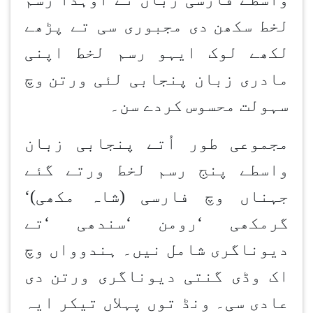
لخط سکھن
دی مجبوری سی تے پڑھے
لکھے لوک ایہو رسم لخط اپنی
مادری زبان پنجابی لئی ورتن
وچ
سہولت محسوس کردے سن۔
مجموعی طور اُتے پنجابی زبان
واسطے پنج رسم لخط ورتے گئے
جہناں وچ فارسی (شاہ مکھی)
‘
گرمکھی
‘
رومن
‘
سندھی
‘
تے
دیوناگری شامل نیں۔ ہندوواں وچ
اک وڈی گنتی دیوناگری ورتن
دی
عادی سی۔ ونڈ توں پہلاں تیکر ایہ