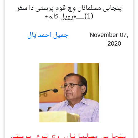
پنجابی مسلماناں وِچ قوم پرستی دا سفر
(1)ـــــ٭رویل کالم٭
جمیل احمد پال
November 07,
2020
پنجابی مسلماناں وِچ قوم پرستی