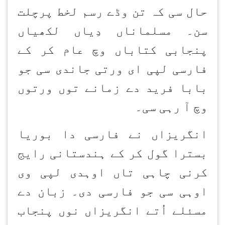
حال سی کہ تن وڈے رسم لخط پرچلت
سن۔ مسلماناں دِیاں لکھیاں
پنجابی کتاباں وچ عام کر کے
فارسی لپی ای ورتی جاندی سی جو
بابا فرید دے زمانے توں ورتوں
وچ آ رہی سی۔
انگریزاں نے فارسی دا بوریا
بسترا گول کر کے ہندستانی رایج
کرنی چاہی تاں اوہدی لپی وی
اوہی سی جو فارسی دی۔ زبان دے
مسئلے اُتے انگریزاں نوں پنجاب