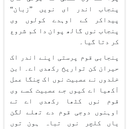
پنجاب اندر ای نویں
”
زبان
“
پیداکر کے اوہدے کولوں وی
پنجاب نوں گالھ پوان
دا کم شروع
کر دتا گیا۔
پنجابی قوم پرستی اپنے اندر اک
حیران کن تواریخ رکھدی اے۔ ابن
خلدوں نے عصبیت نوں اک چنگا عمل
آکھیا اے کیوں جے عصبیت کسے وی
قوم نوں کٹھا رکھدی اے تے
اوہنوں دوجی قوم دے تھلے لگن
یاں کلچر نوں تباہ ہون
توں