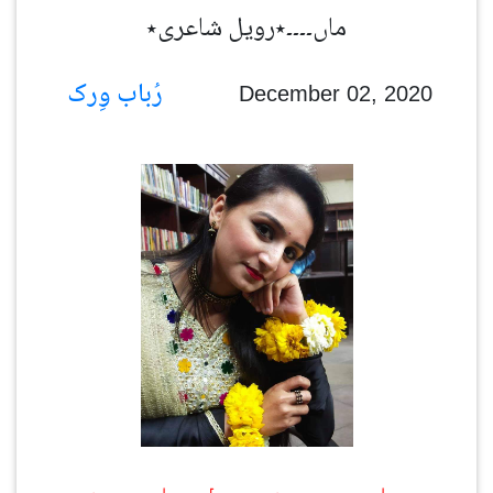
ماں۔۔۔۔٭رویل شاعری٭
رُباب وِرک
December 02, 2020