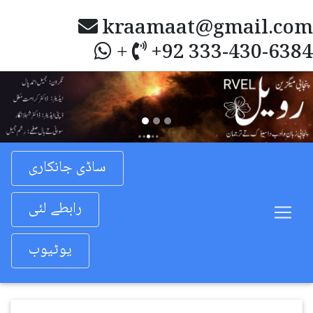
kraamaat@gmail.com
+92 333-430-6384
+
Previous
Nex
ساڈی جانکاری
رابطے لئی
یوٹیوب