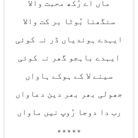
ماں اے رُکھ محبت والا
سنگھنا بُوٹا بر کت والا
ایہدے ہوندیاں ڈر نہ کوئی
ایہدے باہجو گھر نہ کوئی
سینے لا کے ہوکے ہاواں
جھولی بھر بھر دین دعاواں
رب دا دوجا رُوپ نیں ماواں
٭٭٭٭٭