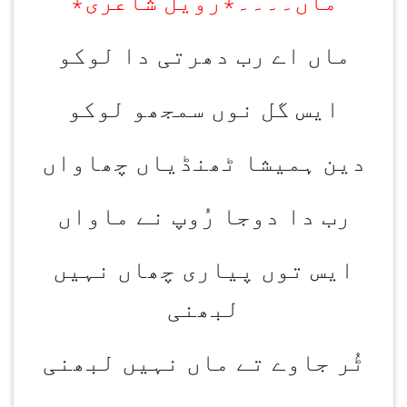
ماں۔۔۔۔٭رویل شاعری٭
ماں اے رب دھرتی دا لوکو
ایس گل نوں سمجھو لوکو
دین ہمیشا ٹھنڈیاں چھاواں
رب دا دوجا رُوپ نے ماواں
ایس توں پیاری چھاں نہیں
لبھنی
ٹُر جاوے تے ماں نہیں لبھنی