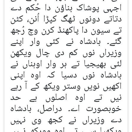
اجہی پوشاک بناؤن دا حُکم دے
دتاتے دونوں ٹھگ کپڑا اُنن، کٹن
تے سیون دا پاکھنڈ کرن وچ رُجھ
گئے۔ بادشاہ نے کئی وار اپنے
وزیراں نوں کم دی چال ویکھن
لئی بھیجیا تے ہر وار اوہناں نے
بادشاہ نوں دسیا کہ اوہ اپنی
اکھیں نویں وستر ویکھ کے آ رہے
نیں تے اوہ اصلوں بے حد
خوبصورت اے۔ دراصل، بادشاہ
دے وزیراں نے کجھ وی نہیں
ویکھیا سی، تے اوہ مورکھ نہیں