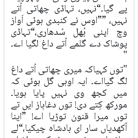
پے گیا۔“نہیں، تہاڈی چھاتی اُتے
نہیں، ””اوس نے کنبدی ہوئی اَواز
وچ اپنی بُھل سُدھاری،“تہاڈی
پوشاک دے گلمے اُتے داغ لگیا اے۔
"
"توں کہیاکہ میری چھاتی اُتے داغ
لگ گیااے۔ ایہ اوہی گل ہوئی کہ
میں کجھ وی نہیں پایا ہویا۔
مورکھ کِتے دی! توں دغاباز ایں تے
توں میرا قنون توڑیا اے! ”اینا
آکھدیاں سار ای بادشاہ چیکیا،“لے