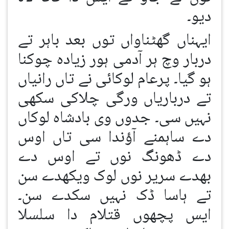
دیو۔
ایہناں گھٹناواں توں بعد باہر تے
دربار وچ ہر آدمی ہور زیادہ چوکنا
ہو گیا۔ پرعام لوکائی نے تاں رانیاں
تے درباریاں ورگی چلاکی سکھی
نہیں سی۔ جدوں وی بادشاہ لوکاں
دے ساہمنے آؤندا سی تاں اوس
دے ڈھونگ نوں تے اوس دے
بھدے سریر نوں لوک ویکھدے سن
تے ہاسا ڈک نہیں سکدے سن۔
ایس پچھوں قتلام دا سلسلا