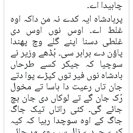
چاہیدا اے۔
پربادشاہ ایہ کدے نہ من داکہ اوہ
غلط اے۔ اوس نوں اوس دی
غلطی دسنا اپنے گلے وچ پھندا
پاؤن دے برابر سی۔ بُڈھے وزیر نے
سوچیا کہ جیکر کسے طرحاں
بادشاہ نوں فیر توں کپڑے پوا دتے
جان تاں رعیت دا ہاسا تے مخول
رُک جان گے تے لوکاں دی جان بچ
جائے گی۔ کئی راتاں تیک جاگ
جاگ کے اوہ سوچدا رہیا کہ کیہ
کرے جہدے نال سپ وی مر جائے