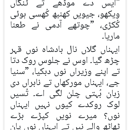
"ایس دے موڈھے تے ٹنگاں
ویکھو، جیویں کھنبھ کُھسی ہوئی
کُکڑی، ”چوتھے آدمی نے طعنا
ماریا۔
ایہناں گلاں نال بادشاہ نوں قہر
چڑھ گیا۔ اوس نے جلوس روک دتا
تے اپنے وزیراں نوں دبکیا، ”سنیا
جے، ایہناں مورکھاں تے نابراں دی
زبان بُہتی چلن لگی اے۔ تُسیں
لوک روکدے کیوں نہیں ایہناں
نوں؟ میرے نویں کپڑے بڑے
ٹھاٹھ والے نیں تے ایہناں نوں پان