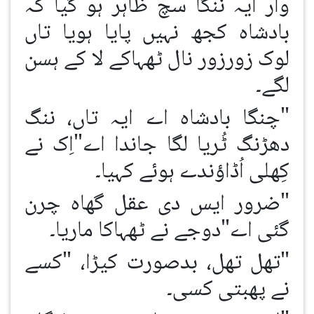
وار ایہ ننگا سچ ظاہر ہو گیا کہ
بادشاہ کجھ نہیں پایا ہویا تاں
لوک زورزور نال ٹھہاکے لا کے ہسن
لگے۔
"چنگا بادشاہ اے ایہ تاں، ننگ
دھڑنگ ٹُریا لگا جاندا اے"اِک نے
کِھلی اُڈاؤندے ہوئے کہیا۔
"ضرور ایس دی عقل گھاہ چرن
گئی اے"دوجے نے ٹھہاکا ماریا۔
"تھل تھل، بدصورت کیڑا، "کسے
نے پھبتی کسی۔