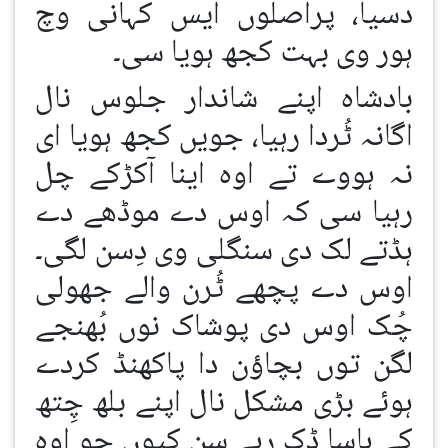
دسیا، پراصلوں ایس کہانی وچ
ہور وی بہت کجھ ہویا سی۔
بادشاہ اپنے شاندار جلوس نال
اگانہ ٹُردا رہیا، جویں کجھ ہویا ای
نہ ہووے تے اوہ اینا آکڑکے چل
رہیا سی کہ اوس دے موڈھے دے
ہڈتے لک دی سنگلی وی دِسن لگی۔
اوس دے پچھے ٹُرن والے جھولی
چُک اوس دی پوشاک نوں بُھنجے
لگن توں بچاؤن دا پاکھنڈ کردے
ہوئے بڑی مشکل نال اپنے بلھ چِتھ
کے ہاسا ڈک رہے سن کیوں جو اوہ