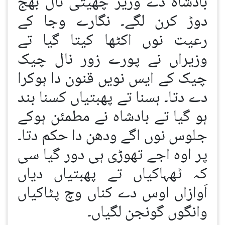
بادشاہ دے وزیر چھیتی نال بھج
دوڑ کرن لگے۔ نگارے وجا کے
رعیت نوں اکٹھا کیتا گیا تے
وزیراں نے پورے زور نال چیک
چیک کے ایس نویں قنون دا ہوکرا
دے دتا۔ ہسنا تے پھبتیاں کسنا بند
ہو گیا تے بادشاہ نے مطمئن ہوکے
جلوس نوں اگے ودھن دا حکم دتا۔
پر اوہ اجے تھوڑی ہی دور گیا سی
کہ ٹھہاکیاں تے پھبتیاں دیاں
اَوازاں اوس دے کناں وچ پٹاکیاں
وانگوں گونجن لگیاں۔