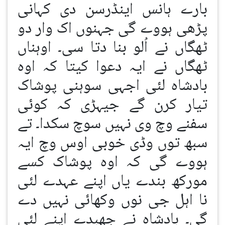
بارے ہانس اینڈرسن دی کہانی
پڑھی ہووے گی جہنوں اک وار دو
ٹھگاں نے اُلو بنا دتا سی۔ اوہناں
ٹھگاں نے ایہ دعوا کیتا کہ اوہ
بادشاہ لئی اجہی سوہنی پوشاک
تیار کرن گے جیہڑی کہ کوئی
سفنے وچ وی نہیں سوچ سکدا۔ تے
سبھ توں وڈی خوبی اوس وچ ایہ
ہووے گی کہ اوہ پوشاک کسے
مورکھ بندے یاں اپنے عہدے لئی
نا اہل جی نوں وکھائی نہیں دے
گی۔ بادشاہ نے جھبدے اپنے لئی