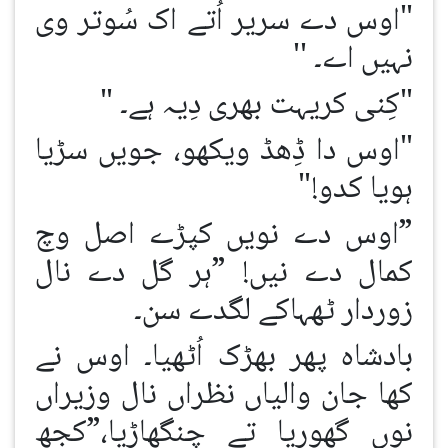
"اوس دے سریر اُتے اک سُوتر وی
نہیں اے۔ ''
"کِنی کریہت بھری دِیہ ہے۔ "
"اوس دا ڈِھڈ ویکھو، جویں سڑیا
ہویا کدو!"
”اوس دے نویں کپڑے اصل وچ
کمال دے نیں! ”ہر گل دے نال
زوردار ٹھہاکے لگدے سن۔
بادشاہ پھر بھڑک اُٹھیا۔ اوس نے
کھا جان والیاں نظراں نال وزیراں
نوں گھوریا تے چنگھاڑیا،”کجھ