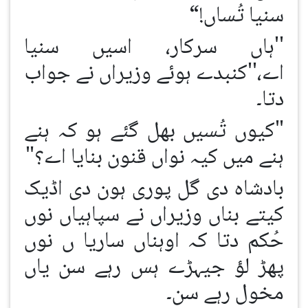
سنیا تُساں!“
''ہاں سرکار، اسیں سنیا
اے،''کنبدے ہوئے وزیراں نے جواب
دتا۔
"کیوں تُسیں بھل گئے ہو کہ ہنے
ہنے میں کیہ نواں قنون بنایا اے؟"
بادشاہ دی گل پوری ہون دی اڈیک
کیتے بناں وزیراں نے سپاہیاں نوں
حُکم دتا کہ اوہناں ساریا ں نوں
پھڑ لؤ جیہڑے ہس رہے سن یاں
مخول رہے سن۔