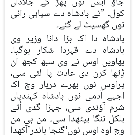
جاؤ ایس نوں پھڑ کے جلاداں
کول۔ ”تے بادشاہ دے سپاہی رانی
نوں گھسیٹ لے گئے۔
بادشاہ دا اک بڑا دانا وزیر وی
بادشاہ دے قہردا شکار ہوگیا۔
بھاویں اوس نے وی سبھ کجھ ان
ڈِٹھا کرن دی عادت پا لئی سی،
پراوس نوں بھرے دربار وچ اک
اجہے آدمی نوں بادشاہ کہندیاں
شرم آؤندی سی، جہڑا گدی اُتے
بلکل ننگا بیٹھدا سی۔ من ہی من
وچ اوہ اوس نوں‘گنجا باندر’آکھدا