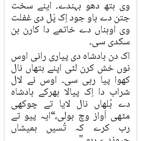
وی ہتھ دھو بہندے۔ اینے سخت
جتن دے باو جود اِک پَل دی غفلت
وی اوہناں دے خاتمے دا کارن بن
سکدی سی۔
اک دن بادشاہ دی پیاری رانی اوس
نوں خش کرن لئی اپنے ہتھاں نال
کھوا پیا رہی سی۔ اوس نے لال
شراب دا اِک پیالا بھرکے بادشاہ
دے بُلھاں نال لایا تے چوکھی
مٹھی اَواز وچ بولی،“ایہ پیو تے
رب کرے کہ تُسیں ہمیشاں
جیوندے رہو۔"