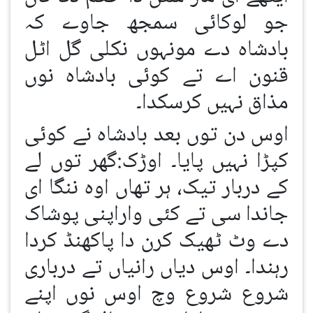
جو لوکائی سمجھ جاوے کہ
بادشاہ دے مونہوں نکلی گل اٹل
قنون اے تے کوئی بادشاہ نوں
مذاق نہیں کرسکدا۔
اوس دن توں بعد بادشاہ نے کوئی
کپڑا نہیں پایا۔ اوڑک:گھر توں لے
کے دربار تیک، ہر تھاں اوہ ننگا ای
جاندا سی تے کئی واراپنی پوشاک
دے وٹ ٹھیک کرن دا پاکھنڈ کردا
رہندا۔ اوس دیاں رانیاں تے درباری
شروع شروع وچ اوس نوں اپنے