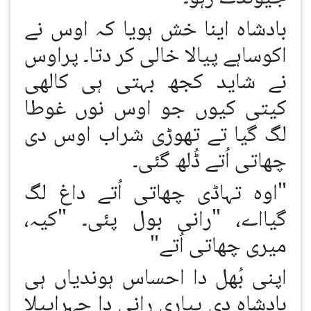
بادشاہ اینا خش ہویا کہ اوس نے
اکوساہے پیالا خالی کر دتا۔ پراوس
نے شاید کجھ بہتی ہی کالھی
کیتی کیوں جو اوس نوں غوطا
لگ گیا تے تھوڑی شراب اوس دی
چھاتی اُتے ڈُلھ گئی۔
"اوہ تہاڈی چھاتی اُتے داغ لگ
گیااے، "رانی بول پئی۔ "کیہ،
میری چھاتی اُتے"
اپنی بُھل دا احساس ہوندیاں ہی
بادشاہ دی پیاری رانی دا چہراپیلا