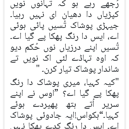
رُجھے رہے ہو کہ تہانوں نویں
کپڑیاں دا دھیان ای نہیں رہیا۔
جیہڑی پوشاک تُسیں پائی ہوئی
اے، ایس دا رنگ پھکا پے گیا اے۔
تُسیں اپنے درزیاں نوں حُکم دیو
کہ اوہ تہاڈے لئی اک نویں تے
شاندار پوشاک تیار کرن۔ "
"کیہ کہیا، میری پوشاک دا رنگ
پھکا پے گیا اے؟ ”اوس نے اپنے
سریر اُتے ہتھ پھیردے ہوئے
کہیا۔“بکواس!ایہ جادوئی پوشاک
اے۔ ایس دا رنگ کدے پھکا نہیں