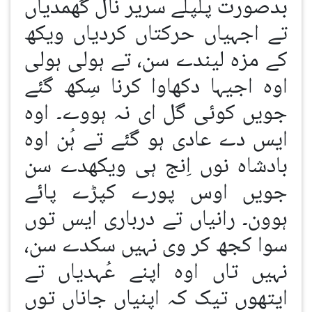
بدصورت پلپلے سریر نال گھمدیاں
تے اجہیاں حرکتاں کردیاں ویکھ
کے مزہ لیندے سن، تے ہولی ہولی
اوہ اجیہا دکھاوا کرنا سِکھ گئے
جویں کوئی گل ای نہ ہووے۔ اوہ
ایس دے عادی ہو گئے تے ہُن اوہ
بادشاہ نوں اِنج ہی ویکھدے سن
جویں اوس پورے کپڑے پائے
ہوون۔ رانیاں تے درباری ایس توں
سوا کجھ کر وی نہیں سکدے سن،
نہیں تاں اوہ اپنے عُہدیاں تے
ایتھوں تیک کہ اپنیاں جاناں توں