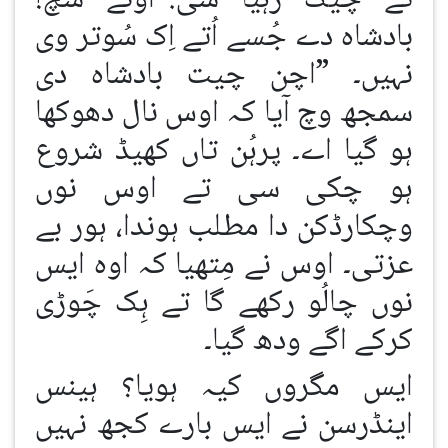
تے چیک رہیا سی:“اوئے سچ!
بادشاہ دے جُسے اُتے اِک سُوتر وی
نہیں۔ ”اچن چیت بادشاہ دی
سمجھ وچ آیا کہ اوس نال دھوکھا
ہو گیا اے۔ پرہُن تاں کھیڈ شروع
ہو چکی سی تے اوس نوں
وچکارڈکن دا مطلب ہوندا، ہور بے
عزتی۔ اوس نے مِتھیا کہ اوہ ایس
نوں چالُو رکھے گا تے ہِک چَوڑی
کرکے اگے ودھ گیا۔
ایس مگروں کیہ ہویا؟ ہینس
اینڈرسن نے ایس بارے کجھ نہیں