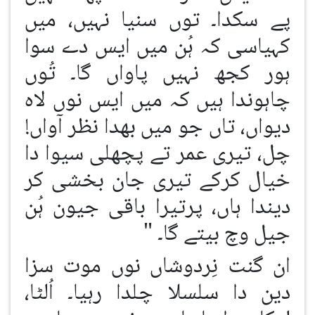
پے سکدا۔ توں سنیا نہیں، میں
کہیاسی کہ ہُن میں ایس دے سوا
ہور کجھ نہیں پاواں گا۔ تُوں
چاہوندا ہیں کہ میں ایس نوں لاہ
دیواں، تاں جو میں بھدا نظر آواں!
چل، تیری عمر تے پچھلی سیوا دا
خیال کرکے تیری جان بخشی کر
دیندا ہاں، پرتیرا باقی جیون ہُن
جیل وچ بیتے گا۔ "
ان گنت نِردوشاں نوں موت سزا
دین دا سلسلا چلدا رہیا۔ اُلٹا،