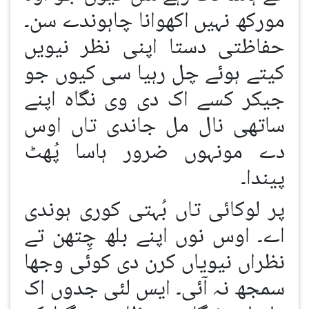
مورکھ نہیں اکھوانا چاہوندے سن۔
حفاظتی دستا اپنی نظر نیویں
کیتے ہوئے چل رہیا سی کیوں جو
جیکر کسے اک دی وی نگاہ اپنے
ساتھی نال مل جاندی تاں اوس
دے مونہوں ضرور ہاسا پُھٹ
پیندا۔
پر لوکائی تاں بُہتی کوری ہوندی
اے۔ اوس نوں اپنے بلھ چِتھن تے
نظراں نیویاں کرن دی کوئی وجھا
سمجھ نہ آئی۔ ایس لئی جدوں اک