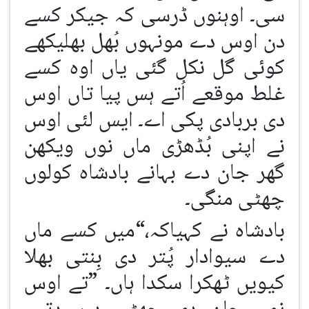
سی۔ اوہنوں ڈرسی کہ جیکر کسے
دن اوس دے مونہوں بُھل بھلیکھے
کوئی گل نکل گئی یاں اوہ کسے
غلط موقعے اُتے ہس پیا تاں اوس
دی بربادی پکی اے۔ ایس لئی اوس
نے اپنی بُڈھڑی ماں نوں ویکھن
گھر جان دے بہانے بادشاہ کولوں
چھٹی منگی۔
بادشاہ نے کہیاکہ،“میں کسے ماں
دے سیوادار پُتر دی بِنتی بھلا
کیویں ٹھکرا سکدا ہاں۔ ”تے اوس