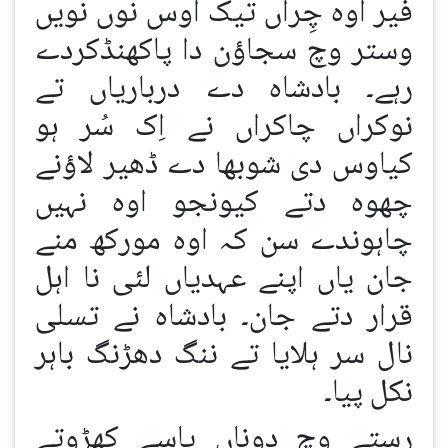
فیر اوہ چِراں تیک اوس نوں نویں
وستر وچ سجاؤن دا پاکھنڈکردے
رہے۔ بادشاہ دے درباریاں تے
نوکراں چاکراں نے اِک سُر ہو
کیاوس دی شوبھا دے ڈھیر لاؤنے
چھوہ دتے کیونجو اوہ نہیں
چاہوندے سن کہ اوہ مورکھ منے
جان یاں اپنے عہدیاں لئی نا اہل
قرار دتے جان۔ بادشاہ نے تسلی
نال سر ہلایا تے ننگ دھڑنگ باہر
نکل پیا۔
رستے وچ دوناں پاسے کھڑوتے