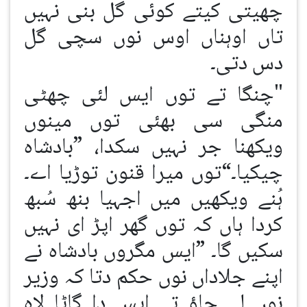
چھیتی کیتے کوئی گل بنی نہیں
تاں اوہناں اوس نوں سچی گل
دس دتی۔
"چنگا تے توں ایس لئی چھٹی
منگی سی بھئی توں مینوں
ویکھنا جر نہیں سکدا، ”بادشاہ
چیکیا۔“توں میرا قنون توڑیا اے۔
ہُنے ویکھیں میں اجہیا بنھ سُبھ
کردا ہاں کہ توں گھر اپڑ ای نہیں
سکیں گا۔ ”ایس مگروں بادشاہ نے
اپنے جلاداں نوں حکم دتا کہ وزیر
نوں لے جاؤ تے ایس دا گاٹا لاہ