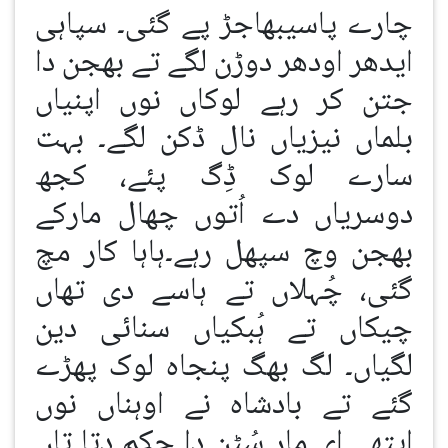
چارے پاسیبھاجڑ پے گئی۔ سپاہی
ایدھر اودھر دوڑن لگے تے بھجن دا
جتن کر رہے لوکاں نوں اپنیاں
بلماں نیزیاں نال ڈکن لگے۔ بہت
سارے لوک ڈِگ پئے، کجھ
دوسریاں دے اُتوں چھال مارکے
بھجن وچ سپھل رہے۔ہاہا کار مچ
گئی، چُہلاں تے ہاسے دی تھاں
چیکاں تے ہُبکیاں سنائی دین
لگیاں۔ لگ بھگ پنجاہ لوک پھڑے
گئے تے بادشاہ نے اوہناں نوں
ایتھے ای مار سُٹن دا حکم دتا تاں