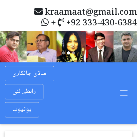
kraamaat@gmail.com
+92 333-430-6384
+
Previous
Nex
ساڈی جانکاری
رابطے لئی
یوٹیوب