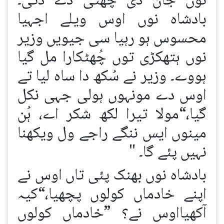
نوں جان دی چھٹی دے دتی۔
بادشاہ نوں اوس ویلے اجہیا
محسوس ہو رہیا سی جیویں وزیر
نوں ہتھکڑی توں چُھٹکارا مل گیا
ہووے۔ وزیر نے سُکھ دا ساہ لیا تے
اوس دے مونہوں ہولی جہی نکل
گیا،“مولا تیرا لکھ شکر اے، ہُن
مینوں ایس ننگے راجے ول ویکھنا
نہیں پئے گا۔ "
بادشاہ نوں بھنک پئی تاں اوس نے
اپنے خادماں کولوں پچھیا،“کیہ
آکھیااوس نے؟ ”خادماں کولوں