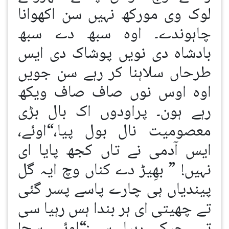
لوک وی مورکھ نہیں سن اکھوانا
چاہوندے۔ اوہ سبھ دے سبھ
بادشاہ دی نویں پوشاک دی ایس
طرحاں سلاہنا کر رہے سن جویں
اوہ اوس نوں صاف صاف ویکھ
رہے ہون۔ پراودوں اک بال بڑی
معصومیت نال بول پیا،“اوئے،
ایس آدمی نے تاں کجھ پایا ای
نہیں! ” بھِیڑ دے کناں وچ ایہ گل
پیندیاں ہی چارے پاسے پسر گئی
تے چھیتی ای ہر بندا ہس رہیا سی