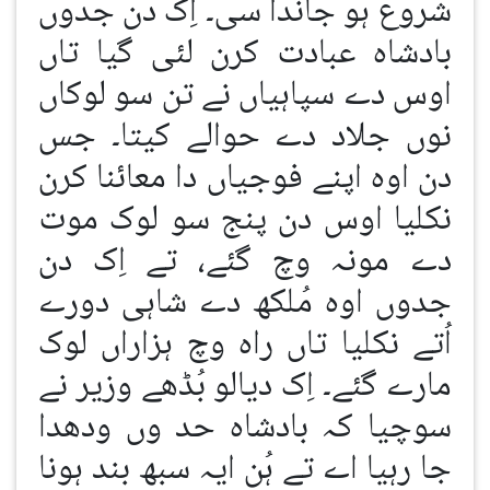
شروع ہو جاندا سی۔ اِک دن جدوں
بادشاہ عبادت کرن لئی گیا تاں
اوس دے سپاہیاں نے تن سو لوکاں
نوں جلاد دے حوالے کیتا۔ جس
دن اوہ اپنے فوجیاں دا معائنا کرن
نکلیا اوس دن پنج سو لوک موت
دے مونہ وچ گئے، تے اِک دن
جدوں اوہ مُلکھ دے شاہی دورے
اُتے نکلیا تاں راہ وچ ہزاراں لوک
مارے گئے۔ اِک دیالو بُڈھے وزیر نے
سوچیا کہ بادشاہ حد وں ودھدا
جا رہیا اے تے ہُن ایہ سبھ بند ہونا