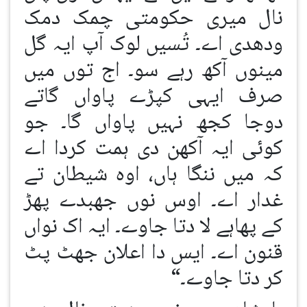
نال میری حکومتی چمک دمک
ودھدی اے۔ تُسیں لوک آپ ایہ گل
مینوں آکھ رہے سو۔ اج توں میں
صرف ایہی کپڑے پاواں گاتے
دوجا کجھ نہیں پاواں گا۔ جو
کوئی ایہ آکھن دی ہمت کردا اے
کہ میں ننگا ہاں، اوہ شیطان تے
غدار اے۔ اوس نوں جھبدے پھڑ
کے پھاہے لا دتا جاوے۔ ایہ اک نواں
قنون اے۔ ایس دا اعلان جھٹ پٹ
کر دتا جاوے۔“