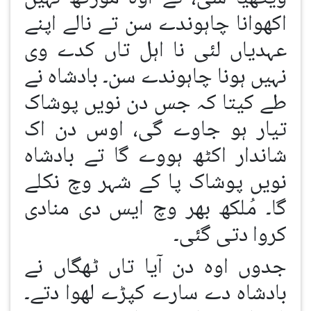
اکھوانا چاہوندے سن تے نالے اپنے
عہدیاں لئی نا اہل تاں کدے وی
نہیں ہونا چاہوندے سن۔ بادشاہ نے
طے کیتا کہ جس دن نویں پوشاک
تیار ہو جاوے گی، اوس دن اک
شاندار اکٹھ ہووے گا تے بادشاہ
نویں پوشاک پا کے شہر وچ نکلے
گا۔ مُلکھ بھر وچ ایس دی منادی
کروا دتی گئی۔
جدوں اوہ دن آیا تاں ٹھگاں نے
بادشاہ دے سارے کپڑے لھوا دتے۔