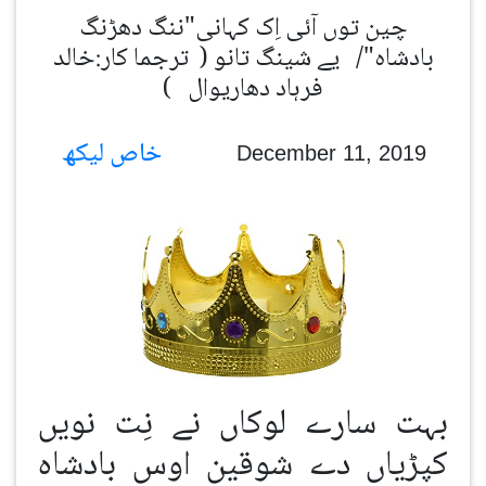
چین توں آئی اِک کہانی"ننگ دھڑنگ
بادشاہ"/ یے شینگ تانو ( ترجما کار:خالد
فرہاد دھاریوال )
خاص لیکھ
December 11, 2019
بہت سارے لوکاں نے نِت نویں
کپڑیاں دے شوقین اوس بادشاہ