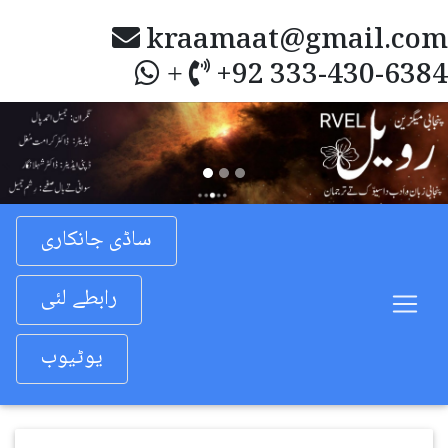
kraamaat@gmail.com
+92 333-430-6384
+
Previous
Nex
ساڈی جانکاری
رابطے لئی
یوٹیوب