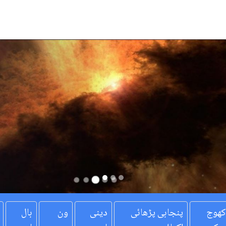
کھوج
پنجابی پڑھائی
دینی
ون
بال