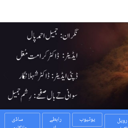
Previous
یوٹیوب
رابطے
ساڈی
رویل