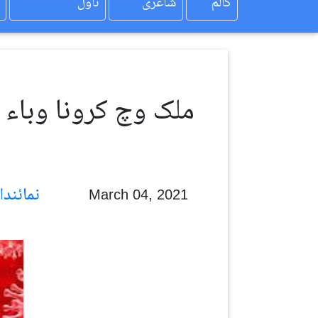
کالم
شاعری
ناول
نمائندا رویل
March 04, 2021