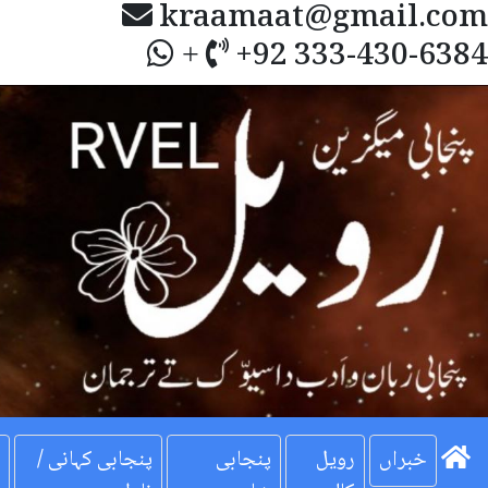
kraamaat@gmail.com
+92 333-430-6384
+
Next
خبراں
رویل
پنجابی
پنجابی کہانی /