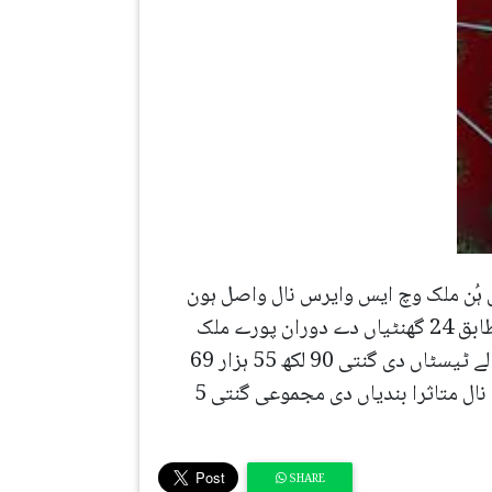
دیاں دی جان لے لئی اے ایس طرحاں ہُن ملک وچ ایس وایرس نال واصل ہون
والے بندیاں دی گنتی 13 ہزار توں ٹپ گئی اے۔ نیشنل کمانڈ اینڈ اپریشن سینٹر ولوں جاری آنکڑیاں دے مطابق 24 گھنٹیاں دے دوران پورے ملک
وچ 32 ہزار 945 بندیاں دے کرونا ٹیسٹ کیتے گئے‘ ایس طرحاں ایس روگ دی تشخیص لئی کیتے جان والے ٹیسٹاں دی گنتی 90 لکھ 55 ہزار 69
ہو گئی اے۔ پورے ملک توں ہور 1 ہزار 388 بندیاں وچ کرونا دی تشخیص ہوئی اے۔ ایس طرحاں ایس وباء نال متاثرا بندیاں دی مجموعی گنتی 5
SHARE