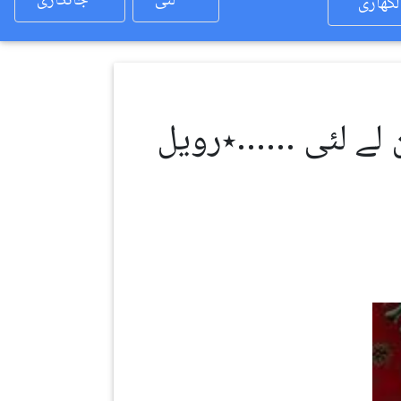
لئی
جانکاری
لکھاری
 وچ 75 بندیاں دی جان لے لئی ……٭رویل