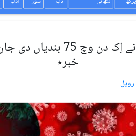
پرکھ
لکھائی
ادب
سون
ادب
ملک وچ کرونا وباء نے اِک دن
خبر٭