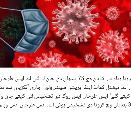
اسلام آباد (نیوز ڈیسک) پورے ملک وچ کرونا وباء نے اِک دن وچ 75 بن