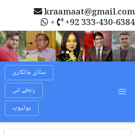
kraamaat@gmail.com
+92 333-430-6384
+
Previous
Nex
ساڈی جانکاری
رابطے لئی
یوٹیوب