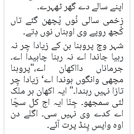
اپنے سالے دے گھر ٹھہرے۔
زخمی سالی نُوں پُچھن گئے تاں
کُجھ روپے وی اوہناں نوں دِتے۔
شہر وچ پروہنا بن کے زیادا چِر نہ
رہیا جاندا اے نہ رہنا چاہیدا اے۔
جرماناں دااکھان اے،"پروہنا
مچھی وانگوں ہوندا اے‘ زیادا چِر
تازا نہیں رہندا۔" ایہ اکھان ہر ملک
لئی سمجھو۔ جِنّا ایہ اج کل سچّا
اے کدے وی نہیں سی۔ اگلے دن
اوہ واپس پِنڈ پرت آئے۔