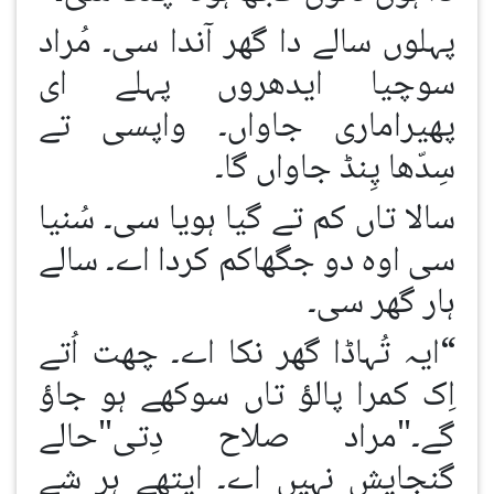
پہلوں سالے دا گھر آندا سی۔ مُراد
سوچیا ایدھروں پہلے ای
پھیراماری جاواں۔ واپسی تے
سِدّھا پِنڈ جاواں گا۔
سالا تاں کم تے گیا ہویا سی۔ سُنیا
سی اوہ دو جگھاکم کردا اے۔ سالے
ہار گھر سی۔
“ایہ تُہاڈا گھر نکا اے۔ چھت اُتے
اِک کمرا پالؤ تاں سوکھے ہو جاؤ
گے۔"مراد صلاح دِتی"حالے
گنجایش نہیں اے۔ ایتھے ہر شے