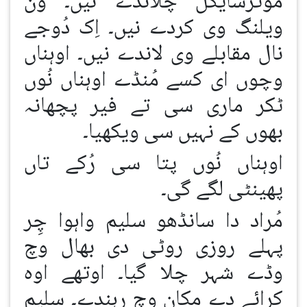
موٹرسایکل چلاندے نیں۔ ون
ویلنگ وی کردے نیں۔ اِک دُوجے
نال مقابلے وی لاندے نیں۔ اوہناں
وچوں ای کسے مُنڈے اوہناں نُوں
ٹکر ماری سی تے فیر پچھانہ
بھوں کے نہیں سی ویکھیا۔
اوہناں نُوں پتا سی رُکے تاں
پھینٹی لگے گی۔
مُراد دا سانڈھو سلیم واہوا چِر
پہلے روزی روٹی دی بھال وچ
وڈے شہر چلا گیا۔ اوتھے اوہ
کرائے دے مکان وچ رہندے۔ سلیم