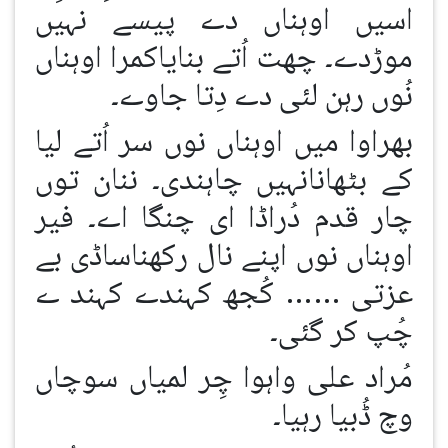
اسیں اوہناں دے پیسے نہیں
موڑدے۔ چھت اُتے بنایاکمرا اوہناں
نُوں رہن لئی دے دِتا جاوے۔
بھراوا میں اوہناں نوں سر اُتے لیا
کے بٹھانانہیں چاہندی۔ ننان توں
چار قدم دُراڈا ای چنگا اے۔ فیر
اوہناں نوں اپنے نال رکھناساڈی بے
عزتی …… کُجھ کہندے کہند ے
چُپ کر گئی۔
مُراد علی واہوا چِر لمیاں سوچاں
وچ ڈُبیا رہیا۔