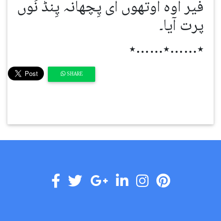
فیر اوہ اوتھوں ای پِچھانہ پِنڈ نُوں
پرت آیا۔
٭……٭……٭
SHARE