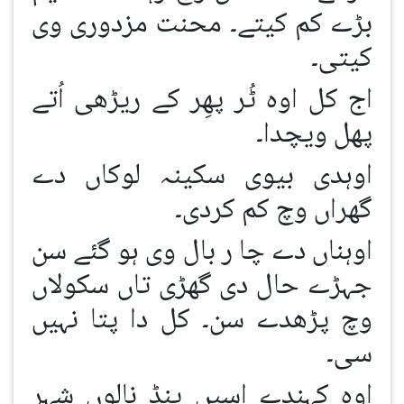
بڑے کم کیتے۔ محنت مزدوری وی
کیتی۔
اج کل اوہ ٹُر پھِر کے ریڑھی اُتے
پھل ویچدا۔
اوہدی بیوی سکینہ لوکاں دے
گھراں وچ کم کردی۔
اوہناں دے چا ر بال وی ہو گئے سن
جہڑے حال دی گھڑی تاں سکولاں
وچ پڑھدے سن۔ کل دا پتا نہیں
سی۔
اوہ کہندے اسیں پنڈ نالوں شہر