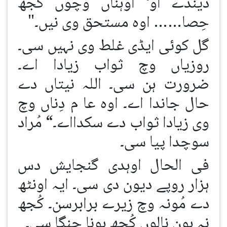
دیندے او‘ اوہناں وچوں کُجھ
حِصا…… اوہ مستحق وی نیں۔"
گل کوئی ایڈی غلط وی نہیں سی۔
روزیاں وچ ثواب زیادا اے۔
ضرورت ہن سی۔ اللہ نیتاں دے
حال جاندا اے۔ اوہ عا م دِناں وچ
وی زیادا ثواب دے سکدااے۔“ مُراد
سوچدا پیا سی۔
فی الحال اوہدی گنجایش دس
ہزار روپے دیون دی سی۔ ایہ اونٹھ
دے مُونہ وچ زیرے برابرسن۔ کُجھ
نہ ہون نالوں کُجھ ہونا چنگا سی۔