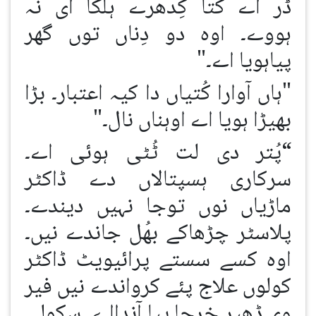
ڈر اے کُتا کِدھرے ہلکا ای نہ
ہووے۔ اوہ دو دِناں توں گھر
پیاہویا اے۔"
"ہاں آوارا کُتیاں دا کیہ اعتبار۔ بڑا
بھیڑا ہویا اے اوہناں نال۔"
“پُتر دی لت ٹُٹی ہوئی اے۔
سرکاری ہسپتالاں دے ڈاکٹر
ماڑیاں نوں توجا نہیں دیندے۔
پلاسٹر چڑھاکے بھُل جاندے نیں۔
اوہ کسے سستے پرائیویٹ ڈاکٹر
کولوں علاج پئے کرواندے نیں فیر
وی ڈھیر خرچا پیا آندااے۔ سکولی