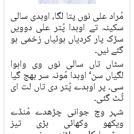
مُراد علی نوں پتا لگا، اوہدی سالی
سکینہ تے اوہدا پُتر علی دوویں
سڑک پار کردیاں ہوئیاں زخمی ہو
گئے نیں۔
سٹاں تاں سالی نوں وی واہوا
لگیاں سن‘ اوہدا مُونہ سر بھج گیا
سی۔ پر اوہدے پُتر دی تاں لت ای
ٹُٹ گئی۔
شہر وچ جوانی چڑھدے مُنڈے
ویکھو وکھائی بڑی تیز