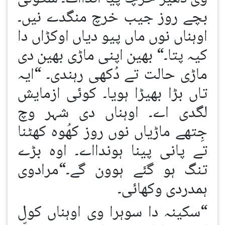
بچے روز جیب خرچ منگدے نیں۔
اوہناں نوں ماں پیو دیاں اوکڑاں دا
کیہ پتا۔“ بھین اپنی ماڑی بھین دی
ماڑی حالت تے دُکھی رہندی۔ “ایہ
تاں بڑا بھیڑا ہویا۔ کوئی ازمایش
لگدی اے۔ اوہناں دی شہر وچ
جِتھے ماڑیاں نوں روز کھُوہ کھٹنا
تے پانی پینا ہوندااے۔ اوہ بڑے
تنگ ہو گئے ہوون گے۔“مرادوی
ہمدردی وکھائی۔
“سکینہ دا سوہرا وی اوہناں کول