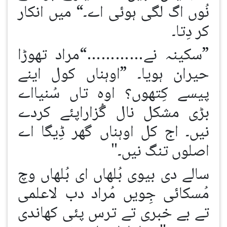
نُوں اگ لگی ہوئی اے۔“ میں انکار
کر دِتا۔
”سکینہ نے…………“مراد تھوڑا
حیران ہویا۔ ”اوہناں کول اینے
پیسے کِتھوں؟ اوہ تاں سُنیااے
بڑی مشکل نال گُزاراپئے کردے
نیں۔ اج کل اوہناں گھر ڈِیگا اے
اصلوں تنگ نیں۔"
سالے دی بیوی بُلھاں ای بُلھاں وچ
مُسکائی جِویں مُراد دب لاعلمی
تے بے خبری تے ترس پئی کھاندی