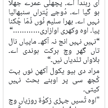
ای رہندا اے۔ پچھلی عمرے جھلّا
ہو گیا اے۔ دُوجے پُتراں سنبھالیا
نہیں اے۔ بھرا سلیم نُوں ذُمّا چُکنا
پیا۔ اوہ وکھری اوازاری…………“
“نہیں نہیں انج نہ آکھ۔ ماپیاں نال
تاں گھر وچ برکت ہوندی اے۔
بلاواں ٹلدیاں نیں۔“
مراد دی بیو یکول آکھن نوں بہت
کُجھ سی پر اوہنے بحث نہیں
کیتی۔
"اوہ تُسیں جہڑی زکوٰۃ روزیاں وچ