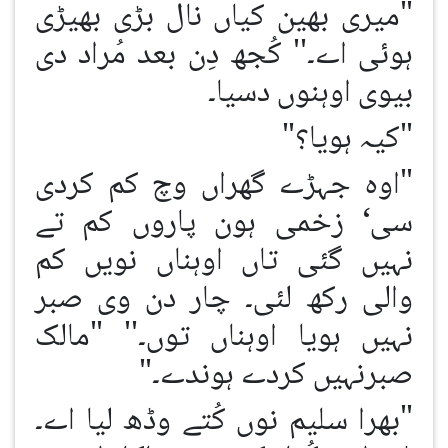
"میری بھین کیاں نال بڑی بھیڑی
ہوئی اے۔'' کُجھ دِن بعد مُراد دی
بیوی اوہنوں دسیا۔
"کیہ ہویا؟"
"اوہ جہڑے گھراں وچ کم کردی
سی‘ زخمی ہون پاروں کم تے
نہیں گئی تاں اوہناں نویں کم
والی رکھ لئی۔ چار دن وی صبر
نہیں ہویا اوہناں توں۔'' "مالک
صبرنہیں کردے ہوندے۔"
"بھرا سلیم نوں کُتے وڈھ لیا اے۔