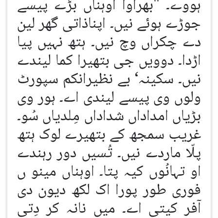
ہووے۔ "بھراوا اوہناں بڑے پیسے
جوڑے ہوئے نیں۔ اپناذاتی گھر لین
دے چکراں وچ نیں۔ ہتھ نہیں پیا
اڑدا۔ دوویں جی بتھیرا کما لیندے
نیں۔ سکینہ‘ بے نظیرانکم سپورٹ
ولوں وی پیسے لیندی اے۔ ہور وی
بڑیاں امداداں شداداں مِلدیاں سُو۔
غریب سمجھ کے بتھیرے لوک ہتھ
پلّا ماردے نیں۔ تُسیں دور رہندے
او تہانُوں کیہ پتا۔ اوہناں مینو ں
فوری طور پورا اک لکھ دیون دی
آفر کیتی اے۔ میں نانہ کر دِتی