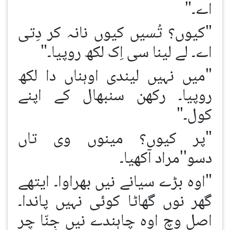
اے۔"
"کیوں؟ تُسیں کیوں نانہ کر دِتی
اے۔ لے لینا سی اِک لکھ روپیا۔"
"میں نہیں لیندی اوہناں دا لکھ
روپیا۔ رکھن سنبھال کے اپنے
کول۔"
"پر کیوں؟ مینوں وی تاں
دسو''مراد آکھیا۔
"اوہ بڑے سیانے نیں بھراوا۔ ایتھے
گھر نوں گھاٹا کوئی نہیں پاندا۔
اصل وچ اوہ چاہندے نیں جِنّا چِر