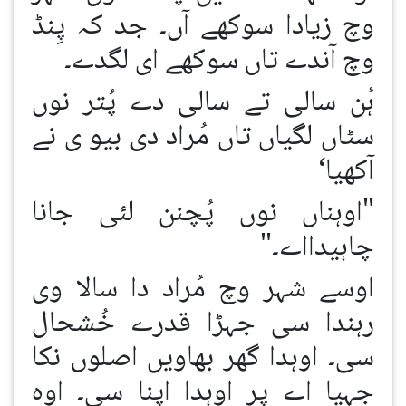
وچ زیادا سوکھے آں۔ جد کہ پِنڈ
وچ آندے تاں سوکھے ای لگدے۔
ہُن سالی تے سالی دے پُتر نوں
سٹاں لگیاں تاں مُراد دی بیو ی نے
آکھیا‘
"اوہناں نوں پُچنن لئی جانا
چاہیدااے۔"
اوسے شہر وچ مُراد دا سالا وی
رہندا سی جہڑا قدرے خُشحال
سی۔ اوہدا گھر بھاویں اصلوں نکا
جہیا اے پر اوہدا اپنا سی۔ اوہ