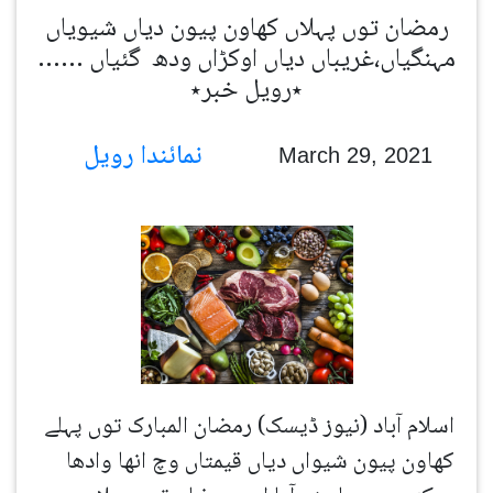
رمضان توں پہلاں کھاون پیون دیاں شیویاں
مہنگیاں،غریباں دیاں اوکڑاں ودھ گئیاں ……
٭رویل خبر٭
نمائندا رویل
March 29, 2021
اسلام آباد (نیوز ڈیسک) رمضان المبارک توں پہلے
کھاون پیون شیواں دیاں قیمتاں وچ انھا وادھا