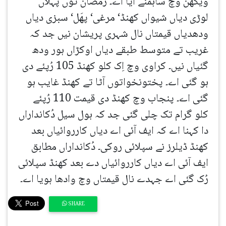
ویکھن وچ ساہمنے آیا اے۔ رمضان توں پہلاں
لوڑی دیاں شیواں کھنڈ‘ مرغی‘ پھَل‘ سبزی دیاں
ودھدیاں قیمتاں نال شہری پریشان نیں جد کہ
غریب تے متوسط طبقے دیاں اوکڑاں ہور ودھ
گئیاں نیں۔ کراوی وچ اِک کلو کھنڈ 105 رُپئے دی
ہو گئی اے۔ پختونخواتوں آٹا تے کھنڈ غایب ہو
گئی اے۔ پنجاب وچ کھنڈ دی قیمت 110 رُپئے
کلو گرام تک چلی گئی جد کہ ہول سیل دُکانداراں
دا کہنا اے کہ ایف آئی اے دیاں کارروائیاں بعد
کھنڈ ڈیلرز نے سپلائی روکی۔ دُکانداراں مطابق
ایف آئی اے دیاں کارروائیاں دے بعد کھنڈ سپلائی
رُک گئی اے جہدے نال قیمتاں وچ وادھا ہویا اے۔
SHARE