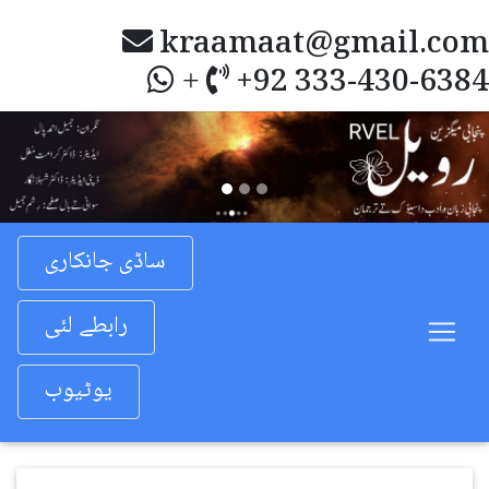
kraamaat@gmail.com
+92 333-430-6384
+
Previous
Nex
ساڈی جانکاری
رابطے لئی
یوٹیوب