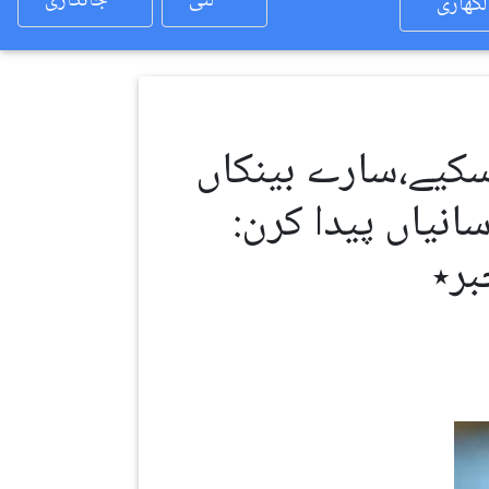
لئی
جانکاری
لکھاری
سکیے،سارے بینکاں
انیاں پیدا کرن:
ر٭