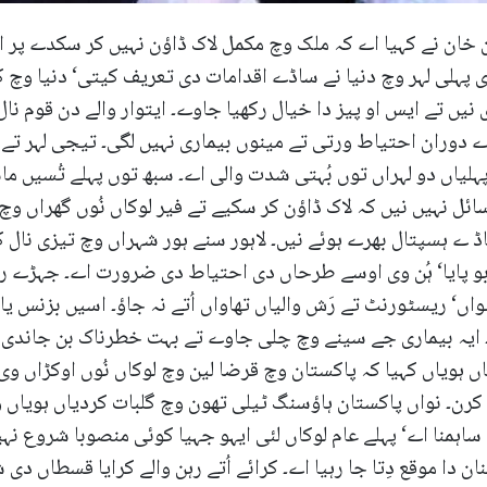
ن خان نے کہیا اے کہ ملک وچ مکمل لاک ڈاؤن نہیں کر سکدے پر 
دی پہلی لہر وچ دنیا نے ساڈے اقدامات دی تعریف کیتی‘ دنیا وچ 
 نیں تے ایس او پیز دا خیال رکھیا جاوے۔ ایتوار والے دن قوم 
 دے دوران احتیاط ورتی تے مینوں بیماری نہیں لگی۔ تیجی لہر 
 پہلیاں دو لہراں توں بُہتی شدت والی اے۔ سبھ توں پہلے تُسیں 
 نہیں نیں کہ لاک ڈاؤن کر سکیے تے فیر لوکاں نُوں گھراں وچ ک
اڈ ے ہسپتال بھرے ہوئے نیں۔ لاہور سنے ہور شہراں وچ تیزی نال ک
ابو پایا‘ ہُن وی اوسے طرحاں دی احتیاط دی ضرورت اے۔ جہڑے ری
اں‘ ریسٹورنٹ تے رَش والیاں تھاواں اُتے نہ جاؤ۔ اسیں بزنس یا
تا۔ ایہ بیماری جے سینے وچ چلی جاوے تے بہت خطرناک بن جاندی 
ہویاں کہیا کہ پاکستان وچ قرضا لین وچ لوکاں نُوں اوکڑاں وی 
ا کرن۔ نواں پاکستان ہاؤسنگ ٹیلی تھون وچ گلبات کردیاں ہویاں
اہمنا اے‘ پہلے عام لوکاں لئی ایہو جہیا کوئی منصوبا شروع نہیں
ان دا موقع دِتا جا رہیا اے۔ کرائے اُتے رہن والے کرایا قسطاں