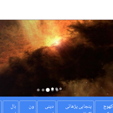
کھوج
پنجابی پڑھائی
دینی
ون
بال