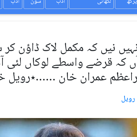
پرکھ
لکھائی
ادب
سون
ادب
یں نیں کہ مکمل لاک ڈاؤن کر 
آں کہ قرضے واسطے لوکاں لئی آس
راعظم عمران خان ……٭رویل خب