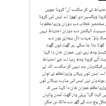
احتیاط تے کر سکدے آں‘ کرونا جویں
کرونا ویکسین دی تھوڑ اے ایس لئی کرونا
نال مختصر خطاب دے دوران وزیراعظم دا
تے سینیٹ الیکشن دے دوران احتیاط نہیں
ماسک پاؤ‘ جہدے نال بیماری ہون دے
ھانا دِتا جا سکے۔ پر گھٹ توں گھٹ
یسز ودھ رہے نیں۔ عمران خان دا کہنا
ٹ اُتے کرونا ودھ رہیا اے جے احتیاط
ں فیکٹریاں بند نہیں کر سکدے۔ اللہ نے
اے۔ ایس توں پہلاں وزیراعظم نے نواں
ہوندیاں نیں ایس لئی سارے بینکاں نُوں
 وزیراعظم عمران خان دا کہنا سی کہ
 کیتا گیا‘ پہلی وار گھٹ آمدن والیاں
 دی شکل وچ دے کے گھر دے مالک بن سکن