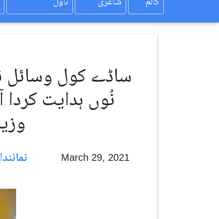
کالم
شاعری
ناول
ساڈے کول وسائل نہ
نُوں ہدایت کردا 
وزی
نمائندا رویل
March 29, 2021