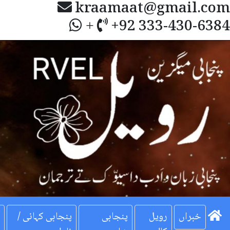
kraamaat@gmail.com
+92 333-430-6384
+
Next
خبراں
رویل
پنجابی
پنجابی کہانی /