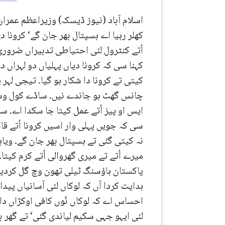
اسلام آباد (نیوز ڈیسک) وزیراعظم عمرا
کھلر رہیا اے ہسپتال بھر جان گے‘ کرونا 
اُتے کنٹرول لئی احتیاطی تدبیراں ضروری
کہنا سی کہ کرونا دیاں پہلیاں دو لہراں
کیتی تے کرونا دا شکار ہو گیا۔ تیجی لہر
چانس گھٹ ہو جاندے نیں۔ ساڈے کول وسائل
ایس او پیز اُتے عمل کیتا جا سکدا اے۔ س
سی کہ جویں پہلی وار اسیں کرونا اُتے ق
نہ کیتی گئی تے ہسپتال بھر جان گے۔ ویاہو
میرے اُتے تے میری گھروالی اُتے کرم کی
پاکستان ہاؤسنگ ٹیلی تھون وچ گل کردیاں 
ہدایت کردا آں کہ لوکاں لئی آسانیاں پید
احساس اے کہ لوکاں نُوں کافی اوکڑاں دا س
لئی ایہو جہی سکیم لیاندی گئی‘ تے گھر بن