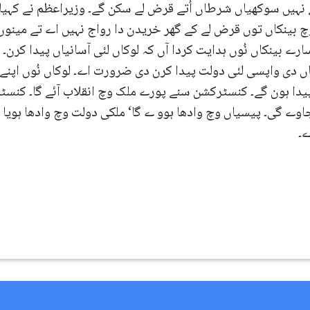
ہیں سوکھیاں شرطاں اُتے قرض لے سکن گے۔ وزیراعظم نے کہیا ک
چ بینکاں توں قرض لے کے گھر خریدن دا رواج نہیں اے تے مین
سارے بینکاں نُوں ہدایت کردا آں کہ لوکاں لئی آسانیاں پیدا کرن
اں دی واپسی لئی دولت پیدا کرن دی ضرورت اے۔ لوکاں نُوں اپنے 
جاوے گی۔ پیسیاں وچ وادھا ہوو ے گا‘ ملکی دولت وچ وادھا ہوی
ے۔