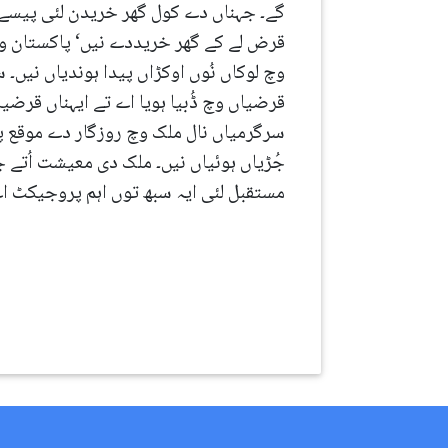
گے۔ جہناں دے کول گھر خریدن لئی پیسے ن
قرض لے کے گھر خریددے نیں‘ پاکستان و
وچ لوکاں نُوں اوکڑاں پیدا ہوندیاں نیں۔ 
قرضیاں وچ ڈُبیا ہویا اے تے ایہناں قرضی
جُڑیاں ہوئیاں نیں۔ ملک دی معیشت اُتے 
مستقبل لئی ایہ سبھ توں اہم پروجیکٹ ا