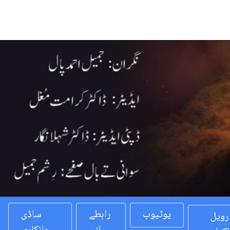
Previous
یوٹیوب
رابطے
ساڈی
رویل