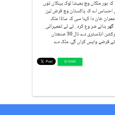
ہ ہور ملکاں وچ ہمیشا لوک بینکاں توں
وں احساس اے کہ پاکستان وچ قرض لین
۔ عمران خان دا کہنا سی کہ ساڈا ملک
گھر بنانے شر وع کرد ِتے تے تعمیراتی
سرگرمیاں نال ملک وچ روزگار دے موقع پیدا ہون گے۔ کنسٹرکشن سنے پورے ملک وچ انقلاب آئے گا۔ کنسٹرکشن انڈسٹری دے نال 30 صنعتاں
ا تے قرضے واپس کراں گے۔ ملک دے
SHARE