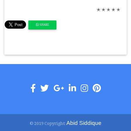
٭٭٭٭٭
SHARE
Abid Siddique
© 2019 Copyright: