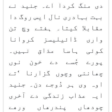
دی منگ کردا اے۔ جنید نے
بہت بہادری نال ایس روگ دا
مقابلا کیتا۔ ہفتے وچ تن
واری ڈائیلیسز کروانا
کوئی ہاسا مذاق نہیں۔
پورے جُسے دے خون نوں
چھاننی وچوں گزارنا
‘
تے
اوہ وی ہر دُوجے دن۔ جنید
ایہ عذاب زندگی دے آخری
چودھاں پندرھاں ورھے