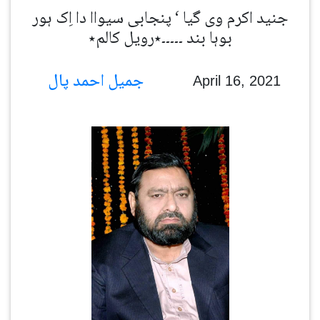
جنید اکرم وی گیا ‘ پنجابی سیواا دا اِک ہور
بوہا بند ۔۔۔۔۔٭رویل کالم٭
جمیل احمد پال
April 16, 2021