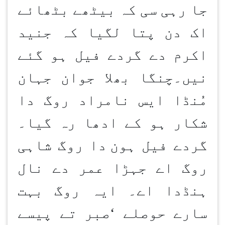
جا رہی سی کہ بیٹھے بٹھائے
اک دن پتا لگیا کہ جنید
اکرم دے گردے فیل ہو گئے
نیں۔چنگا بھلا جوان جہان
مُنڈا ایس نامراد روگ دا
شکار ہو کے ادھا رہ گیا۔
گردے فیل ہون
دا روگ شاہی
روگ اے جہڑا عمر دے نال
ہنڈدا اے۔ ایہ روگ بہت
سارے حوصلے
‘
صبر تے پیسے