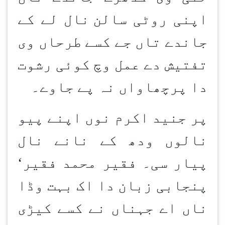
اپنی روٹی سالن
نال لے کے
جاندے تاں جے کسے طرحاں وی
تفتیش دے عمل وچ کوئی رشوت
دا پرچھاواں نہ پے جاوے۔
پر جنید اکرم نوں اپنے پیو
نالوں ودھ کے نانے نال
پیار سی۔ فقیر محمد فقیر
‘
پنجابی زبان دا اک بہت وڈا
ناں اے جہناں نے کسے کیڑی