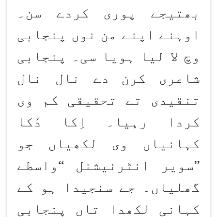
بھتیجے پوری کردے سن۔
اوہنے اپنے من نوں پنجابی
وچ لا لیا ہویا سی۔ پنجابی
شاعری کرن
دے نال نال
تنقیدی تے تحقیقی کم وی
کردا رہیا۔ اِکا دُکا
کہانیاں وی لکھیاں جو
”
سویر انٹرنیشنل
“
واسطے
گھلیاں۔ جے سنجیدا ہو کے
کہانی لکھدا تاں پنجابی