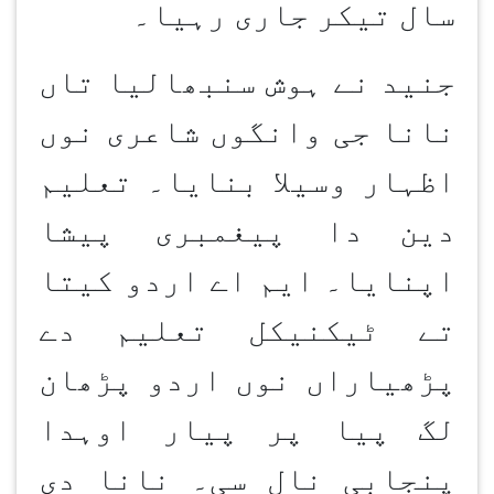
سال تیکر جاری رہیا۔
جنید نے ہوش سنبھالیا تاں
نانا جی وانگوں شاعری نوں
اظہار وسیلا بنایا۔ تعلیم
دین
دا پیغمبری پیشا
اپنایا۔ ایم اے اردو کیتا
تے ٹیکنیکل تعلیم دے
پڑھیاراں نوں اردو پڑھان
لگ پیا پر پیار اوہدا
پنجابی نال سی۔ نانا دی