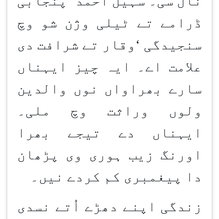
نال سی۔ سہیل احمد
‘
پنجابی
ڈرامے تے ٹیلی وژن شو وچ
سنجیدگی
‘
وقار تے شرافت دی
علامت اے۔ ایہ چیز ایہناں
سارے بھراواں نوں والدین
ولوں وراثت وچ ملی۔
ایہناں دے تیجے بھرا
اورنگ زیب ہوری وی پڑھان
دا پیغمبری کم کردے نیں۔
زندگی اپنے دھڑے اُتے نسدی