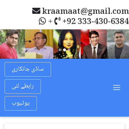
kraamaat@gmail.com
+92 333-430-6384
+
Previous
Nex
ساڈی جانکاری
رابطے لئی
یوٹیوب