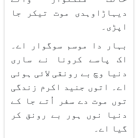
دیہاڑاوہدی موت تیکر جا
اپڑی۔
بہار دا موسم سوگوار اے۔
اک پاسے کرونا نے ساری
دنیا وچ بے رونقی لائی ہوئی
اے۔ اتوں جنید اکرم زندگی
توں موت دے سفر اُتے جا کے
دنیا نوں ہور بے رونق کر
گیا اے۔