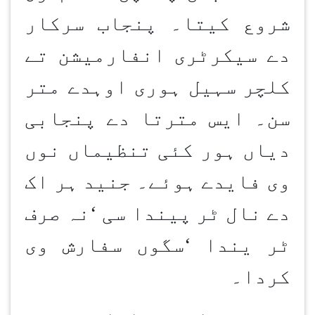
شروع کیتا۔ پنجاب سرکار
دے سیکرٹری انفارمیشن تے
کلچر سہیل ہوری اوہدے متر
سن۔ ایس مترتا دے پنجابی
دیاں ہور کئی تنظیماں نوں
وی فایدے ہوئے۔ جنید ہر اک
دے نال ٹر پیندا سی
‘
نہ صرف
ٹر یندا
‘
سگوں سفارش وی
کردا۔