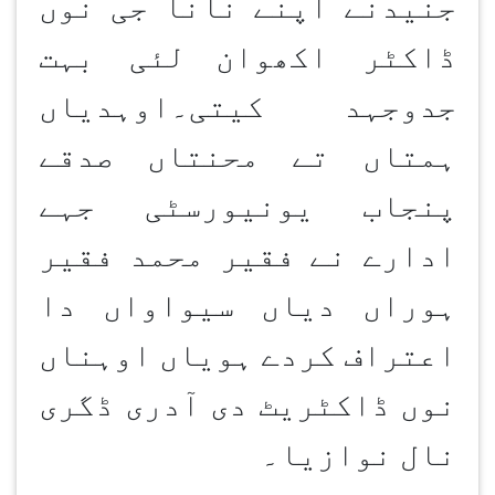
جنیدنے اپنے نانا جی نوں
ڈاکٹر اکھوان
لئی بہت
جدوجہد کیتی۔اوہدیاں
ہمتاں تے محنتاں صدقے
پنجاب یونیورسٹی جہے
ادارے نے فقیر محمد فقیر
ہوراں دیاں سیواواں دا
اعتراف کردے ہویاں اوہناں
نوں ڈاکٹریٹ دی آدری ڈگری
نال نوازیا۔