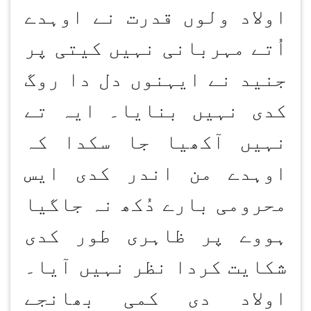
اولاد ولوں قدرت نے اوہدے
اُتے مہربانی نہیں کیتی پر
جنید نے ایہنوں دل دا روگ
کدی نہیں بنایا۔ ایہ تے
نہیں آکھیا جا سکدا کہ
اوہدے من اندر کدی ایس
محرومی بارے دُکھ نہ جاگیا
ہووے پر ظاہری طور کدی
شکایت کردا نظر نہیں آیا۔
اولاد دی کمی بھانجے