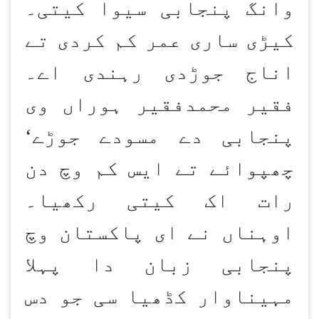
وانگ پنجابی سیوا کیتی۔
کیڑی ساری عمر کم کردی تے
اناج جوڑدی رہندی اے۔
فقیر محمدفقیر ہوراں وی
پنجابی دے مسودے جوڑے
‘
چھپوائے تے ایس کم وچ دن
رات اک کیتی رکھیا۔
اوہناں نے ای پاکستان وچ
پنجابی زبان دا پہلا
مہیناوار کڈھیا سی جو دس