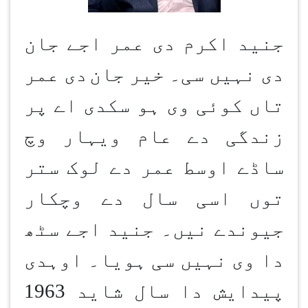
جنید اکرم دی عمر اجے جان
دی نہیں سی۔ خیر جان
دی عمر
تاں کوئی وی ہو سکدی اے پر
زندگی دے عام ویہار وچ
ساڈے اوسط عمر دے لوک ستر
توں اسی سال دے وچکار
جیوندے نیں۔ جنید اجے سٹھ
دا وی نہیں سی ہویا۔ اوہدی
پیدایش دا سال شاید 1963