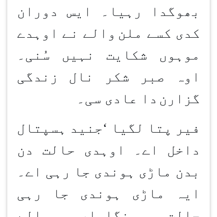
بھوگدا رہیا۔ ایس دوران
کدی کسے ملن
والے نے اوہدے
موہوں شکایت نہیں سُنی۔
اوہ صبر شکر نال زندگی
گزارن
دا عادی سی۔
فیر پتا لگیا
‘
جنید ہسپتال
داخل اے۔ اوہدی حالت دن
بدن ماڑی ہوندی جا رہی اے۔
ایہ ماڑی ہوندی جا رہی
حالت منگلوار والے