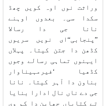
وراثت نوں اوہ کویں چھڈ
سکدا سی۔ بعدوں اوہنے
نانا جی دا رسالا
”
پنجابی
“
ای نویں سریوں
کڈھن
دا جتن کیتا۔ پہلاں
ایہنوں تماہی رسالے وجوں
کڈھیا
‘
فیرمہیناوار
بناون
دا آہر کیتا۔ نانا
جی دے ناں نال ادارا بنایا
تے کتاباں چھاپن
دا کم وی