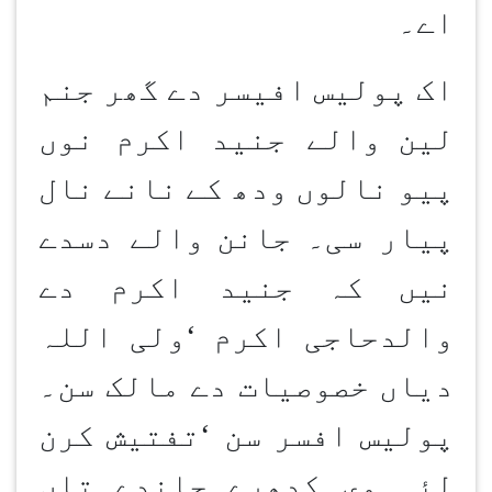
اے۔
اک پولیس افیسر دے گھر جنم
لین
والے جنید اکرم نوں
پیو نالوں ودھ کے نانے نال
پیار سی۔ جانن
والے دسدے
نیں کہ جنید اکرم دے
والدحاجی اکرم
‘
ولی اللہ
دیاں خصوصیات دے مالک سن۔
پولیس افسر سن
‘
تفتیش کرن
لئی وی کدھرے جاندے تاں