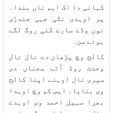
کہانی دا اک اہم ناں بندا۔
پر اوہدی نکی جہی جندڑی
نوں وڈے سارے کئی روگ لگے
ہوئے سن۔
کالج وچ پڑھان
دے نال نال
وحدت روڈ اُتے سجناں دی
سیری نال اوہنے اپنا کالج
وی بنایا۔ ایس کم وچ اوہدا
بھرا سہیل احمد وی اوہدے