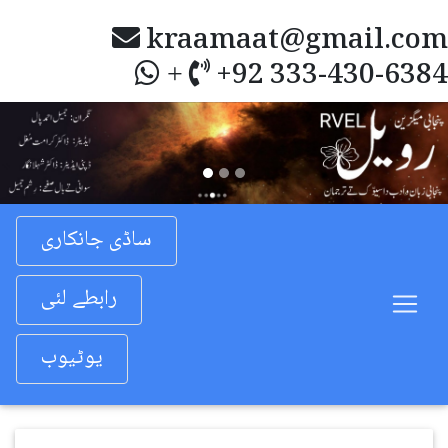
kraamaat@gmail.com
+92 333-430-6384
+
Previous
Nex
ساڈی جانکاری
رابطے لئی
یوٹیوب