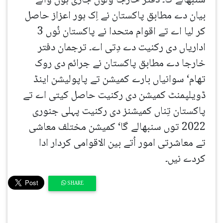
سنبھالے گا۔ دفتر خارجا ولوں جاری ہون والے
بیان دے مطابق پاکستان نے اِک ہور اعزاز حاصل
کر لیا اے تے اقوام متحدا نے پاکستان نُوں 3
اداریاں دی رکنیت دے دِتی اے۔ ترجمان دفتر
خارجا دے مطابق پاکستان نے جرائم دی روک
تھام‘ سوانیاں بارے کمیشن تے پاپولیشن اینڈ
ڈویلپمنٹ کمیشن دی رکنیت حاصل کیتی اے تے
پاکستان تِناں کمیشنز دی رکنیت پہلی جنوری
2022 توں سنبھالے گا‘ کمیشن مختلف معاشی
تے معاشرتی امور اُتے بین الاقوامی کردار ادا
کردے نیں۔
SHARE