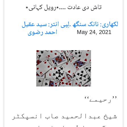
تاش دی عادت ۔۔۔۔٭رویل کہانی٭
لکھاری: نانک سنگھ ۔لِپی انتر: سید عقیل
احمد رضوی
May 24, 2021
’’
رحیمے
‘‘
شیخ عبدالحمید صاب انسپکٹر