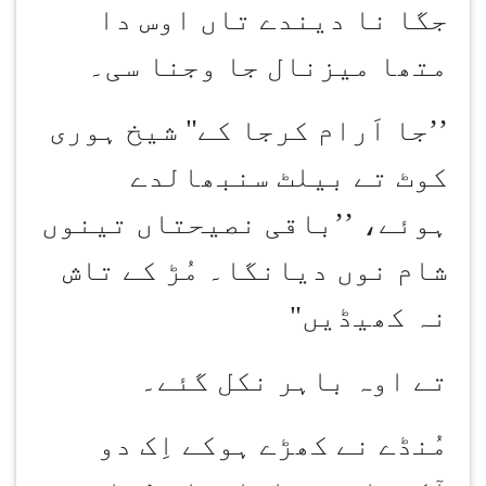
جگا نا دیندے تاں اوس دا
متھا میزنال جا وجنا سی۔
’’
جا اَرام کرجا کے" شیخ ہوری
کوٹ تے بیلٹ سنبھالدے
ہوئے، ’’باقی نصیحتاں تینوں
شام نوں دیانگا۔ مُڑ کے تاش
نہ کھیڈیں"
تے اوہ باہر نکل گئے۔
مُنڈے نے کھڑے ہوکے اِک دو