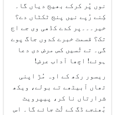
نوں پُر کرکے بھیج دیاں گا۔
کِنے رُپے نیں پنج ٹکٹاں دے؟
خیر۔۔۔پر کدے کڈھی وی جے اج
تک؟ قسمت خبرے کدوں جاگ پوے
گی۔ تے تُسیں کس مرض دی دعا
ہوئے! اچھا آداب عرض
!
ریسور رکھ کے اوہ مُڑ اپنی
تھاں آبیٹھے تے بولے، ویکھ
شرارتاں نا کر، پیپرویٹ
بُھنجے ڈگ کے ٹُٹ جائے گا۔ اس