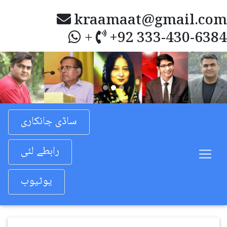
kraamaat@gmail.com
+92 333-430-6384
+
Previous
Nex
ساڈی جانکاری
رابطے لئی
یوٹیوب