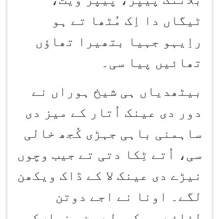
ٹیگاں دا اِک مُٹھا تے ہو
راِیہو جہیا بتھیرا تھاؤں
تھائیں پیا سی۔
بیٹھدیاں ہی شیخ ہوراں نے
دور دی عینک اُتار کے میز دی
ساہمنی باہی جہڑی کُجھ خالی
سی، اُتے ٹِکا دتی تے جیب وچوں
نیڑے دی عینک لا کے ڈاک ویکھن
لگے۔ اونا نے اجے دوتن
لفافے ہی کھولے سن پنجاںکہ