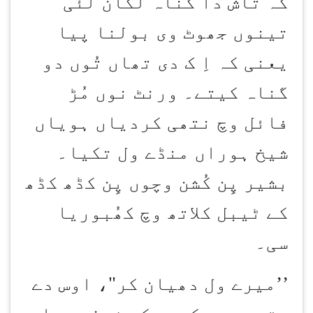
کہ تاش دا گناہ لُکان لئی
تینوں جھوٹ وی بولنا پیا
یعنی کہ اِ ک دی تھاں تُوں دو
گناہ کیتے۔ ورنٹ نوں مُڑ
فائل وچ نتھی کردیاں ہویاں
شیخ ہوراں منڈے ول تکیا۔
بشیر پِن کُشن وچوں پِن کڈھ کڈھ
کے ٹیبل کلاتھ وچ کھُبوریا
سی۔
’’
میرے ول دھیان کر"، اوس دے