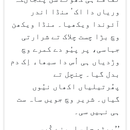
وریاں دا اک ُمنڈا اندر
آئوندا ویکھیا۔ منڈا ویکھن
وچ بڑا چست چلاک تے شرارتی
جہاسی، پر پیُو دے کمرے وچ
وڑدیاں ہی اُس دا سبھاء اِک دم
بدل گیا۔ چنچل تے
پھُرتیلیاں اکھاں نیُوں
گیاں۔ شریر وچ جویں ساہ ست
ہی نہیں سی۔
’’
بیٹھ جا ساہمنے کُرسی