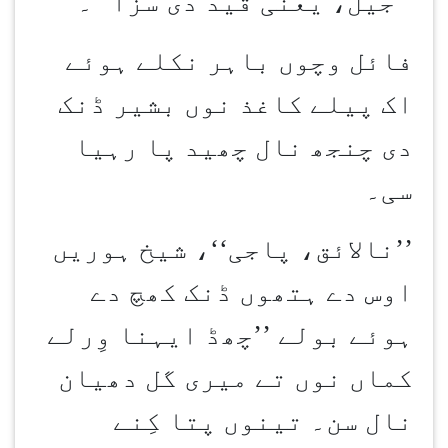
’’جیل، یعنی قید دی سزا‘‘۔
فائل وچوں باہر نکلے ہوئے
اک پیلے کاغذ نوں بشیر ڈنک
دی چنجھ نال چھید پا رہیا
سی۔
’’
نالائق، پاجی‘‘، شیخ ہوریں
اوس دے ہتھوں ڈنک کھچ دے
ہوئے بولے ’’چھڈ ایہنا وِرلے
کماں نوں تے میری گل دھیان
نال سن۔ تینوں پتا کِنے