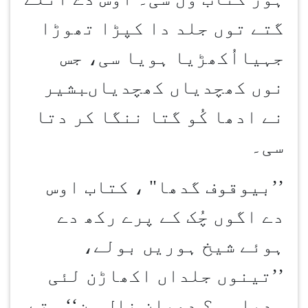
گتے توں جلد دا کپڑا تھوڑا
جہیااُکھڑیا ہویا سی، جس
نوں کھچدیاں کھچدیاںبشیر
نے ادھا کُو گتا ننگا کر دتا
سی۔
’’
بیوقوف گدھا" ، کتاب اوس
دے اگوں چُک کے پرے رکھ دے
ہوئے شیخ ہوریں بولے،
’’تینوں جلداں اکھاڑن لئی
سدیا سی؟ دھیان نال سن‘‘۔ تے