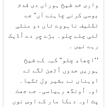
واری خد شیخ ہوراں دی قدم
بوسی کرنی چاہنے آں" جے
تکلیف ناہووے تاں دو منٹی
لئی چلے چلو۔ بڑے چِر دے اُڈیک
رہے نیں ۔
’’
اچھا، چلو" کہہ کے شیخ
ہوریں جدوں اُٹھن لگے تے
اوہناں نے بشیر ول تکیا۔
اوہ اُونگھ رہیاسی۔ جے جھٹ
پٹ اوہ دبکا مار کے اوس نوں