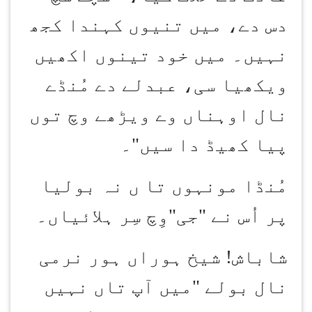
دس دے، میں تنیوں کہندا کجھ
نہیں۔ میں خود تینوں اکھیں
ویکھیا سی، عبدلے دے مُنڈے
نال اوہناں وے ویڑھے وچ توں
پیا کھیڈ دا سیں"۔
مُنڈا مونہوں تا ں نہ بولیا
پر اُس نے "جی"وِچ سِر ہلائیاں۔
شاباش! شیخ ہوراں ہور نرمی
نال بولے "میں آپ تاں نہیں