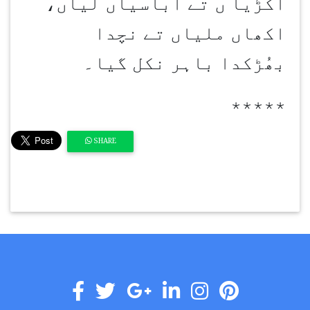
آکڑیا ں تے اباسیاں لیاں،
اکھاں ملیاں تے نچدا
بھُڑکدا باہر نکل گیا۔
٭٭٭٭٭
SHARE