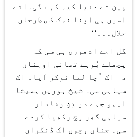
پین تے دنیا کیہ کہے گی۔اتے
اسیں ہی اپنا نمک کس طرحاں
حلال۔۔۔
‘‘
گل اجے ادھوری ہی سی کہ
پچھلے بُوہے تھانی اوہناں
دا اک اُچا لما نوکر آیا۔ اک
سپاہی سی۔ شیخ ہوریں ہمیشا
ایہو جہے دو تِن وفادار
سپاہی گھر وچ رکھیا کردے
سی۔ جناں وچوں اک ڈنگراں