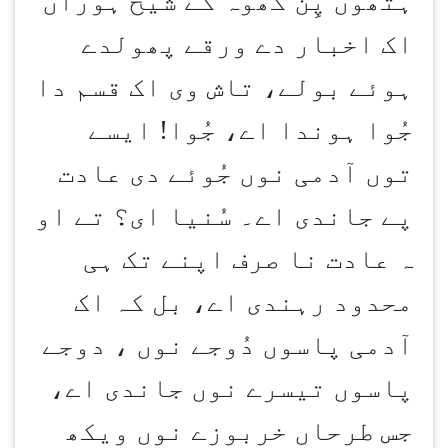
ہتھوں پِن کھوہ کے شیخ ہوراں
اک اخبار دے ورقے پھولدے
ہوئے بولے، تاش وی اک قسم دا
جُوا ہوندا اے، جُوا! ایسے
توں آدمی نوں جُوئے دی عادت
پے جاندی اے۔ سُنیا ای؟ تے او
ہ عادت نا صرف اپنے تک ہی
محدود رہندی اے، بل کہ اک
آدمی پاسوں دُوجے نوں ، دوجے
پاسوں تیسرے نوں جاندی اے،
جس طرحاں خربوزے نوں ویکھ