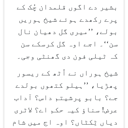
بشیر دے اگوں قلمدان چُک کے
پرے رکھدے ہوئے شیخ ہوریں
بولے، ’’میری گل دھیان نال
سن‘‘۔ اجے اوہ گل کرسکے سن
کہ ٹیلی فون دی گھنٹی وجی۔
شیخ ہوراں نے اُٹھ کے ریسور
پھڑیا، ’’ہیلو کتھوں بولدے
جے؟ بابو پرشیتم داس؟ آداب
عرض! سناؤ کیہ حکم اے؟ لاٹری
دیاں ٹِکٹاں؟ اوہ اج میں شام