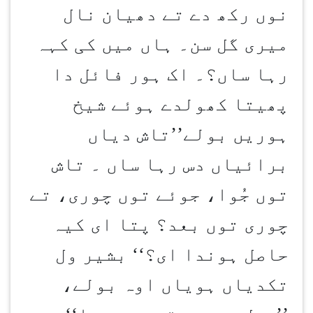
نوں رکھ دے تے دھیان نال
میری گل سن۔ ہاں میں کی کہہ
رہا ساں؟۔ اک ہور فائل دا
پھیتا کھولدے ہوئے شیخ
ہوریں بولے’’تاش دیاں
برائیاں دس رہا ساں ۔ تاش
توں جُوا، جوئے توں چوری، تے
چوری توں بعد؟ پتا ای کیہ
حاصل ہوندا ای؟‘‘ بشیر ول
تکدیاں ہویاں اوہ بولے،