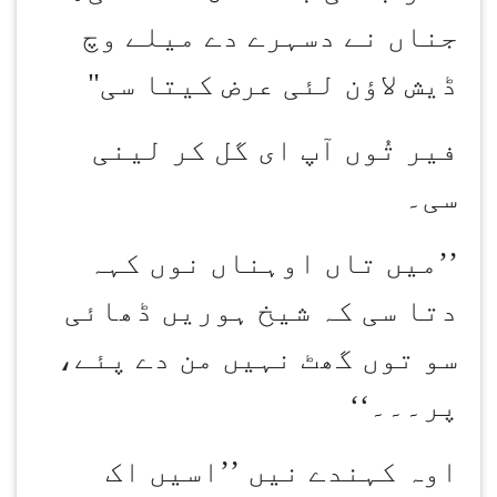
جناں نے دسہرے دے میلے وچ
ڈیش لاؤن لئی عرض کیتا سی"
فیر تُوں آپ ای گل کر لینی
سی۔
’’
میں تاں اوہناں نوں کہہ
دتا سی کہ شیخ ہوریں ڈھائی
سو توں گھٹ نہیں من دے پئے،
پر۔۔۔
‘‘
اوہ کہندے نیں ’’اسیں اک