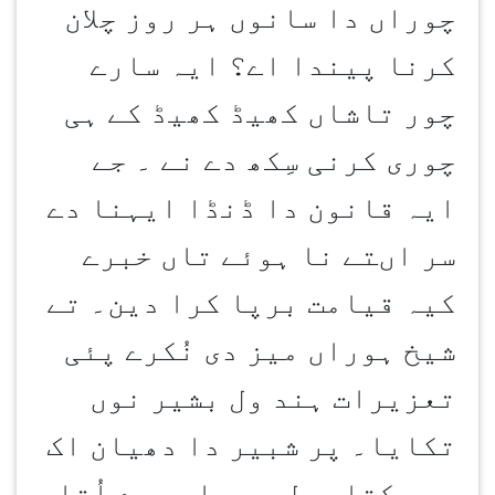
چوراں دا سانوں ہر روز چلان
کرنا پیندا اے؟ ایہ سارے
چور تاشاں کھیڈ کھیڈ کے ہی
چوری کرنی سِکھ دے نے ۔ جے
ایہ قانون دا ڈنڈا ایہنا دے
سر اںتے نا ہوئے تاں خبرے
کیہ قیامت برپا کرا دین۔ تے
شیخ ہوراں میز دی نُکرے پئی
تعزیرات ہند ول بشیر نوں
تکایا۔ پر شبیر دا دھیان اک
ہور کتاب ول سی۔ اوس دے اُتلے