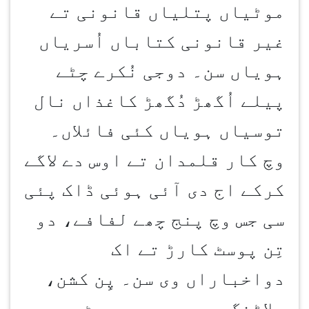
موٹیاں پتلیاں قانونی تے
غیر قانونی کتاباں اُسریاں
ہویاں سن۔ دوجی نُکرے چٹے
پیلے اُگھڑ دُگھڑ کاغذاں نال
توسیاں ہویاں کئی فائلاں۔
وچ کار قلمدان تے اوس دے لاگے
کرکے اج دی آئی ہوئی ڈاک پئی
سی جس وچ پنج چھے لفافے، دو
تِن پوسٹ کارڑ تے اک
دواخباراں وی سن۔ پِن کشن،
بلاٹنگ پیپر، پیپر ویٹ،