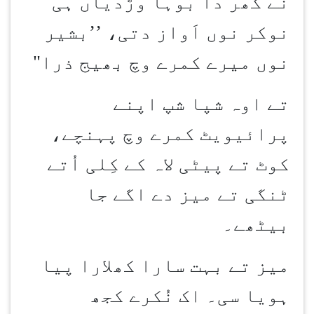
نے گھر دا بُوہا وڑدیاں ہی
نوکر نوں اَواز دتی، ’’بشیر
نوں میرے کمرے وچ بھیج ذرا"
تے اوہ شپا شپ اپنے
پرائیویٹ کمرے وچ پہنچے،
کوٹ تے پیٹی لاہ کے کِلی اُتے
ٹنگی تے میز دے اگے جا
بیٹھے۔
میز تے بہت سارا کھلارا پیا
ہویا سی۔ اک نُکرے کجھ