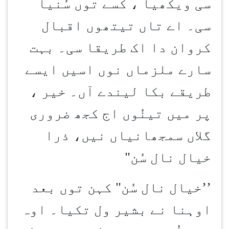
سی ویکھیا ، کسے توں سُنیا
سی۔ اے تاں تیتھوں اقبال
کروان دا اک طریقا سی۔ بہت
سارے ملزماں نوں اسیں ایسے
طریقے بکا لیندے آں۔ خیر ،
پر میں تینُوں اج کجھ ضروری
گلاں سمجھانیاں ن
یں
، ذرا
خیال نال سُن"
’’
خیال نال سُن" کہن توں بعد
اوہنا نے بشیر ول تکیا۔ اوہ