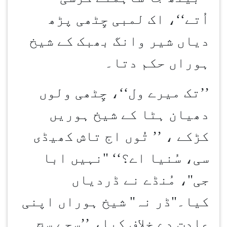
اُتے‘‘، اک لمبی چِٹھی پڑھ
دیاں شیر وانگ بھبک کے شیخ
ہوراں حکم دتا۔
’’
تک میرے ول‘‘، چِٹھی ولوں
دھیان ہٹا کے شیخ ہوریں
کڑکے ، ’’ تُوں اج تاش کھیڈی
سی، سُنیا اے؟‘‘ "نہیں ابا
جی"، مُنڈے نے ڈردیاں
کیا۔"ڈر نہ" شیخ ہوراں اپنی
عادت دے خلاف کیا، ’’سچے سچ