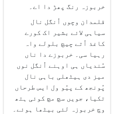
خربوزہ رنگ پھڑ دا اے۔
قلمدان وچوں اُنگل نال
سیاہی لائے بشیر اک کورے
کاغذ اُتے چیچ بلولے واہ
رہیا سی۔ خربوزے دا ناں
سُندیاں ہی اوہنے اُنگل نوں
میز دی ہیٹھلی باہی نال
پُونجھ کے پیُو ول ایس طرحاں
تکیا، جویں سچ مچ کوئی ہتھ
وچ خربوزہ لئی بیٹھا ہوئے۔