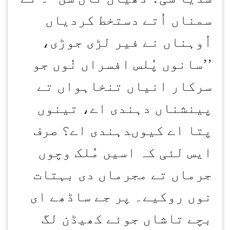
سمناں اُتے دستخط کردیاں
اُوہناں نے فیر لڑی جوڑی،
’’سانوں پُلس افسراں نُوں جو
سرکار انیاں تنخاہواں تے
پینشناں دہندی اے، تینوں
پتا اے کیوںدہندی اے؟ صرف
ایس لئی کہ اسیں مُلک وچوں
جرماں تے مجرماں دی بہتات
نوں روکیے۔ پر جے ساڈھے ای
بچے تاشاں جوئے کھیڈن لگ