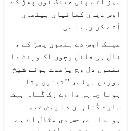
میز اُتے پئی عینک نوں پھڑ کے
اوس دیاں کمانیاں ہیٹھاں
اُتے کر رہیا سی۔
عینک اوس دے ہتھوں پھڑ کے ،
نال ہی فائل وچوں اک ورنٹ دا
مضمون دل وچ پڑھدے ہوئے شیخ
ہوریں بولے، ’’تینوں پتا
ہونا چاہی دا وے اِک گُناہ بہت
سارے گُناہاں دا پیش خیما
ہوندا اے، جس دی مثال اے ہے