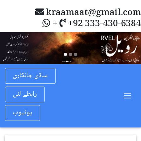
kraamaat@gmail.com
+92 333-430-6384
+
Previous
Nex
ساڈی جانکاری
رابطے لئی
یوٹیوب