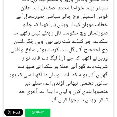
سینئر رہنما خواجا محمد آصف نے ایہ اعلان
قومی اسمبلی وچ چالو سیاسی صورتحال اُتے
خطاب دوران کیتا۔ اوہناں نے آکھیا کہ چالو
صورتحال وچ حکومت نال رابطے نہیں رکھے جا
سکدے، جو کنڈے سُٹ رہے نیں اوہی چُگن۔لندن
وچ احتجاج اُتے گل بات کردے ہوئے سابق وفاقی
وزیر نے آکھیا کہ جے (ن) لیگ دے قاید نواز
شریف دے گھر اُتے حملا ہو سکدا تے سبھ دے
گھراں اُتے ہو سکدا اے۔ اوہناں دا آکھنا سی کہ ہور
سانوں دشمنی نبھانی آؤندی اے ،حملے دی
منصوبا بندی کرن والیاں دا پتا اے، آخری حد
تیکر اوہناں دا پچھا کراں گے۔
SHARE