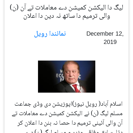
(ن) لیگ دا الیکشن کمیشن دے معاملات تے آن
والی ترمیم دا ساتھ نہ دین دا اعلان
نمائندا رویل
December 12,
2019
اسلام آباد( رویل نیوز)اپوزیشن دی وڈی جماعت
مسلم لیگ (ن) نے الیکشن کمیشن دے معاملات تے
آن والی آئینی ترمیم دا حصا نہ بنن دا اعلان کر
دتا۔ سابق وفاقی وزیر و مسلم لیگ (ن) دے