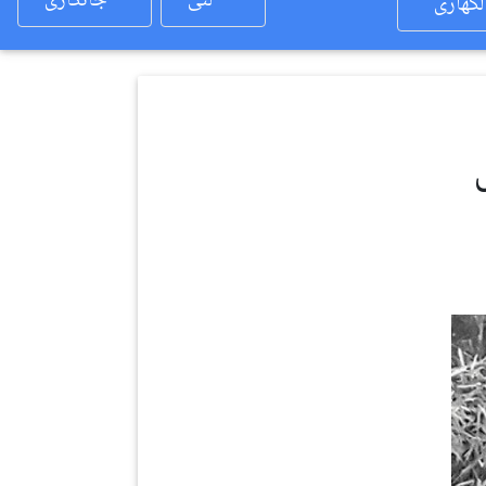
لئی
جانکاری
لکھاری