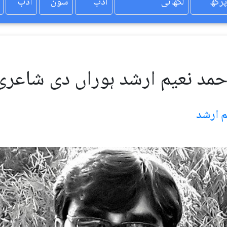
پرکھ
لکھائی
ادب
سون
ادب
حمد نعیم ارشد ہوراں دی شاعری