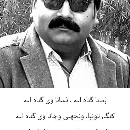
ہَسنا گناہ اے , ہَسانا وی گناہ اے
کنگ, تونبا, ونجھلی وجانا وی گناہ اے