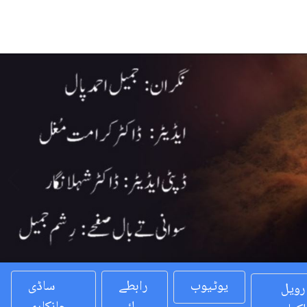
Previous
یوٹیوب
رابطے
ساڈی
رویل