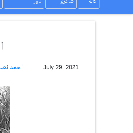
کالم
شاعری
ناول
ا
احمد نعیم ارشد
July 29, 2021