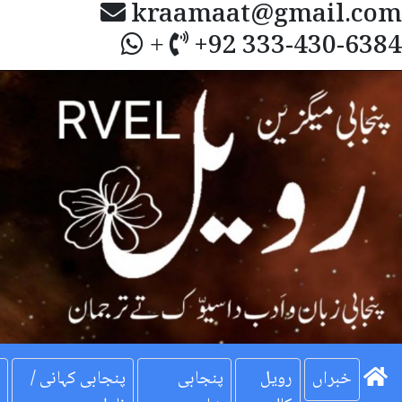
kraamaat@gmail.com
+92 333-430-6384
+
Next
خبراں
رویل
پنجابی
پنجابی کہانی /