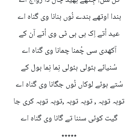
گل سُن! جِتھے بھیڈ چال دا رواج اے
بندا اوتھے بندے نُوں بنانا وی گناہ اے
عید اُتے اِک بی بی ٹی وی اُتے آن کے
آکھدی سی چُمنا چمانا وی گناہ اے
سُنیائے ہئولی ہئولی نِما نِما بول کے
سُتے ہوئے لوکاں نُوں جگانا وی گناہ اے
توبہ توبہ , توبہ توبہ ,توبہ توبہ کری جا
گیت کوئی سننا تے گانا وی گناہ اے
٭٭٭٭٭