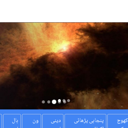
کھوج
پنجابی پڑھائی
دینی
ون
بال