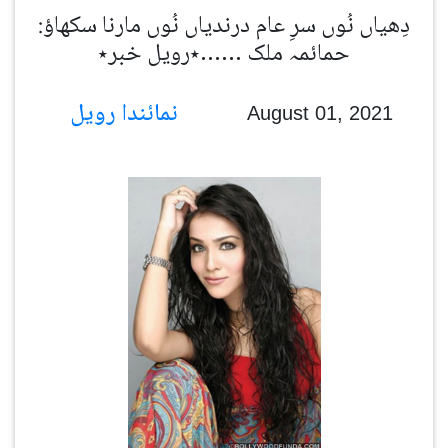
دِھیاں نُوں سرِ عام درندیاں نُوں مارنا سکھاؤ:
حمائمہ ملک ……٭رویل خبر٭
نمائندا رویل
August 01, 2021