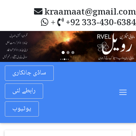
kraamaat@gmail.com
+92 333-430-6384
+
Previous
Nex
ساڈی جانکاری
رابطے لئی
یوٹیوب