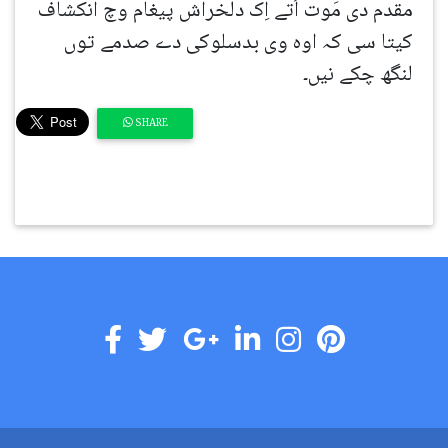
مقدم دی مَوت اُتے اِک دلخراش پیغام وچ انکشاف
کیتا سی کہ اوہ وی بدسلوکی دے صدمے توں
لنگھ چکے نیں۔
SHARE