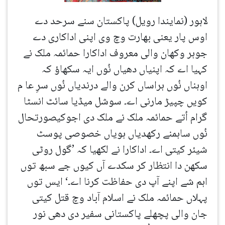
لاہور (نمایندا رویل) پاکستان سنے سرحد دے
اوس پار یعنی بھارت وچ وی اپنی اداکاری دے
جوہر وکھان والی معروف اداکارا حمائمہ ملک نے
کہیا اے کہ اپنیاں دھیاں نُوں ایہ سکھاؤ کہ
اوہناں نُوں ہراساں کرن والے درندیاں نُوں سرِ عا م
کویں چپیڑ مارنی اے۔ سوشل میڈیا سائٹ انسٹا
گرام اُتے حمائمہ ملک نے ملک دی اجوکیصورتحال
نُوں ساہمنے رکھدیاں ہویاں خصوصی پوسٹ
شیئر کیتی اے۔ اداکارا نے لکھیا کہ ’گول روٹی
سکھن دا انتظار کر سکدے آں کیوں جے سبھ توں
اہم شے اپنے آپ دی حفاظت کرنا اے۔‘ ایس توں
پہلاں حمائمہ ملک نے اسلام آباد وچ قتل کیتی
جان والی پچھلے پاکستانی سفیر دی دھی نور