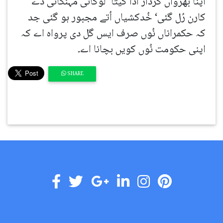
اپنا بھرواں کردار ادا کیتا‘ لوکائی مہنگائی دے
کارن رُل گئی‘ خُدکشیاں اُتے مجبور ہو گئی جد
کہ حکمراناں نُوں صرف ایس گل دی پرواہ اے کہ
اپنی حکومت نُوں کویں بچانا اے۔
SHARE