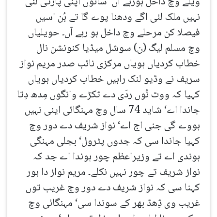
ویلے وچ داخل ہورہے آں‘ سانوں اپنی پارٹی لئی
نہیں ملک لئی اگے ودھنا پوے گا تے ہُن اسیں
فیصلا کن مرحلے وچ داخل ہو رہے آں۔ حویلیاں
وچ مسلم لیگ (ن) سوشل میڈیا کنونشن نال
خطاب کردیاں ہویاں مرکزی نائب صدر مریم نواز
سریف نے وڈیو لنک راہیں خطاب کردیاں ہویاں
کہیا کہ ووٹ نُوں ردّی دے ٹکڑے وانگوں مِدھ دِتا
جاندا اے‘ شاید 74 سال وچ مہنگائی اینی نہیں
ہووے گی جنی اج اے‘ نواز شریف دے دور وچ
کہیا جاندا سی کہ جدوں پٹرول‘ بجلی مہنگی
ہوندی اے تے وزیراعظم چور ہوندا اے جد کہ
نواز شریف تے چور نہیں نکلے۔ مریم نواز دا ہور
کہنا سی کہ نواز شریف دے دور وچ غریب توں
غریب وی ڈِھڈ بھر کے سوندا سی‘ مہنگائی وچ