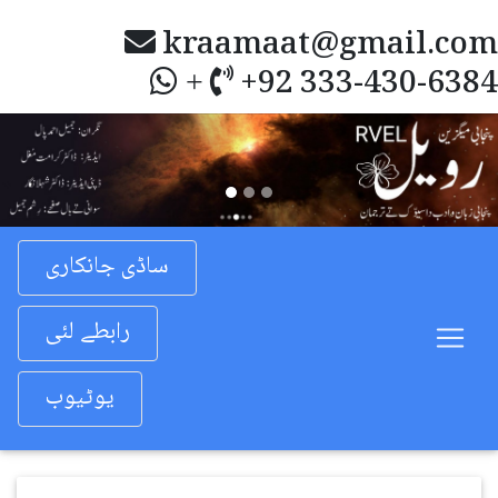
kraamaat@gmail.com
+92 333-430-6384
+
Previous
Nex
ساڈی جانکاری
رابطے لئی
یوٹیوب