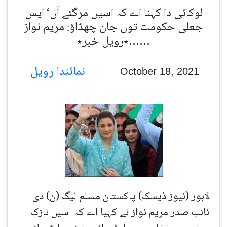
لوکائی دا کہنا اے کہ اسیں مرگئے آں‘ ایس
جعلی حکومت توں جان چھڈاؤ: مریم نواز
……٭رویل خبر٭
نمائندا رویل
October 18, 2021
لاہور (نیوز ڈیسک) پاکستان مسلم لیگ (ن) دی
نائب صدر مریم نواز نے کہیا اے کہ اسیں نازک