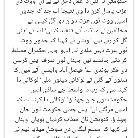
حکومتی نا اہلی دا عمل دخل تے ہے ای‘ ووٹ دی
عزت پامال کرن دا وی نتیجا اے جد کہ جدوں
اسیں ووٹ نُوں عزت دوان دی گل کیتی تے
مخالفین نے ساڈے اُتے تنقید کیتی‘ ایہ تے اپنی
گل کر رہے نیں۔ اوہناں نے کہیا کہ جدوں ووٹ
نُوں عزت نہیں ملدی تے ایہو جہے حکمران مسلط
کر دِتے جاندے نیں جہناں نُوں صرف اپنی کرسی
دی فکر ہوندی اے‘ فیصل آباد واپسی اُتے میں اِک
سٹور اُتے گئی تے لوکائی مینوں ملی‘ لوکائی دا
کہنا سی کہ رب دا واسطا جے ساڈی ایس
حکومت توں جان چھڈاؤ‘ لوکائی دا کہنا اے کہ
اسیں مرگئے آں‘ ایس جعلی حکومت توں جان
چھڈاؤ۔ کنونشن نال خطاب کردیاں ہویاں اوہناں
نے کہیا کہ مسلم لیگ ن دی سوشل میڈیا ٹیم نے