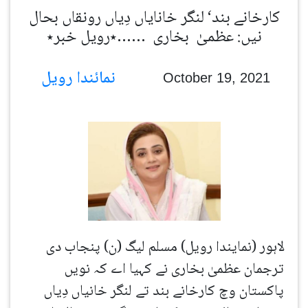
کارخانے بند‘ لنگر خانایاں دِیاں رونقاں بحال
نیں: عظمیٰ بخاری ……٭رویل خبر٭
نمائندا رویل
October 19, 2021
لاہور (نمایندا رویل) مسلم لیگ (ن) پنجاب دی
ترجمان عظمیٰ بخاری نے کہیا اے کہ نویں
پاکستان وچ کارخانے بند تے لنگر خانیاں دِیاں