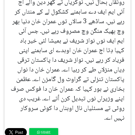
رونقاں بحال نیں۔ نوکریاں تے گھر دین والے اج
آئی ایم ایف دے ساہمنے کشکول لے کے منتاں کر
رہے نیں۔ ساڈھے 3 سالاں توں عمران خان دنیا بھر
وچ بھیک منگن وچ مصروف رہے نیں۔ جس آئی
ایم ایف نوں نواز شریف نے ہمیشا لئی خیر باد
کہیا دِتا اج عمران خان اوہدے ای ساہمنے اپنی
فریاد کر رہے نیں۔ نواز شریف دا پاکستان ترقی
دِیاں منزلاں طے کر رہیا اے۔ عمران خان دا نواں
پاکستان تنزلی تے گراوٹ ول گامزن اے۔ عظمیٰ
بخاری نے ہور کہیا کہ عمران خان دا فوکس صرف
اپنے وزیراں نوں تبدیل کرن اُتے اے۔ غریب دی
روٹی تے مسئلیاں نال اوہناں دا کوئی سروکار
نہیں اے۔
SHARE