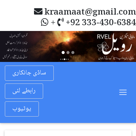
kraamaat@gmail.com
+92 333-430-6384
+
Previous
Nex
ساڈی جانکاری
رابطے لئی
یوٹیوب