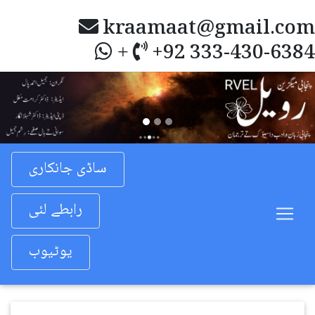
kraamaat@gmail.com
+92 333-430-6384
+
Previous
Nex
ساڈی جانکاری
رابطے لئی
یوٹیوب