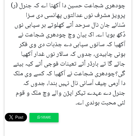
چودھری شجاعت حسین دا آکھنا اے کہ جنرل (ر)
پرویز مشرف نوں عدالتوں پھانسی دی سزا
سُنائے جان نال سرحد اُتے کھلوتے ہر سپاہی نوں
دُکھ ہویا اے۔ اک بیان وچ چودھری شجاعت نے
آکھیا کہ سانوں سپاہی دے جذبات دی وی فکر
ہونی چاہیدی، جدوں کہ سالار نوں غدار آکھیا
جائے گا تے بارڈر اُتے تعینات فوجی اُتے کیہ بیتے
گی؟چودھری شجاعت نے آکھیا کہ کسے وی ملک
دا آرمی چیف آسانی نال نہیں بندا، جدوں کہ
جنرل دے عہدے تیکر اپڑن والے وچ ملک و قوم
لئی محبت ہوندی اے۔
SHARE