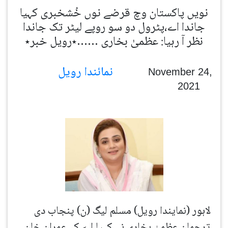
نویں پاکستان وچ قرضے نوں خُشخبری کہیا
جاندا اے،پٹرول دو سو روپے لیٹر تک جاندا
نظر آ رہیا: عظمیٰ بخاری ……٭رویل خبر٭
نمائندا رویل
November 24,
2021
لاہور (نمایندا رویل) مسلم لیگ (ن) پنجاب دی
ترجمان عظمیٰ بخاری نے کہیا اے کہ عمران خان