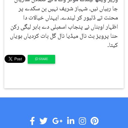
جا رہیاں نیں۔ شہباز شریف نہیں بن سکدے پر
محنت تے ڈلیور کر لیندے۔ ایہناں خیالات دا
اظہار اوہناں نے پنجاب اسمبلی دے باہر لیگی رکن
حنا پرویز بٹ نال میڈیا نال گل بات کردیاں ہویاں
کیتا۔
SHARE