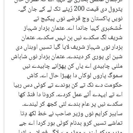
پٹرول دی قیمت 200 رُپئے تک لے کے جان گے۔
نویں پاکستان وچ قرضے نوں پیکیج تے
خُشخبری کہیا جاندا اے۔ عثمان بزدار شہباز
شریف لگ سکدے نیں بن نہیں سکدے۔ عثمان
بزدار نوں شہباز شریف لایا گیا تسیں اوہناں دی
شین ای پوری کر دیندے۔ عثمان بزدار نوں شاباش
ملنی چاہیدی اے یاں کن پھڑانے چاہیدے نیں
سموگ پاروں لوکاں دا بھیڑا حال اے۔ کاش
حکومت دے نک تے کن ہوندے تے کوئی دس رہیا
اے تے ایہدے اُتے عمل کردے۔ کرونا دا فنڈ کھا
سکدے نیں پر عام بندے لئی کجھ کر لیندے۔
سایبر کرایم نوں وزیر صاحب نے خط لکھ دِتا
تماشے تسیں کرو بدنام کوئی ہور کردا اے جے
وزیر ویکھ لیندے موٹر وے لاگے فصلاں ساڑیاں