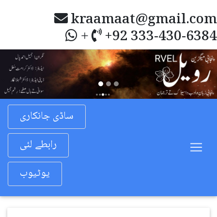
kraamaat@gmail.com
+92 333-430-6384
+
Previous
Nex
ساڈی جانکاری
رابطے لئی
یوٹیوب